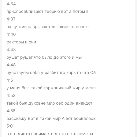
4:34
приспосабливают теорию вот а потом в
4:37
нашу жизнь врываются какие-то новые
4:40
факторы и они
4:43
рушат рушат что было до этого и мы
4:48
чувствуем себя у разбитого корыта что Ой
4:51
у меня был такой гармоничный мир у меня
4:53
такой был духовне мир сес один анекдот
4:58
расскажу Вот в такой мир А вот ворвалось
5:01
в это дистр понимаете да то есть кометы