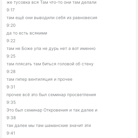
же тусовка вся Там что-то они там делали
9:17
там ещё они выводили себя из равновесия
9:20
да то есть всякими
9:22
там не Боже упа не дурь нет а вот именно
9:25
там плясать там биться головой об стену
9:28
там гипер вентиляция и прочее
9:31
прочее всё это был семинар просветления
9:35
Это был семинар Откровения и так далее и
9:38
так далее мы там шаманские значит эти
9:41