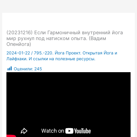
(20231216) Если Гармоничный внутренний йога
мир рухнул под натиском опыта. (Вадим
Опенйога)
2024-01-22
/
795.-220. Йога Проект. Открытая Йога и
Лайфхаки. И ссылки на полезные ресурсы.
Оценили:
245