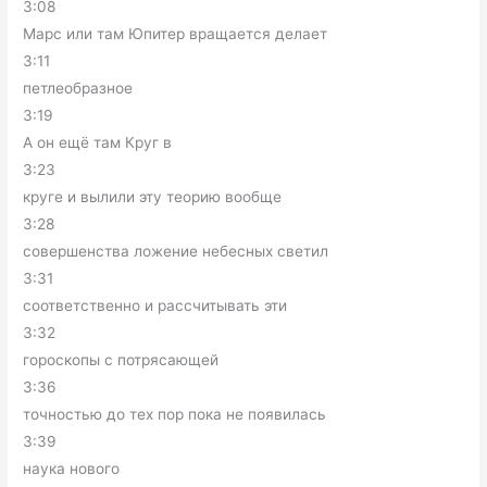
3:08
Марс или там Юпитер вращается делает
3:11
петлеобразное
3:19
А он ещё там Круг в
3:23
круге и вылили эту теорию вообще
3:28
совершенства ложение небесных светил
3:31
соответственно и рассчитывать эти
3:32
гороскопы с потрясающей
3:36
точностью до тех пор пока не появилась
3:39
наука нового