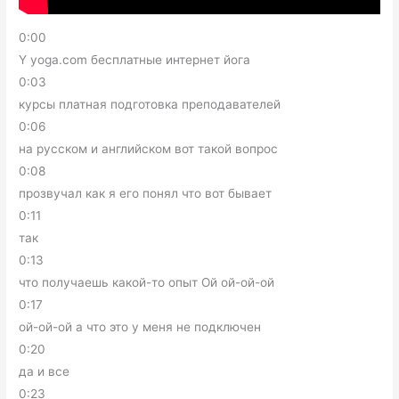
0:00
Y yoga.com бесплатные интернет йога
0:03
курсы платная подготовка преподавателей
0:06
на русском и английском вот такой вопрос
0:08
прозвучал как я его понял что вот бывает
0:11
так
0:13
что получаешь какой-то опыт Ой ой-ой-ой
0:17
ой-ой-ой а что это у меня не подключен
0:20
да и все
0:23