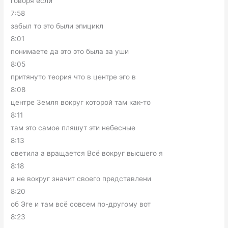
говоря если
7:58
забыл то это были эпицикл
8:01
понимаете да это это была за уши
8:05
притянуто теория что в центре эго в
8:08
центре Земля вокруг которой там как-то
8:11
там это самое пляшут эти небесные
8:13
светила а вращается Всё вокруг высшего я
8:18
а не вокруг значит своего представлени
8:20
об Эге и там всё совсем по-другому вот
8:23