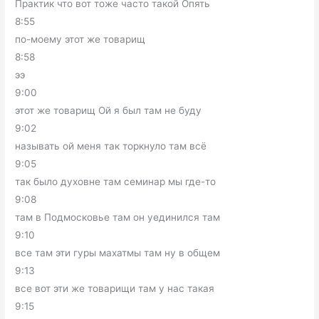
Практик что вот тоже часто такой Опять
8:55
по-моему этот же товарищ
8:58
ээ
9:00
этот же товарищ Ой я был там не буду
9:02
называть ой меня так торкнуло там всё
9:05
так было духовне там семинар мы где-то
9:08
там в Подмосковье там он уединился там
9:10
все там эти гуры махатмы там ну в общем
9:13
все вот эти же товарищи там у нас такая
9:15