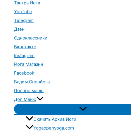
Тантра Йога
YouTube
Telegram
Дзен
Одноклассники
Вконтакте
Instagram
Йога Магазин
Facebook
Вадим Опенйога.
Полное меню
Доп Меню
Переключатель
меню
Скачать Архив Йоги
Yogaopenyoga.com