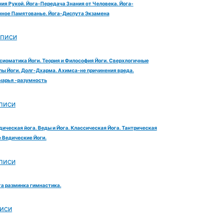
ия Рукой. Йога-Передача Знания от Человека. Йога-
ное Памятованье. Йога-Диспута Экзамена
аписи
сиоматика Йоги. Теория и Философия Йоги. Сверхлогичные
ы Йоги. Долг-Дхарма. Ахимса-не причинения вреда.
чарья -разумность
писи
дическая йога. Веды и Йога. Классическая Йога. Тантрическая
е Ведические Йоги.
писи
га разминка гимнастика.
иси