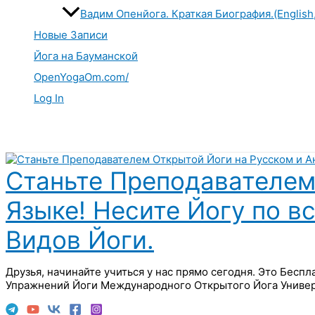
Вадим Опенйога. Краткая Биография.(English
Новые Записи
Йога на Бауманской
OpenYogaOm.com/
Log In
Поиск
Станьте Преподавателем
Языке! Несите Йогу по в
Видов Йоги.
Друзья, начинайте учиться у нас прямо сегодня. Это Бесп
Упражнений Йоги Международного Открытого Йога Универ