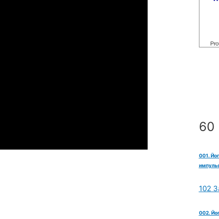
60 
001. Йо
импульс
102 З
002. Йо