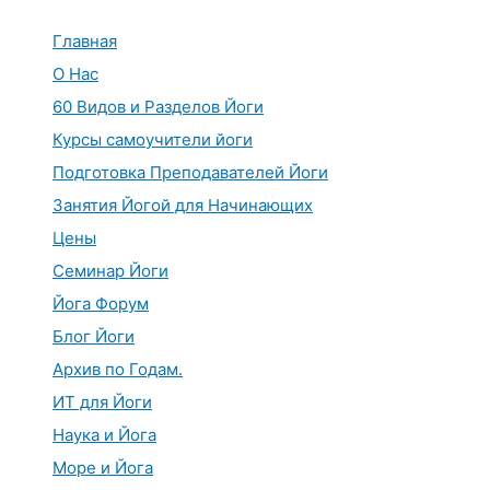
Перейти
к
Главная
содержимому
О Нас
60 Видов и Разделов Йоги
Курсы самоучители йоги
Подготовка Преподавателей Йоги
Занятия Йогой для Начинающих
Цены
Семинар Йоги
Йога Форум
Блог Йоги
Архив по Годам.
ИТ для Йоги
Наука и Йога
Море и Йога