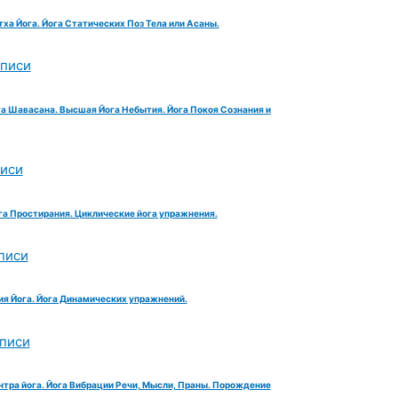
тха Йога. Йога Статических Поз Тела или Асаны.
аписи
га Шавасана. Высшая Йога Небытия. Йога Покоя Сознания и
писи
га Простирания. Циклические йога упражнения.
писи
ия Йога. Йога Динамических упражнений.
аписи
нтра йога. Йога Вибрации Речи, Мысли, Праны. Порождение