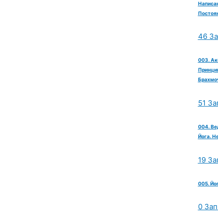
Написан
Постоян
46 З
003. Ак
Принцип
Брахмо
51 За
004. Ве
Йога. Н
19 За
005. Йо
0 Зап