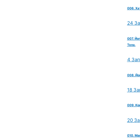
006. Ха
24 З
007. Йо
Тела.
4 За
008. Йо
18 За
009. Кр
20 З
010. Ма