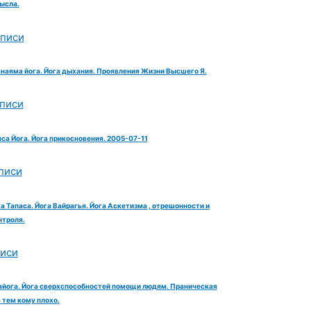
ысла.
аписи
анаяма йога. Йога дыхания. Проявления Жизни Высшего Я.
аписи
яса Йога. Йога прикосновения. 2005-07-11
писи
га Тапаса. Йога Вайрагья. Йога Аскетизма , отрешонности и
троля.
писи
айога. Йога сверхспособностей помощи людям. Праническая
тем кому плохо.