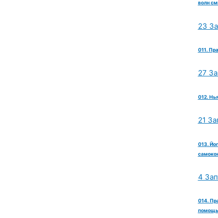
волн см
23 З
011. Пр
27 З
012. Нь
21 За
013. Йо
самокон
4 За
014. Пр
помощь 