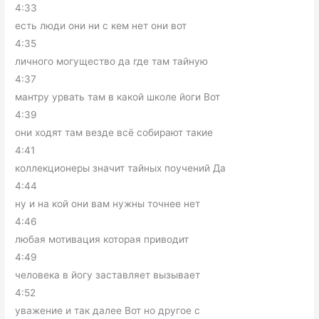
4:33
есть люди они ни с кем нет они вот
4:35
личного могущество да где там тайную
4:37
мантру урвать там в какой школе йоги Вот
4:39
они ходят там везде всё собирают такие
4:41
коллекционеры значит тайных поучений Да
4:44
ну и на кой они вам нужны точнее нет
4:46
любая мотивация которая приводит
4:49
человека в йогу заставляет вызывает
4:52
уважение и так далее Вот но другое с