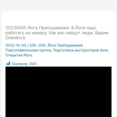
20230930 Йога Преподавания. В Йоге надо
работать на камеру. Как вас найдут люди. Вадим
Опенйога
2023-10-30
/
526.-206. Йога Преподавания.
Подготовительная группа. Подготовка инструкторов йоги.
Открытая Йога.
Оценили:
304