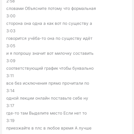
2:58
словами Объясните потому что формальная
3:00
сторона она одна а как вот по существу а
3:03
говорится учёба-то она по существу идёт
3:05
и я попрошу значит вот милочку составить
3:09
соответствующий график чтобы буквально
3:11
все без исключения прямо прочитали по
3:14
одной лекции онлайн поставьте себе ну
3:17
где-то там Выделите место Если нет то
3:19
приезжайте в плс в любое время А лучше