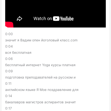
0:00
значит я Вадим опен йоголовый класс.com
0:04
вся бесплатная
0:06
бесплатный интернет Yoga курсы платная
0:09
подготовка преподавателей на русском и
0:11
английском языке Я Мое поздравление для
0:14
бакалавров магистров аспирантов значит
0:17