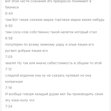
вот этой части сознания это прекрасно понимают в
бизнесе
6:44
там Вот такая скажем марка торговая марка какая-нибудь
6:50
там coca-cola собственно такой напиток который стал
6:58
популярен по всему земному шару и злые языки его
ругают добрые языки его
7:05
хвалят Ну так или иначе себестоимость в общем-то этой
7:12
сладкой водички она ну не сказать нулевая но она
копеечная
7:19
И вообще говоря каждый дурак мог бы производить свою
эту кока-колу что
7:24