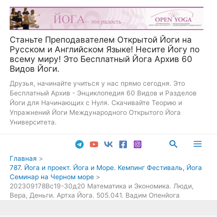
Перейти
к
содержимому
Станьте Преподавателем Открытой Йоги на
Русском и Английском Языке! Несите Йогу по
всему миру! Это Бесплатный Йога Архив 60
Видов Йоги.
Друзья, начинайте учиться у нас прямо сегодня. Это
Бесплатный Архив - Энциклопедия 60 Видов и Разделов
Йоги для Начинающих с Нуля. Скачивайте Теорию и
Упражнений Йоги Международного Открытого Йога
Университета.
Поиск
Main
Главная
787. Йога и проект. Йога и Море. Кемпинг Фестиваль, Йога
Men
Семинар на Черном море
202309178Вс19-30д20 Математика и Экономика. Люди,
Вера, Деньги. Артха Йога. 505.041. Вадим Опенйога