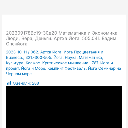
202309178Вс19-30д20 Математика и Экономика.
Люди, Вера, Деньги. Артха Йога. 505.041. Вадим
Опенйога
2023-10-11
/
062. Артха Йога. Йога Процветания и
Бизнеса.
,
321.-300-505. Йога, Наука, Математика,
Культура. Космос. Критическое мышление.
,
787. Йога и
проект. Йога и Море. Кемпинг Фестиваль, Йога Семинар на
Черном море
Оценили:
288