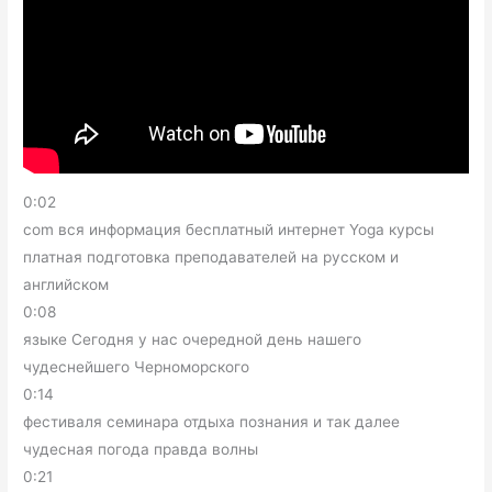
0:02
com вся информация бесплатный интернет Yoga курсы
платная подготовка преподавателей на русском и
английском
0:08
языке Сегодня у нас очередной день нашего
чудеснейшего Черноморского
0:14
фестиваля семинара отдыха познания и так далее
чудесная погода правда волны
0:21