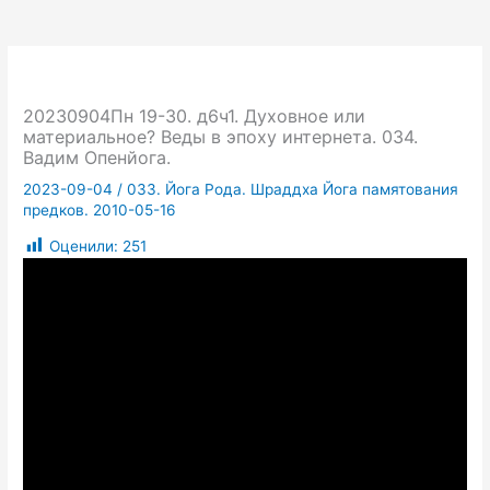
20230904Пн 19-30. д6ч1. Духовное или
материальное? Веды в эпоху интернета. 034.
Вадим Опенйога.
2023-09-04
/
033. Йога Рода. Шраддха Йога памятования
предков. 2010-05-16
Оценили:
251