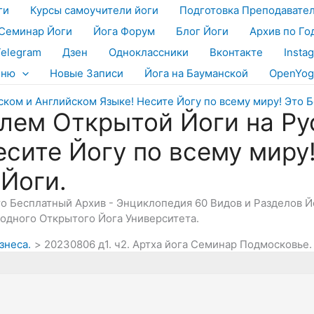
ги
Курсы самоучители йоги
Подготовка Преподавате
Семинар Йоги
Йога Форум
Блог Йоги
Архив по Го
Telegram
Дзен
Одноклассники
Вконтакте
Insta
еню
Новые Записи
Йога на Бауманской
OpenYog
лем Открытой Йоги на Ру
есите Йогу по всему миру
 Йоги.
Это Бесплатный Архив - Энциклопедия 60 Видов и Разделов 
дного Открытого Йога Университета.
знеса.
20230806 д1. ч2. Артха йога Семинар Подмосковье.