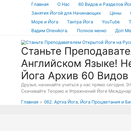
Перейти
Главная
О Нас
60 Видов и Разделов Йо
к
Занятия Йогой для Начинающих
Цены
содержимому
Море и Йога
Тантра Йога
YouTube
Вадим Опенйога.
Полное меню
Доп М
Станьте Преподавате
Английском Языке! Н
Йога Архив 60 Видов
Друзья, начинайте учиться у нас прямо сегодня. 
Скачивайте Теорию и Упражнений Йоги Междунаро
Главная
062. Артха Йога. Йога Процветания и Би