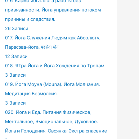
016. Карма йога. Йога работы без
привязанности. Йога управления потоком
причины и следствия.
26 Записи
017. Йога Служения Людям как Абсолюту.
Парасэва-йога. परसेवा योग
12 Записи
018. ЯТра Йога и Йога Хождения по Тропам.
3 Записи
019. Йога Моуна (Mouna). Йога Молчания.
Медитация Безмолвия.
3 Записи
020. Йога и Еда. Питания Физическое,
Ментальное, Эмоциональное, Духовное.
Йога и Голодания. Овсянка-Экстра спасение