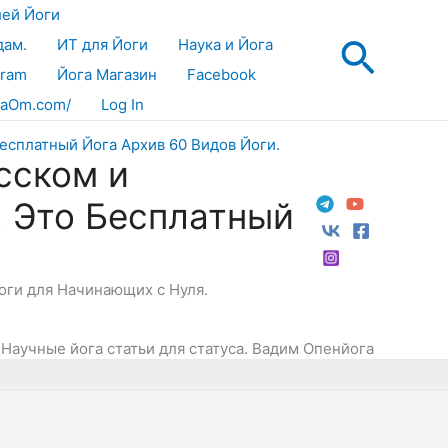
лей Йоги
Поис
дам.
ИТ для Йоги
Наука и Йога
gram
Йога Магазин
Facebook
aOm.com/
Log In
сском и
! Это Бесплатный
Йоги для Начинающих с Нуля.
 Научные йога статьи для статуса. Вадим Опенйога