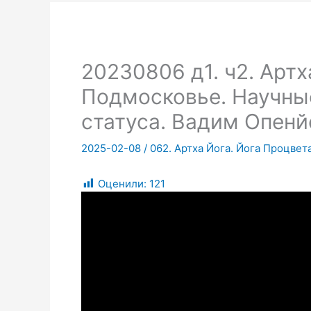
20230806 д1. ч2. Арт
Подмосковье. Научные
статуса. Вадим Опенй
2025-02-08
/
062. Артха Йога. Йога Процвет
Оценили:
121