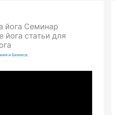
ха йога Семинар
 йога статьи для
ога
ания и Бизнеса.