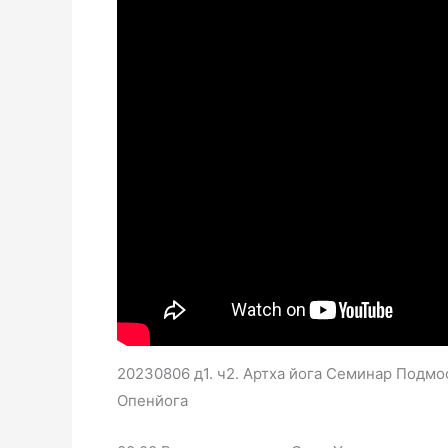
20230806 д1. ч2. Артха йога Семинар Подмос
Опенйога