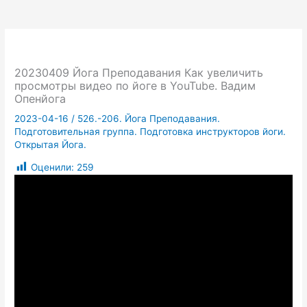
20230409 Йога Преподавания Как увеличить
просмотры видео по йоге в YouTube. Вадим
Опенйога
2023-04-16
/
526.-206. Йога Преподавания.
Подготовительная группа. Подготовка инструкторов йоги.
Открытая Йога.
Оценили:
259