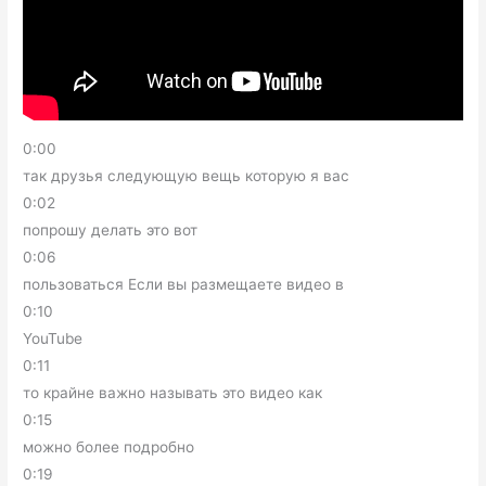
0:00
так друзья следующую вещь которую я вас
0:02
попрошу делать это вот
0:06
пользоваться Если вы размещаете видео в
0:10
YouTube
0:11
то крайне важно называть это видео как
0:15
можно более подробно
0:19