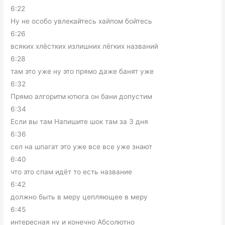
6:22
Ну не особо увлекайтесь хайпом бойтесь
6:26
всяких хлёстких излишних лёгких названий
6:28
там это уже ну это прямо даже банят уже
6:32
Прямо алгоритм ютюга он бани допустим
6:34
Если вы там Напишите шок там за 3 дня
6:36
сел на шпагат это уже все все уже знают
6:40
что это спам идёт то есть название
6:42
должно быть в меру цепляющее в меру
6:45
интересная ну и конечно Абсолютно