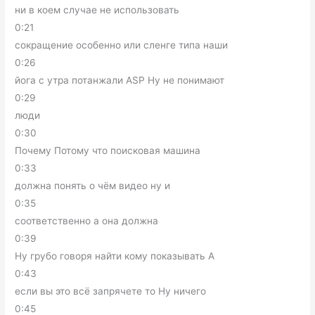
ни в коем случае не использовать
0:21
сокращение особенно или сленге типа наши
0:26
йога с утра потанжали ASP Ну не понимают
0:29
люди
0:30
Почему Потому что поисковая машина
0:33
должна понять о чём видео ну и
0:35
соответственно а она должна
0:39
Ну грубо говоря найти кому показывать А
0:43
если вы это всё запрячете то Ну ничего
0:45