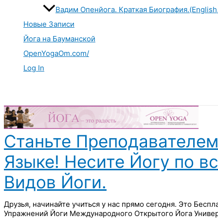
Вадим Опенйога. Краткая Биография.(English
Новые Записи
Йога на Бауманской
OpenYogaOm.com/
Log In
Поиск
Станьте Преподавателем
Языке! Несите Йогу по в
Видов Йоги.
Друзья, начинайте учиться у нас прямо сегодня. Это Бесп
Упражнений Йоги Международного Открытого Йога Универ