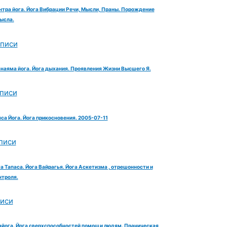
нтра йога. Йога Вибрации Речи, Мысли, Праны. Порождение
ысла.
аписи
анаяма йога. Йога дыхания. Проявления Жизни Высшего Я.
аписи
яса Йога. Йога прикосновения. 2005-07-11
писи
га Тапаса. Йога Вайрагья. Йога Аскетизма , отрешонности и
троля.
писи
айога. Йога сверхспособностей помощи людям. Праническая