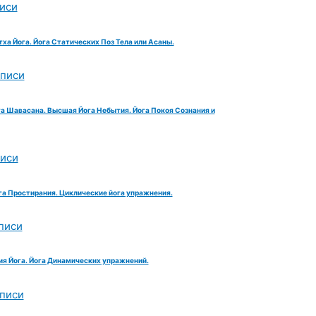
иси
тха Йога. Йога Статических Поз Тела или Асаны.
аписи
га Шавасана. Высшая Йога Небытия. Йога Покоя Сознания и
писи
га Простирания. Циклические йога упражнения.
писи
ия Йога. Йога Динамических упражнений.
аписи