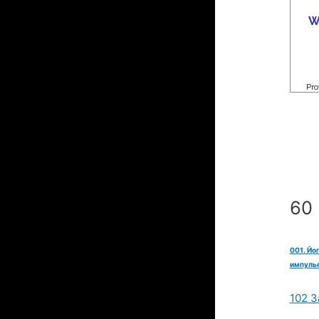
60 
001. Йо
импульс
102 З