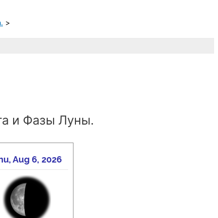
.
а и Фазы Луны.