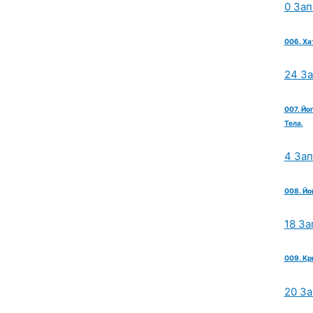
0 Зап
006. Ха
24 З
007. Йо
Тела.
4 За
008. Йо
18 За
009. Кр
20 З