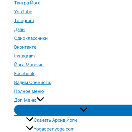
Тантра Йога
YouTube
Telegram
Дзен
Одноклассники
Вконтакте
Instagram
Йога Магазин
Facebook
Вадим Опенйога.
Полное меню
Доп Меню
Переключатель
меню
Скачать Архив Йоги
Yogaopenyoga.com