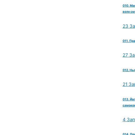
010. Ма
волн см
23 З
011. Пр
27 З
012. Нь
21 За
013. Йо
самокон
4 За
014. Пр