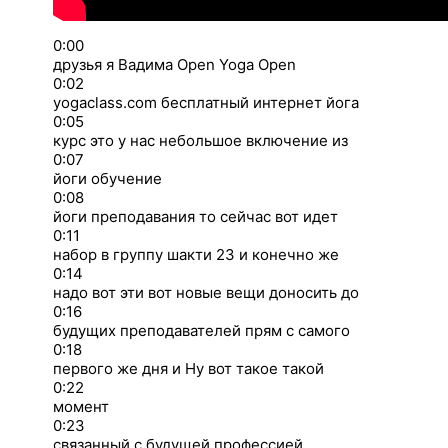
0:00
друзья я Вадима Open Yoga Open
0:02
yogaclass.com бесплатный интернет йога
0:05
курс это у нас небольшое включение из
0:07
йоги обучение
0:08
йоги преподавания то сейчас вот идет
0:11
набор в группу шакти 23 и конечно же
0:14
надо вот эти вот новые вещи доносить до
0:16
будущих преподавателей прям с самого
0:18
первого же дня и Ну вот такое такой
0:22
момент
0:23
связанный с будущей профессией