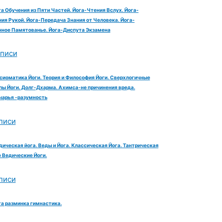
га Обучения из Пяти Частей. Йога-Чтения Вслух. Йога-
ия Рукой. Йога-Передача Знания от Человека. Йога-
ное Памятованье. Йога-Диспута Экзамена
аписи
сиоматика Йоги. Теория и Философия Йоги. Сверхлогичные
ы Йоги. Долг-Дхарма. Ахимса-не причинения вреда.
чарья -разумность
писи
дическая йога. Веды и Йога. Классическая Йога. Тантрическая
е Ведические Йоги.
писи
га разминка гимнастика.