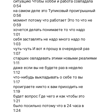
ситуацию Чтобы хобби и работа совпадала
0:54
на самом деле это Тупиковый проигрышный
0:56
момент потому что работает Это то что не
0:59
хочется делать понимаете то что надо
1:01
себя заставлять не надо много надо по
1:03
чуть-чуть И вот я прошу в очередной раз
1:07
старших овладевать этими новыми реалиями
1:11
даже если вы не будете раз в неделю
1:12
что-нибудь выкладывать о себе то вы
1:17
проиграете никто к вам приходить не
1:19
будет вопрос Где чего и как чтобы это
1:21
было посильно потому что в 24 часа в
1:24