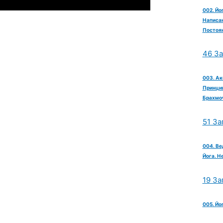
002. Йо
Написан
Постоян
46 З
003. Ак
Принцип
Брахмо
51 За
004. Ве
Йога. Н
19 За
005. Йо