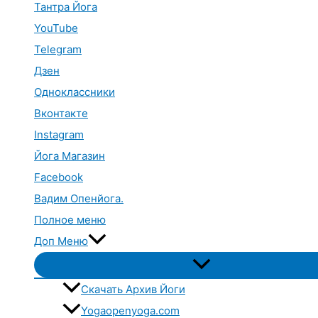
Тантра Йога
YouTube
Telegram
Дзен
Одноклассники
Вконтакте
Instagram
Йога Магазин
Facebook
Вадим Опенйога.
Полное меню
Доп Меню
Переключатель
меню
Скачать Архив Йоги
Yogaopenyoga.com