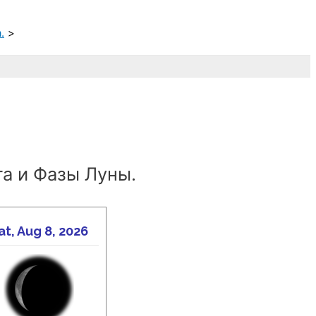
.
а и Фазы Луны.