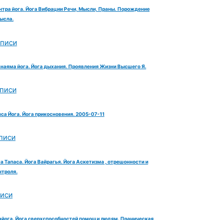
нтра йога. Йога Вибрации Речи, Мысли, Праны. Порождение
ысла.
аписи
анаяма йога. Йога дыхания. Проявления Жизни Высшего Я.
аписи
яса Йога. Йога прикосновения. 2005-07-11
писи
га Тапаса. Йога Вайрагья. Йога Аскетизма , отрешонности и
троля.
писи
айога. Йога сверхспособностей помощи людям. Праническая