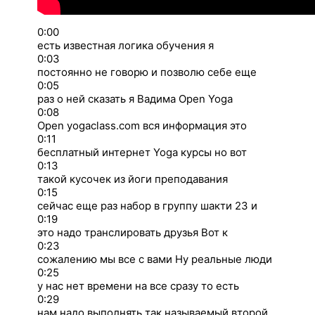
0:00
есть известная логика обучения я
0:03
постоянно не говорю и позволю себе еще
0:05
раз о ней сказать я Вадима Open Yoga
0:08
Open yogaclass.com вся информация это
0:11
бесплатный интернет Yoga курсы но вот
0:13
такой кусочек из йоги преподавания
0:15
сейчас еще раз набор в группу шакти 23 и
0:19
это надо транслировать друзья Вот к
0:23
сожалению мы все с вами Ну реальные люди
0:25
у нас нет времени на все сразу то есть
0:29
нам надо выполнять так называемый второй