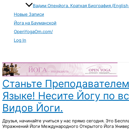
Вадим Опенйога. Краткая Биография.(English
Новые Записи
Йога на Бауманской
OpenYogaOm.com/
Log In
Поиск
Станьте Преподавателем
Языке! Несите Йогу по в
Видов Йоги.
Друзья, начинайте учиться у нас прямо сегодня. Это Бесп
Упражнений Йоги Международного Открытого Йога Универ