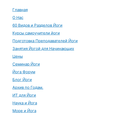
Перейти
к
Главная
содержимому
О Нас
60 Видов и Разделов Йоги
Курсы самоучители йоги
Подготовка Преподавателей Йоги
Занятия Йогой для Начинающих
Цены
Семинар Йоги
Йога Форум
Блог Йоги
Архив по Годам.
ИТ для Йоги
Наука и Йога
Море и Йога