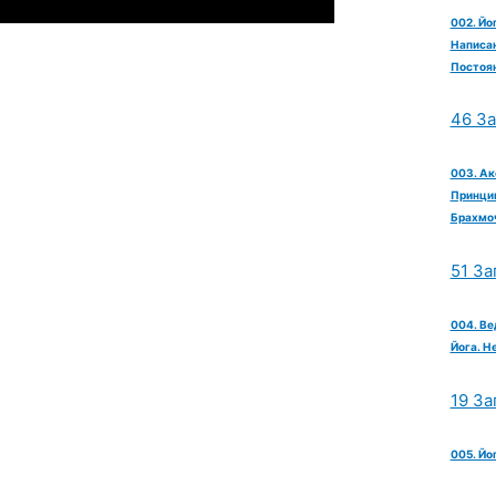
002. Йо
Написан
Постоян
46 З
003. Ак
Принцип
Брахмо
51 За
004. Ве
Йога. Н
19 За
005. Йо