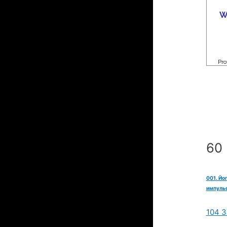
60 
001. Йо
импульс
104 З