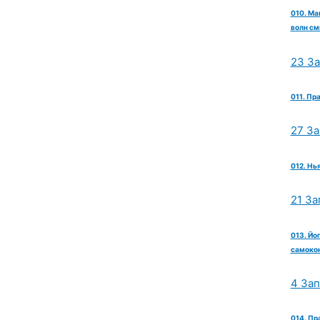
010. Ма
волн см
23 З
011. Пр
27 З
012. Нь
21 За
013. Йо
самокон
4 За
014. Пр