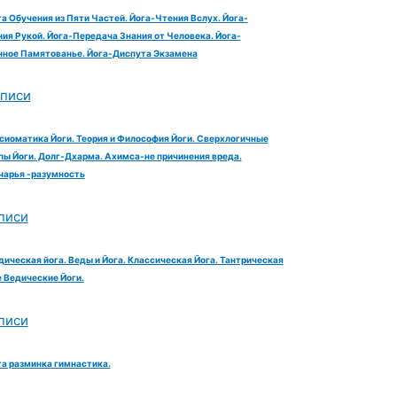
га Обучения из Пяти Частей. Йога-Чтения Вслух. Йога-
ия Рукой. Йога-Передача Знания от Человека. Йога-
ное Памятованье. Йога-Диспута Экзамена
аписи
сиоматика Йоги. Теория и Философия Йоги. Сверхлогичные
ы Йоги. Долг-Дхарма. Ахимса-не причинения вреда.
чарья -разумность
писи
дическая йога. Веды и Йога. Классическая Йога. Тантрическая
е Ведические Йоги.
писи
га разминка гимнастика.