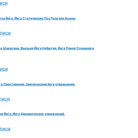
иси
тха Йога. Йога Статических Поз Тела или Асаны.
аписи
га Шавасана. Высшая Йога Небытия. Йога Покоя Сознания и
писи
га Простирания. Циклические йога упражнения.
писи
ия Йога. Йога Динамических упражнений.
аписи