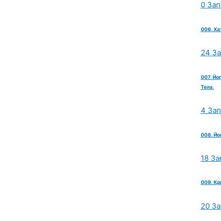
0 Зап
006. Ха
24 З
007. Йо
Тела.
4 За
008. Йо
18 За
009. Кр
20 З