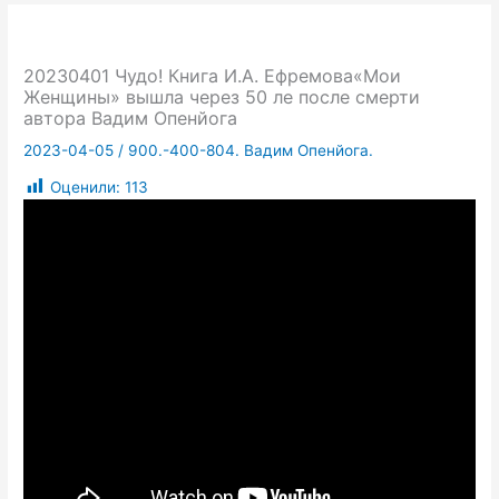
20230401 Чудо! Книга И.А. Ефремова«Мои
Женщины» вышла через 50 ле после смерти
автора Вадим Опенйога
2023-04-05
/
900.-400-804. Вадим Опенйога.
Оценили:
113