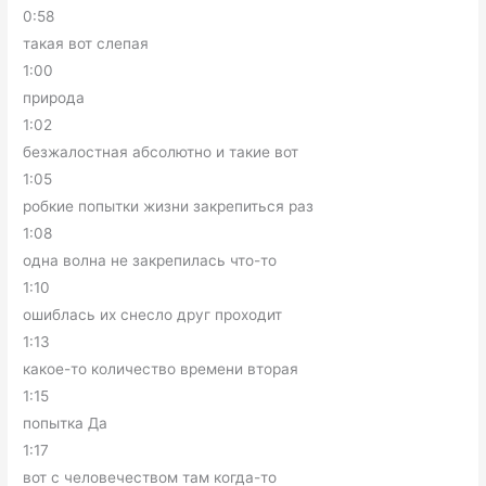
0:58
такая вот слепая
1:00
природа
1:02
безжалостная абсолютно и такие вот
1:05
робкие попытки жизни закрепиться раз
1:08
одна волна не закрепилась что-то
1:10
ошиблась их снесло друг проходит
1:13
какое-то количество времени вторая
1:15
попытка Да
1:17
вот с человечеством там когда-то