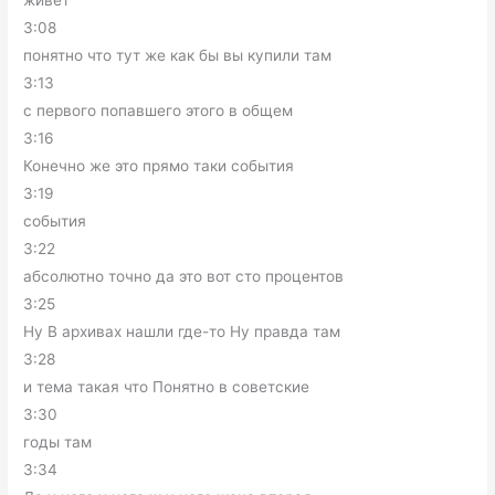
живет
3:08
понятно что тут же как бы вы купили там
3:13
с первого попавшего этого в общем
3:16
Конечно же это прямо таки события
3:19
события
3:22
абсолютно точно да это вот сто процентов
3:25
Ну В архивах нашли где-то Ну правда там
3:28
и тема такая что Понятно в советские
3:30
годы там
3:34