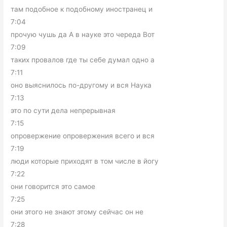
там подобное к подобному иностранец и
7:04
прочую чушь да А в науке это череда Вот
7:09
таких провалов где ты себе думал одно а
7:11
оно выяснилось по-другому и вся Наука
7:13
это по сути дела непрерывная
7:15
опровержение опровержения всего и вся
7:19
люди которые приходят в том числе в йогу
7:22
они говорится это самое
7:25
они этого не знают этому сейчас он не
7:28