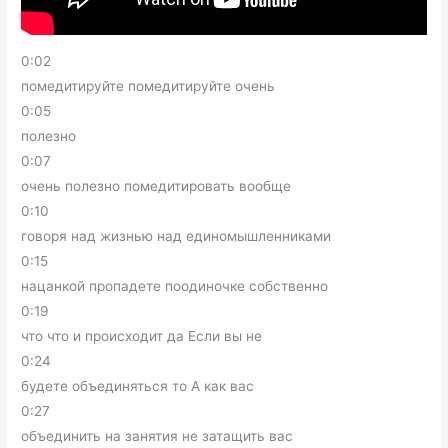
0:02
помедитируйте помедитируйте очень
0:05
полезно
0:07
очень полезно помедитировать вообще
0:10
говоря над жизнью над единомышленниками
0:15
нацанкой пропадете поодиночке собственно
0:19
что что и происходит да Если вы не
0:24
будете объединяться то А как вас
0:27
объединить на занятия не затащить вас