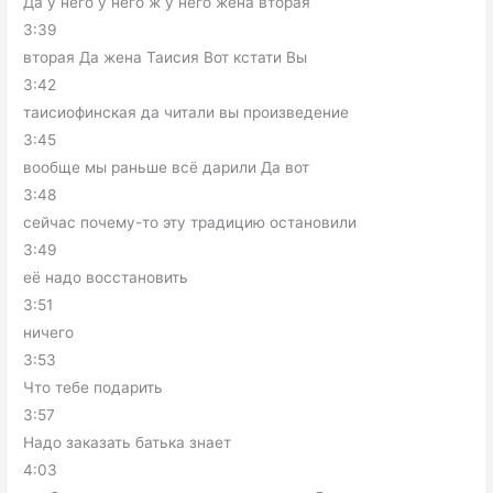
Да у него у него ж у него жена вторая
3:39
вторая Да жена Таисия Вот кстати Вы
3:42
таисиофинская да читали вы произведение
3:45
вообще мы раньше всё дарили Да вот
3:48
сейчас почему-то эту традицию остановили
3:49
её надо восстановить
3:51
ничего
3:53
Что тебе подарить
3:57
Надо заказать батька знает
4:03