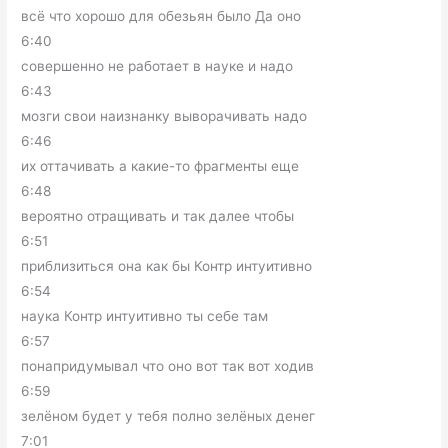
всё что хорошо для обезьян было Да оно
6:40
совершенно не работает в науке и надо
6:43
мозги свои наизнанку выворачивать надо
6:46
их оттачивать а какие-то фрагменты еще
6:48
вероятно отращивать и так далее чтобы
6:51
приблизиться она как бы Контр интуитивно
6:54
наука Контр интуитивно ты себе там
6:57
понапридумывал что оно вот так вот ходив
6:59
зелёном будет у тебя полно зелёных денег
7:01