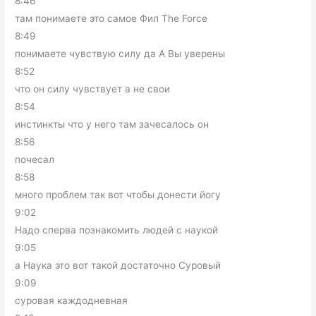
8:46
там понимаете это самое Фил The Force
8:49
понимаете чувствую силу да А Вы уверены
8:52
что он силу чувствует а не свои
8:54
инстинкты что у него там зачесалось он
8:56
почесал
8:58
много проблем так вот чтобы донести йогу
9:02
Надо сперва познакомить людей с наукой
9:05
а Наука это вот такой достаточно Суровый
9:09
суровая каждодневная