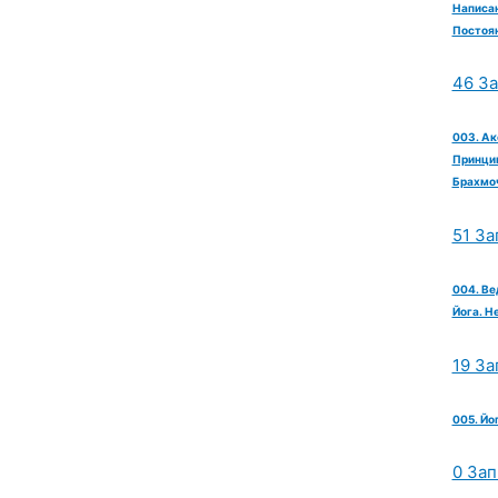
Написан
Постоян
46 З
003. Ак
Принцип
Брахмо
51 За
004. Ве
Йога. Н
19 За
005. Йо
0 Зап