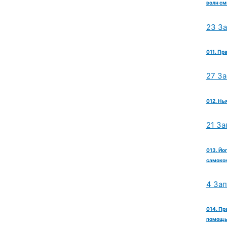
волн см
23 З
011. Пр
27 З
012. Нь
21 За
013. Йо
самокон
4 За
014. Пр
помощь 