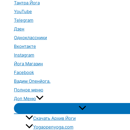
Тантра Йога
YouTube
Telegram
Дзен
Одноклассники
Вконтакте
Instagram
Йога Магазин
Facebook
Вадим Опенйога.
Полное меню
Доп Меню
Переключатель
меню
Скачать Архив Йоги
Yogaopenyoga.com