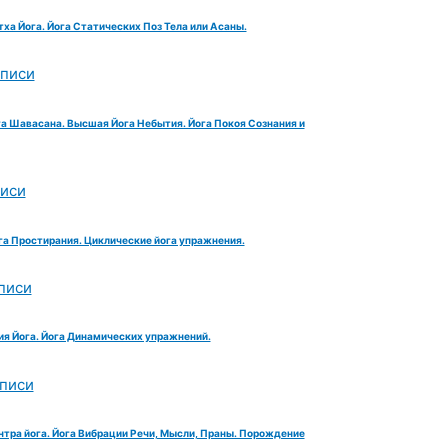
тха Йога. Йога Статических Поз Тела или Асаны.
аписи
га Шавасана. Высшая Йога Небытия. Йога Покоя Сознания и
писи
га Простирания. Циклические йога упражнения.
писи
ия Йога. Йога Динамических упражнений.
аписи
нтра йога. Йога Вибрации Речи, Мысли, Праны. Порождение