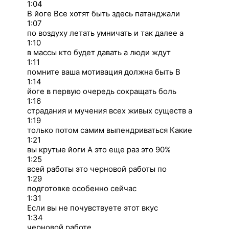
1:04
В йоге Все хотят быть здесь патанджали
1:07
по воздуху летать умничать и так далее а
1:10
в массы кто будет давать а люди ждут
1:11
помните ваша мотивация должна быть В
1:14
йоге в первую очередь сокращать боль
1:16
страдания и мучения всех живых существ а
1:19
только потом самим выпендриваться Какие
1:21
вы крутые йоги А это еще раз это 90%
1:25
всей работы это черновой работы по
1:29
подготовке особенно сейчас
1:31
Если вы не почувствуете этот вкус
1:34
черновой работе