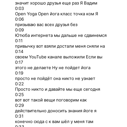
значит хорошо друзья еще раз Я Вадим
0:03
Open Yoga Open йога класс точка ком Я
0:06
призываю вас всех друзья без
0:09
Ютюба интернета мы дальше не сдвинемся
0:11
привычку вот взяли достали меня сняли на
0:14
своем YouTube канале выложили Если вы
0:17
этого не делаете Ну не пойдет йога
0:19
просто не пойдёт она никто не узнает
0:22
Просто никто и давайте мы еще сегодня
0:25
вот вот такой вещи поговорим как
0:29
действительно доносить знания йоге я
0:31
конечно сюда с к вам шёл у меня там
0:33