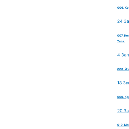
006. Ха
24 З
007. Йо
Тела.
4 За
008. Йо
18 За
009. Кр
20 З
010. Ма