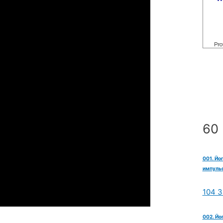
60 
001. Йо
импульс
104 З
002. Йо