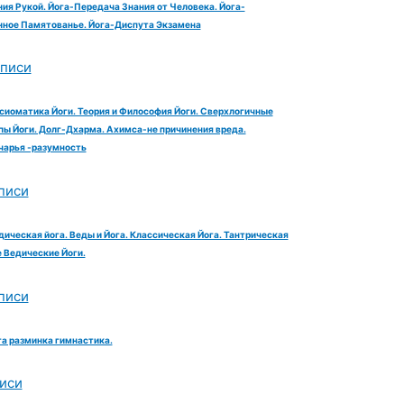
ия Рукой. Йога-Передача Знания от Человека. Йога-
ное Памятованье. Йога-Диспута Экзамена
аписи
сиоматика Йоги. Теория и Философия Йоги. Сверхлогичные
ы Йоги. Долг-Дхарма. Ахимса-не причинения вреда.
чарья -разумность
писи
дическая йога. Веды и Йога. Классическая Йога. Тантрическая
е Ведические Йоги.
писи
га разминка гимнастика.
иси