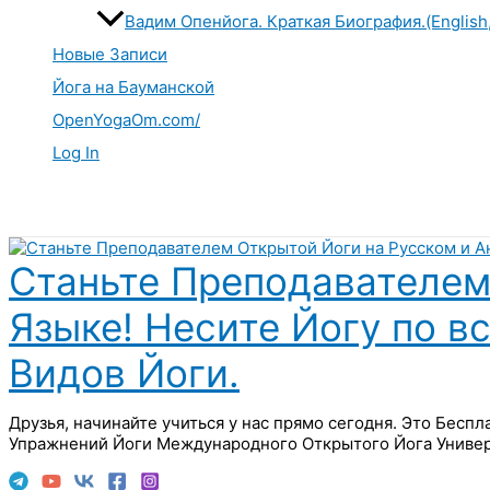
Вадим Опенйога. Краткая Биография.(English
Новые Записи
Йога на Бауманской
OpenYogaOm.com/
Log In
Поиск
Станьте Преподавателем
Языке! Несите Йогу по в
Видов Йоги.
Друзья, начинайте учиться у нас прямо сегодня. Это Бесп
Упражнений Йоги Международного Открытого Йога Универ