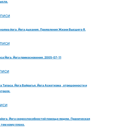
ысла.
аписи
анаяма йога. Йога дыхания. Проявления Жизни Высшего Я.
аписи
яса Йога. Йога прикосновения. 2005-07-11
писи
га Тапаса. Йога Вайрагья. Йога Аскетизма , отрешонности и
троля.
писи
айога. Йога сверхспособностей помощи людям. Праническая
тем кому плохо.