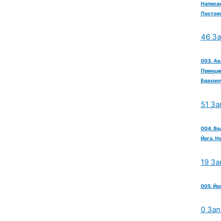
Написан
Постоян
46 З
003. Ак
Принцип
Брахмо
51 За
004. Ве
Йога. Н
19 За
005. Йо
0 Зап