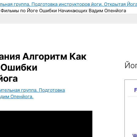
льная группа. Подготовка инструкторов йоги. Открытая Йога
ь Фильмы по Йоге Ошибки Начинающих Вадим Опенйога
ания Алгоритм Как
Йог
 Ошибки
йога
ительная группа. Подготовка
адим Опенйога.