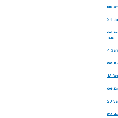
006. Ха
24 З
007. Йо
Тела.
4 За
008. Йо
18 За
009. Кр
20 З
010. Ма