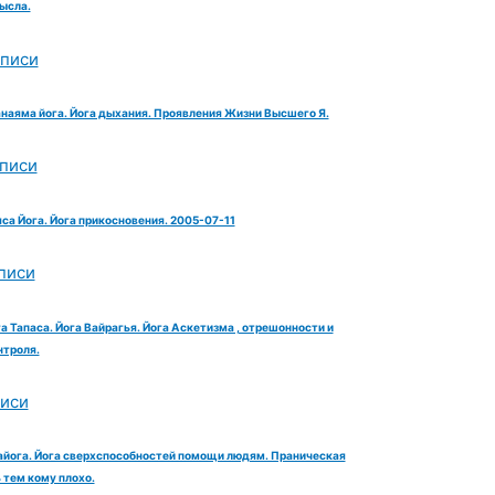
ысла.
аписи
анаяма йога. Йога дыхания. Проявления Жизни Высшего Я.
аписи
яса Йога. Йога прикосновения. 2005-07-11
писи
га Тапаса. Йога Вайрагья. Йога Аскетизма , отрешонности и
троля.
писи
айога. Йога сверхспособностей помощи людям. Праническая
тем кому плохо.