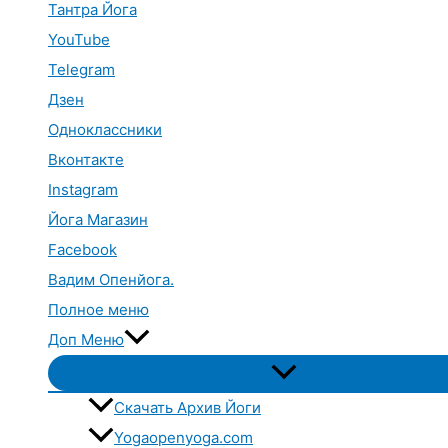
Тантра Йога
YouTube
Telegram
Дзен
Одноклассники
Вконтакте
Instagram
Йога Магазин
Facebook
Вадим Опенйога.
Полное меню
Доп Меню
Переключатель
меню
Скачать Архив Йоги
Yogaopenyoga.com