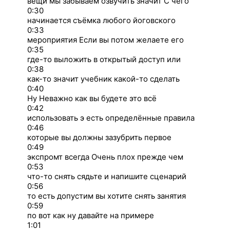
вещи мы забываем озвучить значит С чего
0:30
начинается съёмка любого йоговского
0:33
мероприятия Если вы потом желаете его
0:35
где-то выложить в открытый доступ или
0:38
как-то значит учебник какой-то сделать
0:40
Ну Неважно как вы будете это всё
0:42
использовать э есть определённые правила
0:46
которые вы должны зазубрить первое
0:49
экспромт всегда Очень плох прежде чем
0:53
что-то снять сядьте и напишите сценарий
0:56
то есть допустим вы хотите снять занятия
0:59
по вот как ну давайте на примере
1:01