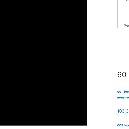
60 
001. Йо
импульс
103 З
002. Йо