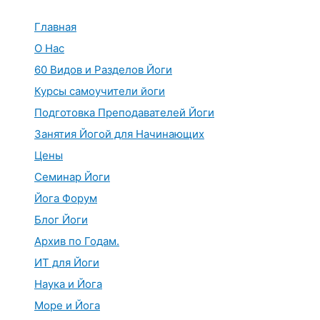
Перейти
к
Главная
содержимому
О Нас
60 Видов и Разделов Йоги
Курсы самоучители йоги
Подготовка Преподавателей Йоги
Занятия Йогой для Начинающих
Цены
Семинар Йоги
Йога Форум
Блог Йоги
Архив по Годам.
ИТ для Йоги
Наука и Йога
Море и Йога