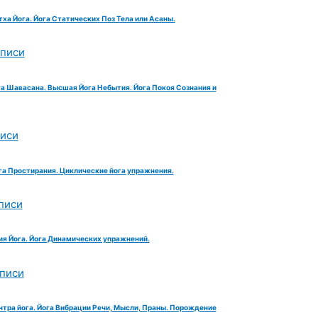
тха Йога. Йога Статических Поз Тела или Асаны.
аписи
га Шавасана. Высшая Йога Небытия. Йога Покоя Сознания и
писи
га Простирания. Циклические йога упражнения.
писи
ия Йога. Йога Динамических упражнений.
аписи
нтра йога. Йога Вибрации Речи, Мысли, Праны. Порождение