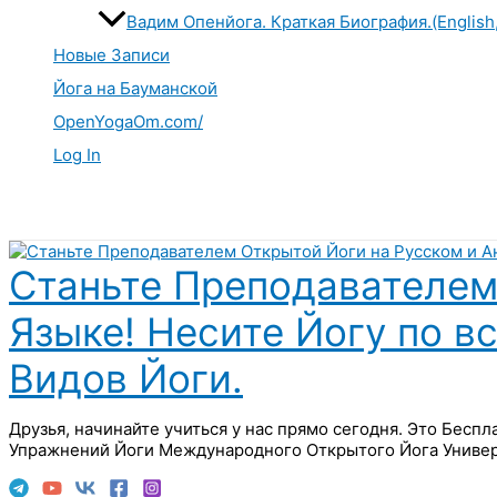
Вадим Опенйога. Краткая Биография.(English
Новые Записи
Йога на Бауманской
OpenYogaOm.com/
Log In
Поиск
Станьте Преподавателем
Языке! Несите Йогу по в
Видов Йоги.
Друзья, начинайте учиться у нас прямо сегодня. Это Бесп
Упражнений Йоги Международного Открытого Йога Универ