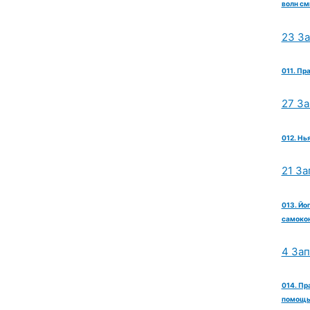
волн см
23 З
011. Пр
27 З
012. Нь
21 За
013. Йо
самокон
4 За
014. Пр
помощь 