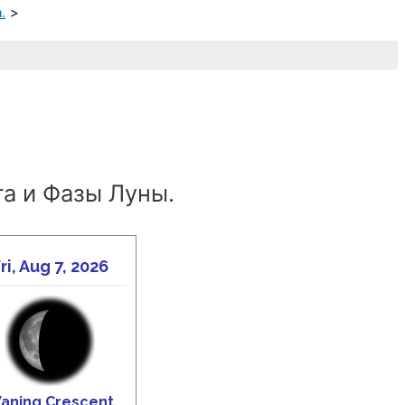
.
а и Фазы Луны.