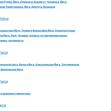
ия Рукой. Йога-Передача Знания от Человека. Йога-
ное Памятованье. Йога-Диспута Экзамена
аписи
сиоматика Йоги. Теория и Философия Йоги. Сверхлогичные
ы Йоги. Долг-Дхарма. Ахимса-не причинения вреда.
чарья -разумность
писи
дическая йога. Веды и Йога. Классическая Йога. Тантрическая
е Ведические Йоги.
писи
га разминка гимнастика.
иси