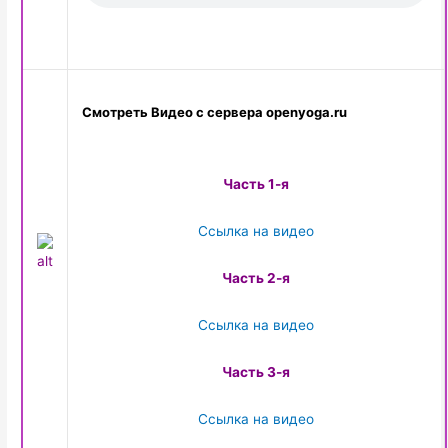
Смотреть Видео с сервера openyoga.ru
Часть 1-я
Ссылка на видео
Часть 2-я
Ссылка на видео
Часть 3-я
Ссылка на видео