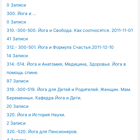
0 Записи
300. Йога и ...
0 Записи
310.-300-500. Йога и Свобода. Как соотносятся. 2011-11-01
41 Записи
312.- 300-501. Йога и Формула Счастья.2011-12-10
14 Записи
314.-514. Йога и Анатомия, Медицина, Здоровье. Йога в
помощь спине.
97 Записи
319.-300-519. Йога для Детей и Родителей. Женщин. Мам.
Беременных. Кафедра Йога и Дети.
20 Записи
320. Йога и История Науки.
2 Записи
320.-520. Йога для Пенсионеров.
4 Записи