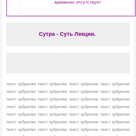
временно отсутствует
Сутра - Суть Лекции. 
текст зубрилки текст зубрилки текст зубрилки текст зубрилки
текст зубрилки текст зубрилки текст зубрилки текст зубрилки
текст зубрилки текст зубрилки текст зубрилки текст зубрилки
текст зубрилки текст зубрилки текст зубрилки текст зубрилки
текст зубрилки текст зубрилки текст зубрилки текст зубрилки
текст зубрилки текст зубрилки текст зубрилки текст зубрилки
текст зубрилки текст зубрилки текст зубрилки текст зубрилки