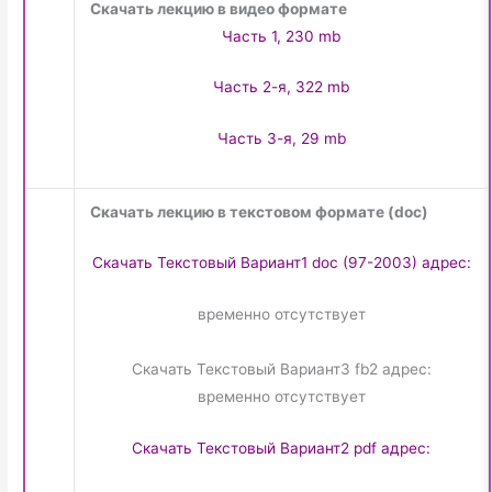
Скачать лекцию в видео формате
Часть 1, 230 mb
Часть 2-я, 322 mb
Часть 3-я, 29 mb
Скачать лекцию в текстовом формате (doc)
Скачать Текстовый Вариант1 doc (97-2003) адрес:
временно отсутствует
Скачать Текстовый Вариант3 fb2 адрес:
временно отсутствует
Скачать Текстовый Вариант2 pdf адрес: