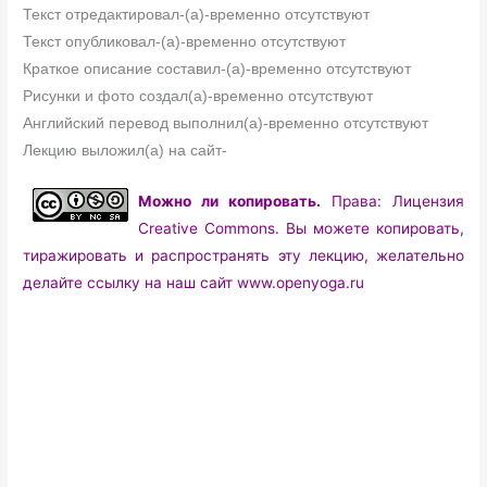
Текст отредактировал-(а)-временно отсутствуют
Текст опубликовал-(а)-временно отсутствуют
Краткое описание составил-(а)-временно отсутствуют
Рисунки и фото создал(а)-временно отсутствуют
Английский перевод выполнил(а)-временно отсутствуют
Лекцию выложил(а) на сайт-
Можно ли копировать.
Права: Лицензия
Creative Commons. Вы можете копировать,
тиражировать и распространять эту лекцию, желательно
делайте ссылку на наш сайт www.openyoga.ru