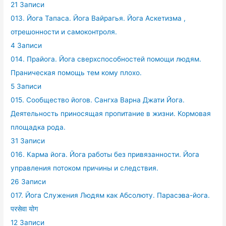
21 Записи
013. Йога Тапаса. Йога Вайрагья. Йога Аскетизма ,
отрешонности и самоконтроля.
4 Записи
014. Прайога. Йога сверхспособностей помощи людям.
Праническая помощь тем кому плохо.
5 Записи
015. Сообщество йогов. Сангха Варна Джати Йога.
Деятельность приносящая пропитание в жизни. Кормовая
площадка рода.
31 Записи
016. Карма йога. Йога работы без привязанности. Йога
управления потоком причины и следствия.
26 Записи
017. Йога Служения Людям как Абсолюту. Парасэва-йога.
परसेवा योग
12 Записи