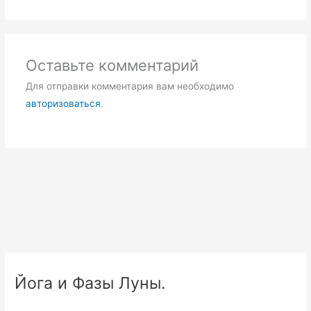
Оставьте комментарий
Для отправки комментария вам необходимо
авторизоваться
.
Йога и Фазы Луны.