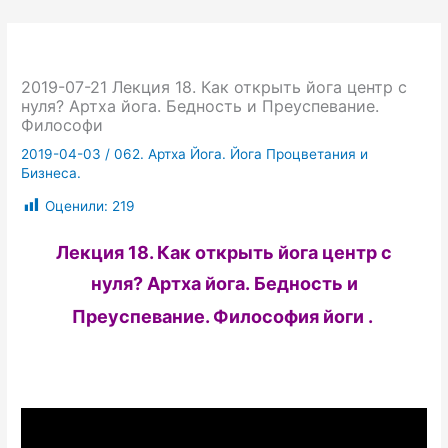
2019-07-21 Лекция 18. Как открыть йога центр с
нуля? Артха йога. Бедность и Преуспевание.
Философи
2019-04-03
/
062. Артха Йога. Йога Процветания и
Бизнеса.
Оценили:
219
Лекция 18. Как открыть йога центр с
нуля?
Артха йога.
Бедность и
Преуспевание. Философия йоги .