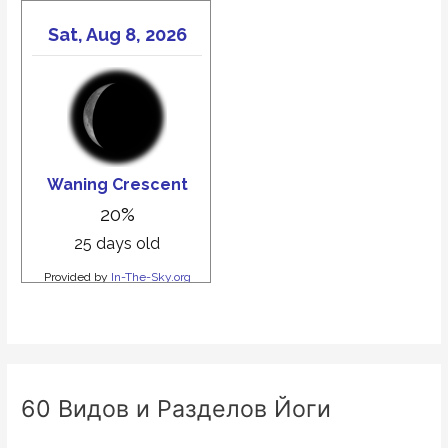
60 Видов и Разделов Йоги