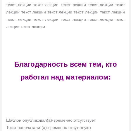
текст лекции текст лекции текст лекции текст лекции текст
лекции текст лекции текст лекции текст лекции текст лекции
текст лекции текст лекции текст лекции текст лекции текст
лекции текст лекции
Благодарность всем тем, кто
работал над материалом:
Шаблон опубликовал(а)-временно отсутствует
Текст напечатали-(а)-временно отсутствуют