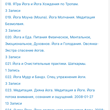
018. ЯТра Йога и Йога Хождения по Тропам.
3 Записи
019. Йога Моуна (Mouna). Йога Молчания. Медитация
Безмолвия.
3 Записи
020. Йога и Еда. Питания Физическое, Ментальное,
Эмоциональное, Духовное. Йога и Голодания. Овсянка-
Экстра спасение йогов.
3 Записи
021. Йога и Очистительные практики. Шаткармы.
1 Запись
022. Йога Мудр и Бандх. Спец упражнения йоги.
3 Записи
023. Медитация. Дхяна йога. Медитация в Йоге. Йога
потока внимания, сознания и ощущений. 2008-01-27
13 Записи
024. Янтра Йога. Йога зрительного восприятия форм. 2008-