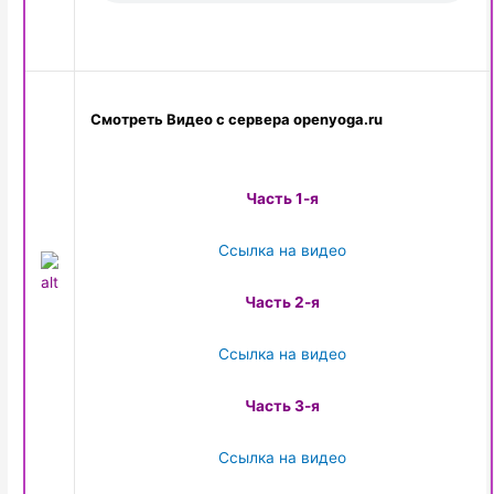
Смотреть Видео с сервера openyoga.ru
Часть 1-я
Ссылка на видео
Часть 2-я
Ссылка на видео
Часть 3-я
Ссылка на видео