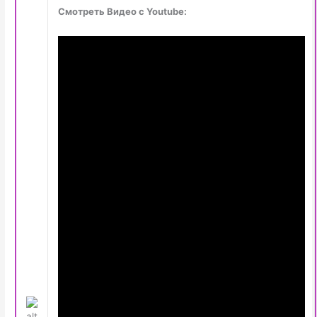
Смотреть Видео с Youtube: