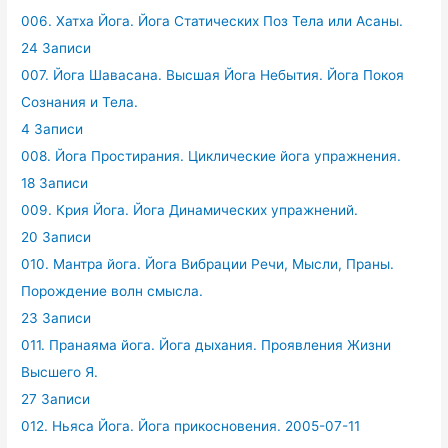
006. Хатха Йога. Йога Статических Поз Тела или Асаны.
24 Записи
007. Йога Шавасана. Высшая Йога Небытия. Йога Покоя
Сознания и Тела.
4 Записи
008. Йога Простирания. Циклические йога упражнения.
18 Записи
009. Крия Йога. Йога Динамических упражнений.
20 Записи
010. Мантра йога. Йога Вибрации Речи, Мысли, Праны.
Порождение волн смысла.
23 Записи
011. Пранаяма йога. Йога дыхания. Проявления Жизни
Высшего Я.
27 Записи
012. Ньяса Йога. Йога прикосновения. 2005-07-11