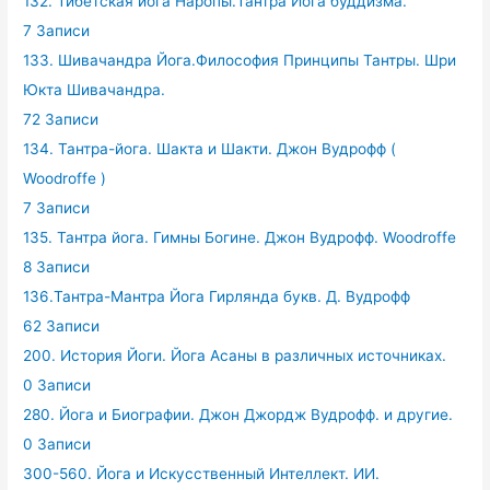
132. Тибетская йога Наропы.Тантра Йога буддизма.
7 Записи
133. Шивачандра Йога.Философия Принципы Тантры. Шри
Юкта Шивачандра.
72 Записи
134. Тантра-йога. Шакта и Шакти. Джон Вудрофф (
Woodroffe )
7 Записи
135. Тантра йога. Гимны Богине. Джон Вудрофф. Woodroffe
8 Записи
136.Тантра-Мантра Йога Гирлянда букв. Д. Вудрофф
62 Записи
200. История Йоги. Йога Асаны в различных источниках.
0 Записи
280. Йога и Биографии. Джон Джордж Вудрофф. и другие.
0 Записи
300-560. Йога и Искусственный Интеллект. ИИ.