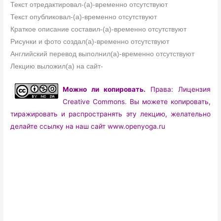
Текст отредактировал-(а)-временно отсутствуют
Текст опубликовал-(а)-временно отсутствуют
Краткое описание составил-(а)-временно отсутствуют
Рисунки и фото создал(а)-временно отсутствуют
Английский перевод выполнил(а)-временно отсутствуют
Лекцию выложил(а) на сайт-
Можно ли копировать.
Права: Лицензия
Creative Commons. Вы можете копировать,
тиражировать и распространять эту лекцию, желательно
делайте ссылку на наш сайт www.openyoga.ru