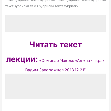
текст зубрилки текст зубрилки текст зубрилки
Читать текст
лекции:
«Семинар Чакры: «Аджна чакра»
Вадим Запорожцев.
2013.12.21″