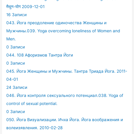
मैथुन-योग 2009-12-01
16 Записи
043. Йога преодоление одиночества Женщины и
Мужчины.039. Yoga overcoming loneliness of Women and
Men.
0 Записи
044. 108 Афоризмов Тантра Йоги
0 Записи
045. Йога Женщины и Мужчины. Тантра Триада Йога. 2011-
04-01
24 Записи
046. Йога контроля сексуального потенциал.038. Yoga of
control of sexual potential.
0 Записи
050. Йога Визуализации. Ичха Йога. Йога воображения и
волеизявления. 2010-02-28