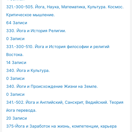
321.-300-505. Йога, Наука, Математика, Культура. Космос.
Критическое мышление.
64 Записи
330. Йога и История Религии.
0 Записи
331.-300-510. Йога и История философии и религий
Востока.
14 Записи
340. Йога и Культура.
0 Записи
340. Йоги и Происхождение Жизни на Земле.
0 Записи
341.-502. Йога и Английский, Санскрит, Ведийский. Теория
йога перевода.
20 Записи
375-Йога и Заработок на жизнь, компетенции, карьера