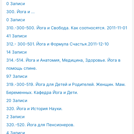
0 Записи
300. Йога и ...
0 Записи
310.-300-500. Йога и Свобода. Как соотносятся. 2011-11-01
41 Записи
312.- 300-501. Йога и Формула Счастья.2011-12-10
14 Записи
314.-514. Йога и Анатомия, Медицина, Здоровье. Йога в
помощь спине.
97 Записи
319.-300-519. Йога для Детей и Родителей. Женщин. Мам.
Беременных. Кафедра Йога и Дети.
20 Записи
320. Йога и История Науки.
2 Записи
320.-520. Йога для Пенсионеров.
4 Записи