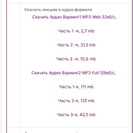
Скачать лекцию в аудио формате
Скачать Аудио Вариант1 MP3 Web 32кб/с,
Часть 1 -я, 2,7 mb
Часть 2 -я, 31,2 mb
Часть 3 -я, 10,6 mb
Скачать Аудио Вариант2 MP3 Full 128кб/с,
Часть 1-я, 111 mb
Часть 2-я, 125 mb
Часть 3-я, 42,5 mb