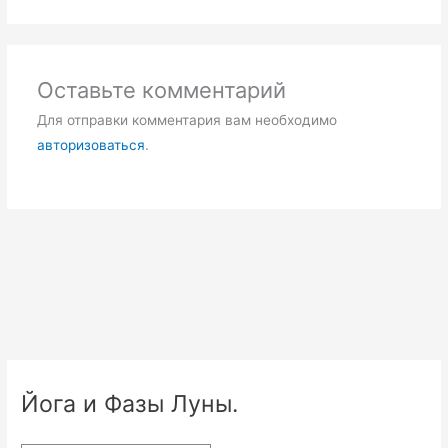
Оставьте комментарий
Для отправки комментария вам необходимо
авторизоваться
.
Йога и Фазы Луны.