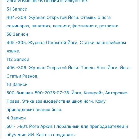
Йога И Высшее В Поэзии И Искусстве.
51 Записи
404.-304. Журнал Открытой Йоги. Отзывы о йога
семинарах, занятиях, лекциях, фестивалях, ретритах.
58 Записи
405.-305. Журнал Открытой Йоги. Статьи на английском
языке.
112 Записи
406.-306. Журнал Открытой Йоги. Проект Блог Йоги. Йога
Статьи Разное.
10 Записи
500-бывшая-590-2025-07-28. Йога, Копирайт, Авторские
Права. Этика взаимодействия школ йоги. Кому
принадлежит знания йоги.
4 Записи
501- .-801. Йога Архив Глобальный для преподавателей и
обучение ИИ. Как его создавать.