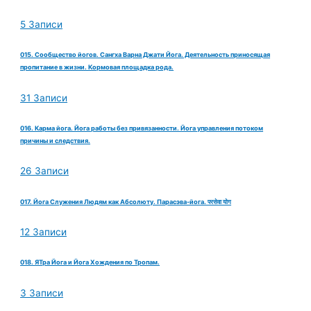
5 Записи
015. Сообщество йогов. Сангха Варна Джати Йога. Деятельность приносящая
пропитание в жизни. Кормовая площадка рода.
31 Записи
016. Карма йога. Йога работы без привязанности. Йога управления потоком
причины и следствия.
26 Записи
017. Йога Служения Людям как Абсолюту. Парасэва-йога. परसेवा योग
12 Записи
018. ЯТра Йога и Йога Хождения по Тропам.
3 Записи