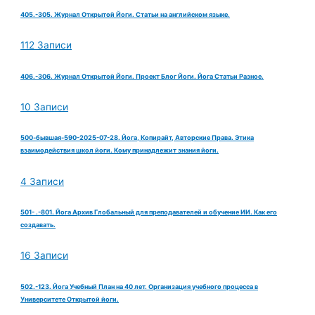
405.-305. Журнал Открытой Йоги. Статьи на английском языке.
112 Записи
406.-306. Журнал Открытой Йоги. Проект Блог Йоги. Йога Статьи Разное.
10 Записи
500-бывшая-590-2025-07-28. Йога, Копирайт, Авторские Права. Этика
взаимодействия школ йоги. Кому принадлежит знания йоги.
4 Записи
501- .-801. Йога Архив Глобальный для преподавателей и обучение ИИ. Как его
создавать.
16 Записи
502.-123. Йога Учебный План на 40 лет. Организация учебного процесса в
Университете Открытой йоги.