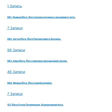
1 Запись
061. Дхарма Йога. Йога поиска должного жизненного пути.
7 Записи
062. Артха Йога. Йога Процветания и Бизнеса.
96 Записи
063. Кама Йога. Йога законных наслаждений жизни.
46 Записи
064. Мокша Йога. Йога освобождения.
7 Записи
127. Йога Сутра Патанджали. Классическая йога.