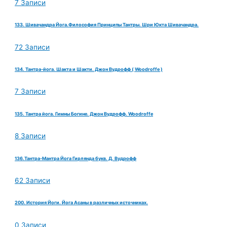
7 Записи
133. Шивачандра Йога.Философия Принципы Тантры. Шри Юкта Шивачандра.
72 Записи
134. Тантра-йога. Шакта и Шакти. Джон Вудрофф ( Woodroffe )
7 Записи
135. Тантра йога. Гимны Богине. Джон Вудрофф. Woodroffe
8 Записи
136.Тантра-Мантра Йога Гирлянда букв. Д. Вудрофф
62 Записи
200. История Йоги. Йога Асаны в различных источниках.
0 Записи