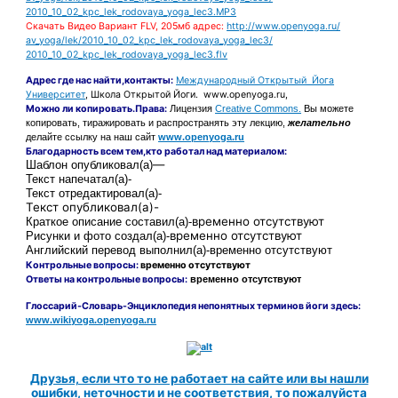
2010_10_02_kpc_lek_rodovaya_yoga_lec3.MP3
Скачать Видео Вариант FLV, 205мб адрес:
http://www.openyoga.ru/
av_yoga/lek/2010_10_02_kpc_lek_rodovaya_yoga_lec3/
2010_10_02_kpc_lek_rodovaya_yoga_lec3.flv
Адрес
где нас найти
,контакты:
Международный Открытый Йога
Университет
, Школа Открытой Йоги. www.openyoga.ru,
Можно ли копировать.Права:
Лицензия
Creative Commons.
Вы можете
копировать, тиражировать и распространять эту лекцию,
желательно
делайте ссылку на наш сайт
www.openyoga.ru
Благодарность всем тем,кто работал над материалом:
—
Шаблон
опубликовал(а)
Текст напечатал(а)-
Текст отредактировал(а)-
Текст опубликовал(а)-
временно отсутствуют
Краткое описание составил(а)-
временно отсутствуют
Рисунки и фото создал(а)-
Английский перевод выполнил(а)-
временно отсутствуют
Контрольные вопросы:
временно отсутствуют
Ответы на контрольные вопросы:
временно отсутствуют
Глоссарий-Словарь-Энциклопедия непонятных терминов йоги здесь:
www.wikiyoga.openyoga.ru
Друзья, если что то не работает на сайте или вы нашли
ошибки, неточности и не соответствия, то пожалуйста