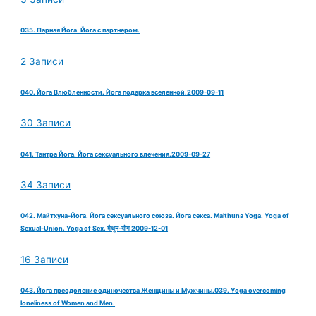
035. Парная Йога. Йога с партнером.
2 Записи
040. Йога Влюбленности. Йога подарка вселенной.2009-09-11
30 Записи
041. Тантра Йога. Йога сексуального влечения.2009-09-27
34 Записи
042. Майтхуна-Йога. Йога сексуального союза. Йога секса. Maithuna Yoga. Yoga of
Sexual-Union. Yoga of Sex. मैथुन-योग 2009-12-01
16 Записи
043. Йога преодоление одиночества Женщины и Мужчины.039. Yoga overcoming
loneliness of Women and Men.