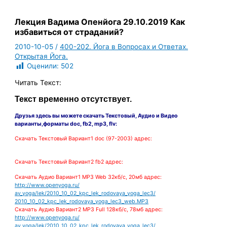
Лекция Вадима Опенйога 29.10.2019 Как
избавиться от страданий?
2010-10-05
/
400-202. Йога в Вопросах и Ответах.
Открытая Йога.
Оценили:
502
Читать Текст:
Текст временно отсутствует.
Друзья здесь вы можете скачать Текстовый, Аудио и Видео
варианты
,форматы doc, fb2, mp3, flv:
Скачать Текстовый
Вариант1 doc (97-2003) адрес:
Скачать Текстовый
Вариант2 fb2 адрес:
Скачать Аудио
Вариант1 MP3 Web 32кб/с, 20мб адрес:
http://www.openyoga.ru/
av_yoga/lek/2010_10_02_kpc_lek_rodovaya_yoga_lec3/
2010_10_02_kpc_lek_rodovaya_yoga_lec3_web.MP3
Скачать Аудио
Вариант2 MP3 Full 128кб/с, 78мб адрес:
http://www.openyoga.ru/
av_yoga/lek/2010_10_02_kpc_lek_rodovaya_yoga_lec3/