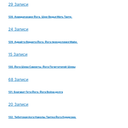
29 Записи
128. Анандалахари Йога. Шри Видья Мать Тантр.
24 Записи
129. Адвайта Веданта Йога. Йога преодоления Майи.
15 Записи
130. Йога Шива Самхиты. Йога Почитателей Шивы
68 Записи
131. Бхагават Гита Йога. Йога Война долга
20 Записи
132. Тибетская йога Наропы.Тантра Йога буддизма.