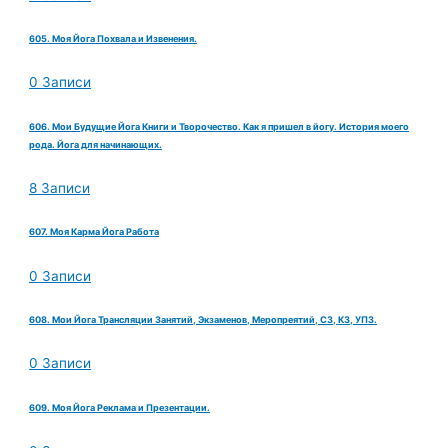
605. Моя Йога Похвала и Извенения.
0 Записи
606. Мои Будущие Йога Книги и Творочество. Как я пришел в йогу. История моего
рода. Йога для начинающих.
8 Записи
607. Моя Карма Йога Работа
0 Записи
608. Мои Йога Трансляции Занятий, Экзаменов, Меропреятий, СЗ, КЗ, УПЗ.
0 Записи
609. Моя Йога Реклама и Презентации.