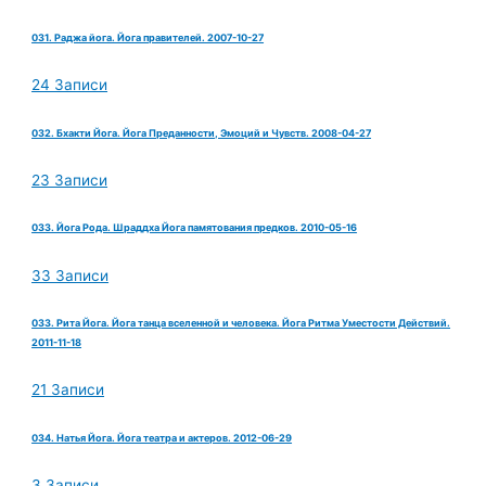
031. Раджа йога. Йога правителей. 2007-10-27
24 Записи
032. Бхакти Йога. Йога Преданности, Эмоций и Чувств. 2008-04-27
23 Записи
033. Йога Рода. Шраддха Йога памятования предков. 2010-05-16
33 Записи
033. Рита Йога. Йога танца вселенной и человека. Йога Ритма Уместости Действий.
2011-11-18
21 Записи
034. Натья Йога. Йога театра и актеров. 2012-06-29
3 Записи