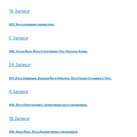
19 Записи
005. Йога разминка гимнастика.
0 Записи
006. Хатха Йога. Йога Статических Поз Тела или Асаны.
24 Записи
007. Йога Шавасана. Высшая Йога Небытия. Йога Покоя Сознания и Тела.
4 Записи
008. Йога Простирания. Циклические йога упражнения.
18 Записи
009. Крия Йога. Йога Динамических упражнений.