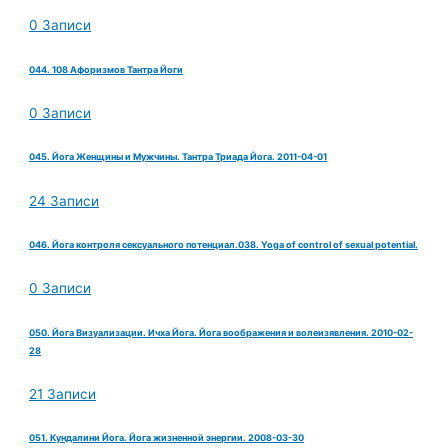
0 Записи
044. 108 Афоризмов Тантра Йоги
0 Записи
045. Йога Женщины и Мужчины. Тантра Триада Йога. 2011-04-01
24 Записи
046. Йога контроля сексуального потенциал.038. Yoga of control of sexual potential.
0 Записи
050. Йога Визуализации. Ичха Йога. Йога воображения и волеизявления. 2010-02-
28
21 Записи
051. Кундалини Йога. Йога жизненной энергии. 2008-03-30