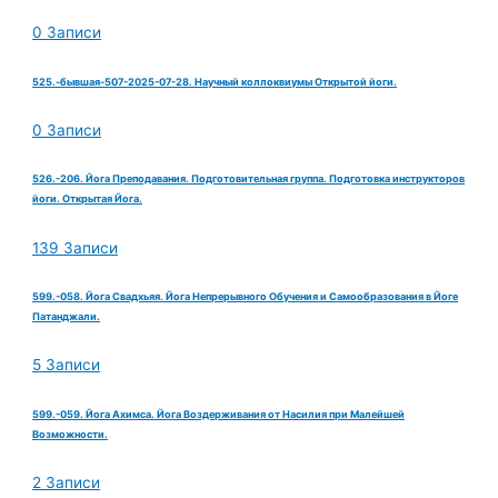
0 Записи
525.-бывшая-507-2025-07-28. Научный коллоквиумы Открытой йоги.
0 Записи
526.-206. Йога Преподавания. Подготовительная группа. Подготовка инструкторов
йоги. Открытая Йога.
139 Записи
599.-058. Йога Свадхьяя. Йога Непрерывного Обучения и Самообразования в Йоге
Патанджали.
5 Записи
599.-059. Йога Ахимса. Йога Воздерживания от Насилия при Малейшей
Возможности.
2 Записи