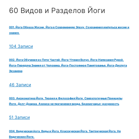
60 Видов и Разделов Йоги
001. Йога Образа Жизни. Йога в Современную Эпоху. Сохранения импульса жизни и
знания.
104 Записи
002. Йога Обучения из Пяти Частей. Йога-Чтения Вслух. Йога-Написания Рукой.
Йога-Передача Знания от Человека. Йога-Постоянное Памятованье. Йога-Диспута
Экзамена
46 Записи
003. Аксиоматика Йоги. Теория и Философия Йоги. Сверхлогичные Принципы
Йоги. Долг-Дхарма. Ахимса-не причинения вреда. Брахмочарья -разумность
51 Записи
004. Ведическая йога. Веды и Йога. Классическая Йога. Тантрическая Йога. Не
Ведические Йоги.