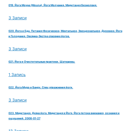
019. Йога Моуна (Mouna). Йога Молчания. Медитация Безмолвия.
3 Записи
020. Йога и Еда. Питания Физическое, Ментальное, Эмоциональное, Духовное. Йога
и Голодания. Овсянка-Экстра спасение йогов.
3 Записи
021. Йога и Очистительные практики. Шаткармы.
1 Запись
022. Йога Мудр и Бандх. Спец упражнения йоги.
3 Записи
023. Медитация. Дхяна йога. Медитация в Йоге. Йога потока внимания, сознания и
ощущений. 2008-01-27