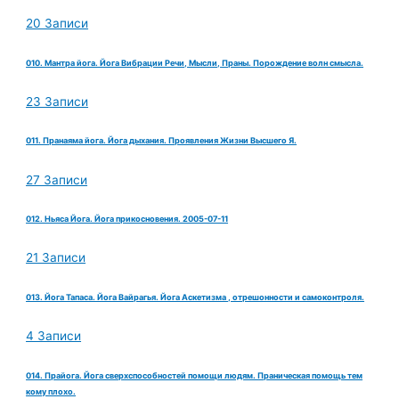
20 Записи
010. Мантра йога. Йога Вибрации Речи, Мысли, Праны. Порождение волн смысла.
23 Записи
011. Пранаяма йога. Йога дыхания. Проявления Жизни Высшего Я.
27 Записи
012. Ньяса Йога. Йога прикосновения. 2005-07-11
21 Записи
013. Йога Тапаса. Йога Вайрагья. Йога Аскетизма , отрешонности и самоконтроля.
4 Записи
014. Прайога. Йога сверхспособностей помощи людям. Праническая помощь тем
кому плохо.