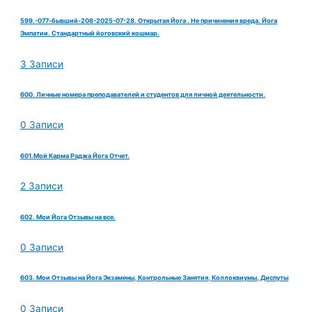
599.-077-бывший-208-2025-07-28. Открытая Йога . Не причинения вреда. Йога
Эмпатии. Стандартный йоговский кошмар.
3 Записи
600. Личные номера преподавателей и студентов для личной деятельности.
0 Записи
601.Мой Карма Раджа Йога Отчет.
2 Записи
602. Мои Йога Отзывы на все.
0 Записи
603. Мои Отзывы на Йога Экзамены, Контрольные Занятия, Коллоквиумы, Диспуты
0 Записи