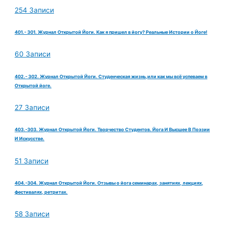
254 Записи
401.- 301. Журнал Открытой Йоги. Как я пришел в йогу? Реальные Истории о Йоге!
60 Записи
402.- 302. Журнал Открытой Йоги. Студенческая жизнь,или как мы всё успеваем в
Открытой йоге.
27 Записи
403.-303. Журнал Открытой Йоги. Творчество Студентов. Йога И Высшее В Поэзии
И Искусстве.
51 Записи
404.-304. Журнал Открытой Йоги. Отзывы о йога семинарах, занятиях, лекциях,
фестивалях, ретритах.
58 Записи