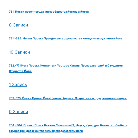
751. Йога и проект создания сообщества йогинь и йогов
0 Записи
751.-585. Йога и Проект Преодоление одиночества женщины и мужчины в йоге .
10 Записи
752.-771 Йога Проект. Контакты и Youtube Каналы Преподавателей и Студентов
Открытой Йоги.
1 Запись
753-570. Йога и Проект Йога Центры. Адреса. Открытие и поддержание в городах.
0 Записи
754.-504. Проект Поиск Важных Ссылок по IT, Наука, Культура, Бизнес чтобы быть
в курсе трендов и хайтпа всем преподавателям йоги