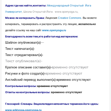
Адрес
где нас найти
,контакты:
Международный Открытый Йога
Университет
, Школа Открытой Йоги. www.openyoga.ru,
Можно ли копировать.Права:
Лицензия
Creative Commons.
Вы можете
копировать, тиражировать и распространять эту лекцию,
желательно
делайте ссылку на наш сайт
www.openyoga.ru
Благодарность всем тем,кто работал над материалом:
—
Шаблон
опубликовал(а)
Текст напечатал(а)-
Текст отредактировал(а)-
Текст опубликовал(а)-
временно отсутствуют
Краткое описание составил(а)-
временно отсутствуют
Рисунки и фото создал(а)-
Английский перевод выполнил(а)-
временно отсутствуют
Контрольные вопросы:
временно отсутствуют
Ответы на контрольные вопросы:
временно отсутствуют
Глоссарий-Словарь-Энциклопедия непонятных терминов йоги здесь:
www.wikiyoga.openyoga.ru