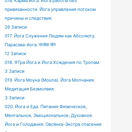
016. Карма йога. Йога работы без
привязанности. Йога управления потоком
причины и следствия.
26 Записи
017. Йога Служения Людям как Абсолюту.
Парасэва-йога. परसेवा योग
12 Записи
018. ЯТра Йога и Йога Хождения по Тропам.
3 Записи
019. Йога Моуна (Mouna). Йога Молчания.
Медитация Безмолвия.
3 Записи
020. Йога и Еда. Питания Физическое,
Ментальное, Эмоциональное, Духовное.
Йога и Голодания. Овсянка-Экстра спасение