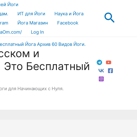
лей Йоги
Поис
дам.
ИТ для Йоги
Наука и Йога
gram
Йога Магазин
Facebook
aOm.com/
Log In
сском и
! Это Бесплатный
Йоги для Начинающих с Нуля.