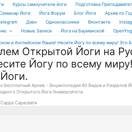
ги
Курсы самоучители йоги
Подготовка Преподавате
Семинар Йоги
Йога Форум
Блог Йоги
Архив по Го
Telegram
Дзен
Одноклассники
Вконтакте
Insta
еню
Новые Записи
Йога на Бауманской
OpenYog
лем Открытой Йоги на Ру
есите Йогу по всему миру
 Йоги.
Это Бесплатный Архив - Энциклопедия 60 Видов и Разделов 
дного Открытого Йога Университета.
Сарра Сарасвати