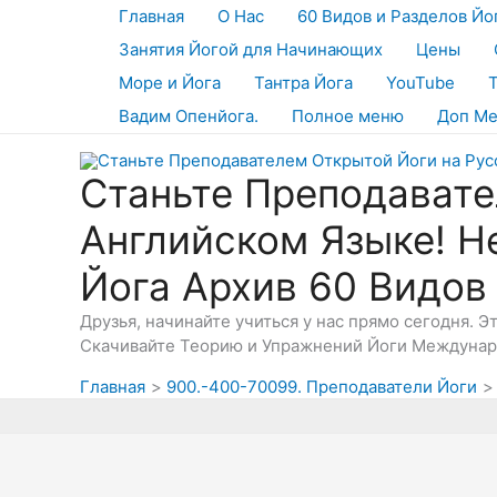
Перейти
Главная
О Нас
60 Видов и Разделов Йо
к
Занятия Йогой для Начинающих
Цены
содержимому
Море и Йога
Тантра Йога
YouTube
Вадим Опенйога.
Полное меню
Доп М
Станьте Преподавате
Английском Языке! Н
Йога Архив 60 Видов
Друзья, начинайте учиться у нас прямо сегодня. 
Скачивайте Теорию и Упражнений Йоги Междунаро
Главная
900.-400-70099. Преподаватели Йоги