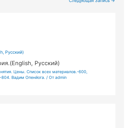
Следующая Запись
→
я.(English, Русский)
анятия. Цены. Список всех материалов.-600
,
-804. Вадим Опенйога.
/ От
admin