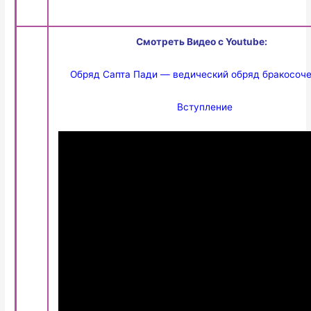
Смотреть Видео с Youtube:
Обряд Сапта Пади — ведический обряд бракосоч
Вступление