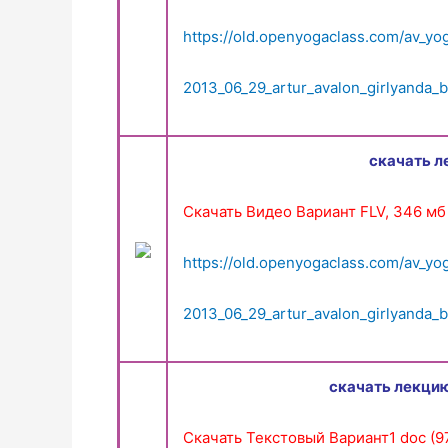
https://old.openyogaclass.com/av_yo
2013_06_29_artur_avalon_girlyanda
скачать л
Скачать Видео Вариант FLV, 346 мб
https://old.openyogaclass.com/av_yo
2013_06_29_artur_avalon_girlyanda_b
скачать лекцию
Скачать Текстовый Вариант1 doc (9