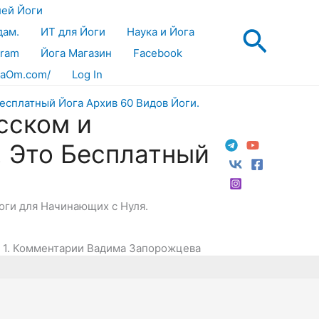
лей Йоги
Поис
дам.
ИТ для Йоги
Наука и Йога
gram
Йога Магазин
Facebook
aOm.com/
Log In
сском и
! Это Бесплатный
Йоги для Начинающих с Нуля.
ч. 1. Комментарии Вадима Запорожцева