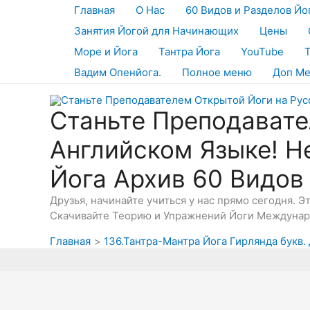
Перейти
Главная
О Нас
60 Видов и Разделов Йо
к
Занятия Йогой для Начинающих
Цены
содержимому
Море и Йога
Тантра Йога
YouTube
Вадим Опенйога.
Полное меню
Доп М
Станьте Преподавате
Английском Языке! Н
Йога Архив 60 Видов
Друзья, начинайте учиться у нас прямо сегодня. 
Скачивайте Теорию и Упражнений Йоги Междунаро
Главная
136.Тантра-Мантра Йога Гирлянда букв.