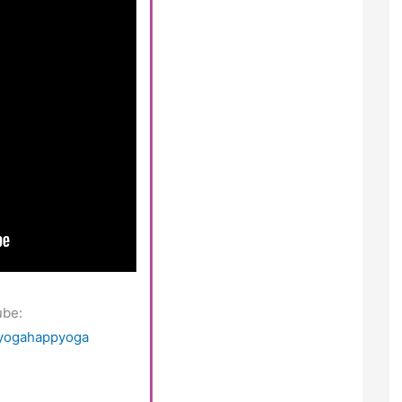
ube:
yogahappyoga