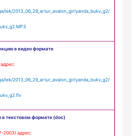
ga/lek/2013_06_29_artur_avalon_girlyanda_bukv_g2/
_bukv_g2.MP3
екцию в видео формате
 адрес:
ga/lek/2013_06_29_artur_avalon_girlyanda_bukv_g2/
ukv_g2.flv
 в текстовом формате (doc)
7-2003) адрес: