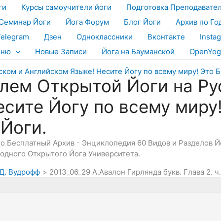
ги
Курсы самоучители йоги
Подготовка Преподавате
Семинар Йоги
Йога Форум
Блог Йоги
Архив по Го
Telegram
Дзен
Одноклассники
Вконтакте
Insta
еню
Новые Записи
Йога на Бауманской
OpenYog
лем Открытой Йоги на Ру
есите Йогу по всему миру
 Йоги.
Это Бесплатный Архив - Энциклопедия 60 Видов и Разделов 
дного Открытого Йога Университета.
 Д. Вудрофф
2013_06_29 А.Авалон Гирлянда букв. Глава 2. 