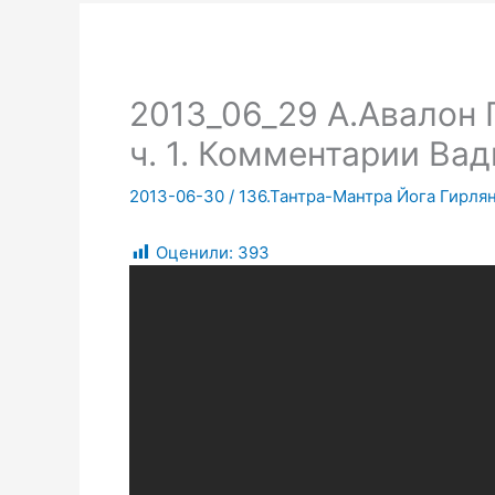
2013_06_29 А.Авалон Г
ч. 1. Комментарии Ва
2013-06-30
/
136.Тантра-Мантра Йога Гирлян
Оценили:
393