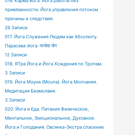
016. Карма йога. Йога работы без
привязанности. Йога управления потоком
причины и следствия.
26 Записи
017. Йога Служения Людям как Абсолюту.
Парасэва-йога. परसेवा योग
12 Записи
018. ЯТра Йога и Йога Хождения по Тропам.
3 Записи
019. Йога Моуна (Mouna). Йога Молчания.
Медитация Безмолвия.
3 Записи
020. Йога и Еда. Питания Физическое,
Ментальное, Эмоциональное, Духовное.
Йога и Голодания. Овсянка-Экстра спасение