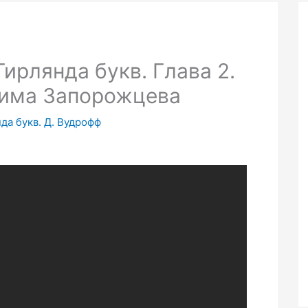
ирлянда букв. Глава 2.
дима Запорожцева
да букв. Д. Вудрофф