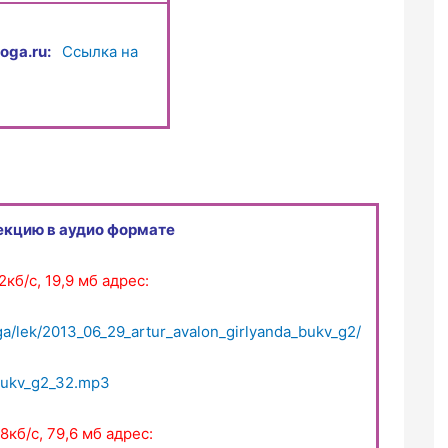
oga.ru:
Ссылка на
екцию в аудио формате
кб/с, 19,9 мб адрес:
ga/lek/2013_06_29_artur_avalon_girlyanda_bukv_g2/
_bukv_g2_32.mp3
8кб/с, 79,6 мб адрес: