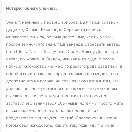
История одного ученика.
Значит, начинаю с первого вопроса. Был такой славный
дядечка, Свами Шивананда Сарасвати написал
множество книжек, весьма достойных, честь, хвала,
поклон земной, что значит Шивананда Сарасвати аватар
бога Шивы. У него был ученик Свами Вишну Девананда
уехал, по-моему, в Канаду, или куда-то туда. И потом
написал множество книжек, по разного рода разделам. В
одной из них, он как раз привел пример про медитацию, я
дословно его не помню, но суть заключается в том, что
ученик пришел к учителю и попросил его научить всем
высшим состояниям медитативным, на что учитель
заставил его заниматься обычными йогами и просто жить
в том ашраме, где все это происходило. И так
продолжался год, другой, третий. Сперва ученик ждал,
потом стал негодовать, как это так, годы идут, а меня