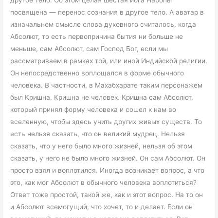
другое тело. Об этом целая шестая йога Наропы
посвящена — перенос сознания в другое тело. А аватар в
изначальном смысле слова духовного считалось, когда
Абсолют, то есть первопричина бытия ни больше не
меньше, сам Абсолют, сам Господ Бог, если мы
рассматриваем в рамках той, или иной Индийской религии.
Он непосредственно воплощался в форме обычного
человека. В частности, в Махабхарате таким персонажем
был Кришна. Кришна не человек. Кришна сам Абсолют,
который принял форму человека и сошел к нам во
вселенную, чтобы здесь учить других живых существ. То
есть нельзя сказать, что он великий мудрец. Нельзя
сказать, что у него было много жизней, нельзя об этом
сказать, у него не было много жизней. Он сам Абсолют. Он
просто взял и воплотился. Иногда возникает вопрос, а что
это, как мог Абсолют в обычного человека воплотиться?
Ответ тоже простой, такой же, как и этот вопрос. На то он
и Абсолют всемогущий, что хочет, то и делает. Если он