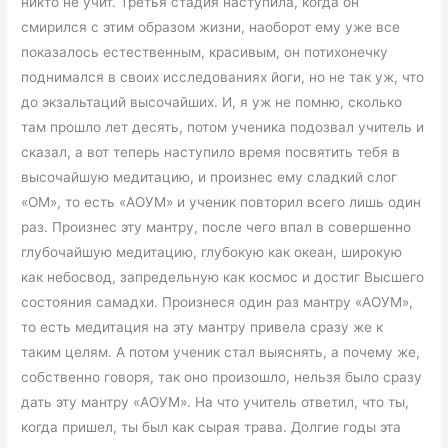
никто не учит. Третья стадия наступила, когда он
смирился с этим образом жизни, наоборот ему уже все
показалось естественным, красивым, он потихонечку
поднимался в своих исследованиях йоги, но не так уж, что
до экзальтаций высочайших. И, я уж не помню, сколько
там прошло лет десять, потом ученика подозвал учитель и
сказал, а вот теперь наступило время посвятить тебя в
высочайшую медитацию, и произнес ему сладкий слог
«ОМ», то есть «АОУМ» и ученик повторил всего лишь один
раз. Произнес эту мантру, после чего впал в совершенно
глубочайшую медитацию, глубокую как океан, широкую
как небосвод, запредельную как космос и достиг Высшего
состояния самадхи. Произнеся один раз мантру «АОУМ»,
то есть медитация на эту мантру привела сразу же к
таким целям. А потом ученик стал выяснять, а почему же,
собственно говоря, так оно произошло, нельзя было сразу
дать эту мантру «АОУМ». На что учитель ответил, что ты,
когда пришел, ты был как сырая трава. Долгие годы эта