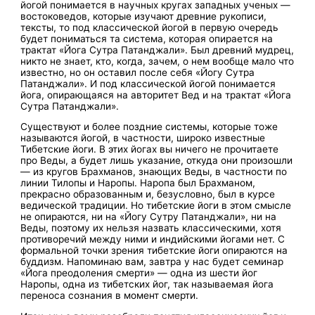
йогой понимается в научных кругах западных ученых —
востоковедов, которые изучают древние рукописи,
тексты, то под классической йогой в первую очередь
будет пониматься та система, которая опирается на
трактат «Йога Сутра Патанджали». Был древний мудрец,
никто не знает, кто, когда, зачем, о нем вообще мало что
известно, но он оставил после себя «Йогу Сутра
Патанджали». И под классической йогой понимается
йога, опирающаяся на авторитет Вед и на трактат «Йога
Сутра Патанджали».
Существуют и более поздние системы, которые тоже
называются йогой, в частности, широко известные
Тибетские йоги. В этих йогах вы ничего не прочитаете
про Веды, а будет лишь указание, откуда они произошли
— из кругов Брахманов, знающих Веды, в частности по
линии Тилопы и Наропы. Наропа был Брахманом,
прекрасно образованным и, безусловно, был в курсе
ведической традиции. Но тибетские йоги в этом смысле
не опираются, ни на «Йогу Сутру Патанджали», ни на
Веды, поэтому их нельзя назвать классическими, хотя
противоречий между ними и индийскими йогами нет. С
формальной точки зрения тибетские йоги опираются на
буддизм. Напоминаю вам, завтра у нас будет семинар
«Йога преодоления смерти» — одна из шести йог
Наропы, одна из тибетских йог, так называемая йога
переноса сознания в момент смерти.