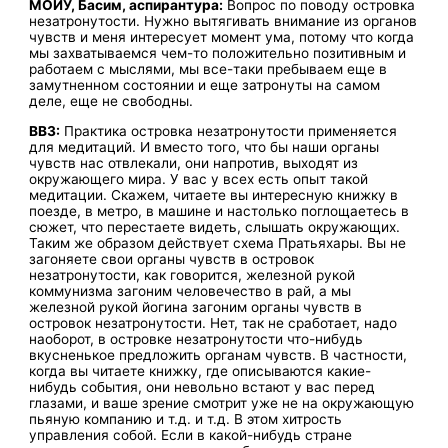
МОЙУ, Басим, аспирантура:
Вопрос по поводу островка
незатронутости. Нужно вытягивать внимание из органов
чувств и меня интересует момент ума, потому что когда
мы захватываемся чем-то положительно позитивным и
работаем с мыслями, мы все-таки пребываем еще в
замутненном состоянии и еще затронуты на самом
деле, еще не свободны.
ВВЗ:
Практика островка незатронутости применяется
для медитаций. И вместо того, что бы наши органы
чувств нас отвлекали, они напротив, выходят из
окружающего мира. У вас у всех есть опыт такой
медитации. Скажем, читаете вы интересную книжку в
поезде, в метро, в машине и настолько поглощаетесь в
сюжет, что перестаете видеть, слышать окружающих.
Таким же образом действует схема Пратьяхары. Вы не
загоняете свои органы чувств в островок
незатронутости, как говорится, железной рукой
коммунизма загоним человечество в рай, а мы
железной рукой йогина загоним органы чувств в
островок незатронутости. Нет, так не сработает, надо
наоборот, в островке незатронутости что-нибудь
вкусненькое предложить органам чувств. В частности,
когда вы читаете книжку, где описываются какие-
нибудь события, они невольно встают у вас перед
глазами, и ваше зрение смотрит уже не на окружающую
пьяную компанию и т.д. и т.д. В этом хитрость
управления собой. Если в какой-нибудь стране