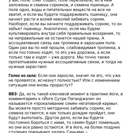
у вас поле. Снег сошел, поле перепахали, но в нем
заложены и семена сорняков, и семена пшеницы. А
поле одно, воды и питательных веществ на все не
хватит, и если вы будете поддерживать пшеницу, она
начнет расти и волей неволей забивать сорняк.
Наоборот, если вы начнете поддерживать сорняк, то он
забьет пшеницу. Аналогично, если мы будем
культивировать внутри себя правильные воззрения, то
на неправильные не останется нашей праны. А
ассоциативная связь как тропинка в заросшем поле.
Один раз вы по ней прошли, слабовидимая тропинка, а
если постоянно ходят, то это уже дорожка, а если
только там и ходят – уже дорога. Мы точно также
протаптываем нужные ассоциативные связи, и тогда не
нужные зарастают.
Голос из зала:
Если они заросли, значит ли это, что уже
не проявятся, исчезнут полностью? Или с изменением
ситуации они вновь прорастут?
ВВЗ:
Да, есть такой ключевой момент в практике йоги, в
комментариях к «Йоге Сутре Патанджали» он
называется «прокаливание семян негативной кармы».
Вы можете просто методично забивать сорняк, но
семена остаются, и как только дождик пройдет, они
будут выползать. Другое дело, если вы будете
постоянно бороться с ними, то семян будет поменьше,
но они все равно остаются. И в йоге, на более поздних
ступенях призывают делать Саньяму –