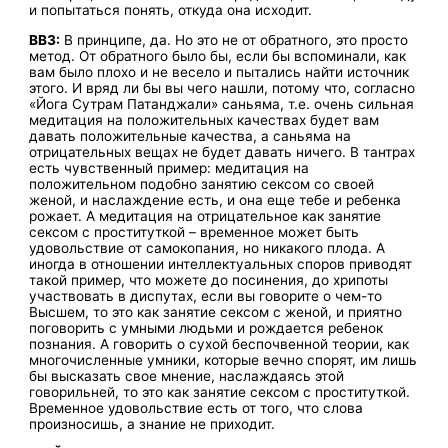
и попытаться понять, откуда она исходит.
ВВЗ:
В принципе, да. Но это не от обратного, это просто
метод. От обратного было бы, если бы вспоминали, как
вам было плохо и не весело и пытались найти источник
этого. И вряд ли бы вы чего нашли, потому что, согласно
«Йога Сутрам Патанджали» саньяма, т.е. очень сильная
медитация на положительных качествах будет вам
давать положительные качества, а саньяма на
отрицательных вещах не будет давать ничего. В тантрах
есть чувственный пример: медитация на
положительном подобно занятию сексом со своей
женой, и наслаждение есть, и она еще тебе и ребенка
рожает. А медитация на отрицательное как занятие
сексом с проституткой – временное может быть
удовольствие от самокопания, но никакого плода. А
иногда в отношении интеллектуальных споров приводят
такой пример, что можете до посинения, до хрипоты
участвовать в диспутах, если вы говорите о чем-то
Высшем, то это как занятие сексом с женой, и приятно
поговорить с умными людьми и рождается ребенок
познания. А говорить о сухой беспочвенной теории, как
многочисленные умники, которые вечно спорят, им лишь
бы высказать свое мнение, наслаждаясь этой
говорильней, то это как занятие сексом с проституткой.
Временное удовольствие есть от того, что слова
произносишь, а знание не приходит.