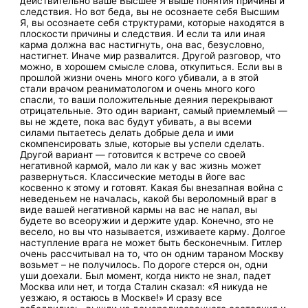
действительно ваше Высшее Я выше понятия причины и
следствия. Но вот беда, вы не осознаете себя Высшим
Я, вы осознаете себя структурами, которые находятся в
плоскости причины и следствия. И если та или иная
карма должна вас настигнуть, она вас, безусловно,
настигнет. Иначе мир развалится. Другой разговор, что
можно, в хорошем смысле слова, откупиться. Если вы в
прошлой жизни очень много кого убивали, а в этой
стали врачом реаниматологом и очень много кого
спасли, то ваши положительные деяния перекрывают
отрицательные. Это один вариант, самый приемлемый —
вы не ждете, пока вас будут убивать, а вы всеми
силами пытаетесь делать добрые дела и ими
скомпенсировать злые, которые вы успели сделать.
Другой вариант — готовится к встрече со своей
негативной кармой, мало ли как у вас жизнь может
развернуться. Классические методы в йоге вас
косвенно к этому и готовят. Какая бы внезапная война с
неведеньем не началась, какой бы вероломный враг в
виде вашей негативной кармы на вас не напал, вы
будете во всеоружии и держите удар. Конечно, это не
весело, но вы что называется, изживаете карму. Долгое
наступление врага не может быть бесконечным. Гитлер
очень рассчитывал на то, что он одним тараном Москву
возьмет – не получилось. По дороге стерся он, одни
уши доехали. Был момент, когда никто не знал, падет
Москва или нет, и тогда Сталин сказал: «Я никуда не
уезжаю, я остаюсь в Москве!» И сразу все