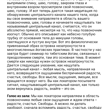
выпрямили спину, шею, голову, закроем глаза и
внутренним взором просмотрели свой позвоночник,
шею, голову. И вот теперь дается такая медитация по
обнаружению центрального канала нашего тела, когда
вы свое внимание направляете в область вашего
позвоночника, шеи, головы и начинаете нащупывать так
называемый центральный канал, считается, что он
абсолютно прямой, несмотря на то, что наш позвоночник
изогнут. Обычно его описывают как небесно голубую
трубку от основания тела до макушки головы,
светящуюся и пустую внутри. Вот это физиологически
привязанный образ островка незатронутости в
многочисленных йоговских практиках. В частности у нас
завтра будет семинар по тибетским йогам, связанных с
преодолением смерти, там это основная тема. В момент
смерти как никогда нужен островок незатронутости.
Дается следующее указание, как нащупать
центральный канал – любая мысль, направленная на
него, возвращается ощущением беспричинной радости,
счастья, свободы. Все мысли, ощущения, эмоции, все
вращается вокруг него. Вы как локатором посылаете
сигнал, нащупывающий центральный канал, как только
эхом вернулась радость, знайте – это он.
Голос из зала:
Мы как локатором направляем в область
позвоночника любые свои ощущения и ждем ответа –
радости, счастья. Свободы. А можно ли делать
наоборот, сначала вспомнить радость, счастье, свободу