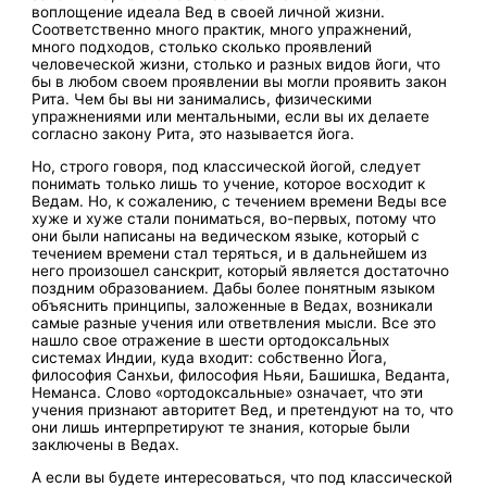
воплощение идеала Вед в своей личной жизни.
Соответственно много практик, много упражнений,
много подходов, столько сколько проявлений
человеческой жизни, столько и разных видов йоги, что
бы в любом своем проявлении вы могли проявить закон
Рита. Чем бы вы ни занимались, физическими
упражнениями или ментальными, если вы их делаете
согласно закону Рита, это называется йога.
Но, строго говоря, под классической йогой, следует
понимать только лишь то учение, которое восходит к
Ведам. Но, к сожалению, с течением времени Веды все
хуже и хуже стали пониматься, во-первых, потому что
они были написаны на ведическом языке, который с
течением времени стал теряться, и в дальнейшем из
него произошел санскрит, который является достаточно
поздним образованием. Дабы более понятным языком
объяснить принципы, заложенные в Ведах, возникали
самые разные учения или ответвления мысли. Все это
нашло свое отражение в шести ортодоксальных
системах Индии, куда входит: собственно Йога,
философия Санхьи, философия Ньяи, Башишка, Веданта,
Неманса. Слово «ортодоксальные» означает, что эти
учения признают авторитет Вед, и претендуют на то, что
они лишь интерпретируют те знания, которые были
заключены в Ведах.
А если вы будете интересоваться, что под классической