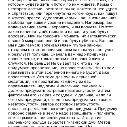
которым будете жить и потом по ним живете. Карма с
неотвратимостью настигает, вы не можете от нее удрать
и спрятаться, или перекинуть на кого-нибудь, как пишут
в желтой прессе. Идеология кармы – ваша изначальная
свобода при вашем уровне неведенья. Например, вы
волеизъявили закон – воровать, и вы воруете. Но этот
закон начинает действовать и на вас, и у вас будут
воровать. Или вы говорите – убивать, но автоматически
в вашей микровселенной и вас будут убивать. Вот так
мы и двигаемся: волеизъявляем глупые законы,
страдаем от них, волеизъявляем законы чуть получше,
и результат получше. Сначала вам надо придумать
просветление, и только потом оно в вашей жизни
случится. Не раньше! Не бывает так, что вы не
придумали просветление, но просветились. Никто вам
навязывать в этой вселенной ничего не будет, даже
просветление. Это тема для очень серьезной
медитации, и я предлагаю каждому из вас
поразмышлять над этим. Аналогично, сначала мы
должны придумать островок незатронутости, и этим
фактом мы его как раз и создаем. И дальше, мало ли
чего мы придумали, сегодня мы придумали островок
незатронутости, завтра островок затронутости,
послезавтра мы еще чего-нибудь придумали. Придумку,
подобно семечке в земле надо взращивать – поливать,
землю рыхлить, всячески ухаживать. И тогда из
маленького желудя вырастет гигантский дуб. Метод
взращивания – это метод памятования. Мы