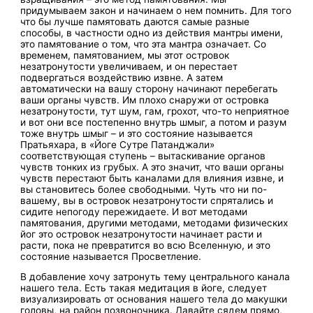
придумываем закон и начинаем о нем помнить. Для того
что бы лучше памятовать даются самые разные
способы, в частности одно из действия мантры имени,
это памятование о том, что эта мантра означает. Со
временем, памятованием, мы этот островок
незатронутости увеличиваем, и он перестает
подвергаться воздействию извне. А затем
автоматически на вашу сторону начинают перебегать
ваши органы чувств. Им плохо снаружи от островка
незатронутости, тут шум, гам, грохот, что-то неприятное
и вот они все постепенно внутрь шмыг, а потом и разум
тоже внутрь шмыг – и это состояние называется
Пратьяхара, в «Йоге Сутре Патанджали»
соответствующая ступень – вытаскивание органов
чувств тонких из грубых. А это значит, что ваши органы
чувств перестают быть каналами для влияния извне, и
вы становитесь более свободными. Чуть что ни по-
вашему, вы в островок незатронутости спрятались и
сидите непогоду пережидаете. И вот методами
памятования, другими методами, методами физических
йог это островок незатронутости начинает расти и
расти, пока не превратится во всю Вселенную, и это
состояние называется Просветление.
В добавление хочу затронуть тему центрального канала
нашего тела. Есть такая медитация в йоге, следует
визуализировать от основания нашего тела до макушки
головы, на район позвоночника. Давайте сядем прямо,