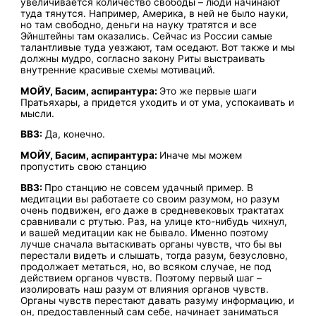
увеличивается количество свободы – люди начинают
туда тянутся. Например, Америка, в ней не было науки,
но там свободно, деньги на науку тратятся и все
Эйнштейны там оказались. Сейчас из России самые
талантливые туда уезжают, там оседают. Вот также и мы
должны мудро, согласно закону Риты выстраивать
внутренние красивые схемы мотиваций.
МОЙУ, Басим, аспирантура:
Это же первые шаги
Пратьяхары, а придется уходить и от ума, успокаивать и
мысли.
ВВЗ:
Да, конечно.
МОЙУ, Басим, аспирантура:
Иначе мы можем
пропустить свою станцию
ВВЗ:
Про станцию не совсем удачный пример. В
медитации вы работаете со своим разумом, но разум
очень подвижен, его даже в средневековых трактатах
сравнивали с ртутью. Раз, на улице кто-нибудь чихнул,
и вашей медитации как не бывало. Именно поэтому
лучше сначала вытаскивать органы чувств, что бы вы
перестали видеть и слышать, тогда разум, безусловно,
продолжает метаться, но, во всяком случае, не под
действием органов чувств. Поэтому первый шаг –
изолировать наш разум от влияния органов чувств.
Органы чувств перестают давать разуму информацию, и
он, предоставленный сам себе, начинает заниматься