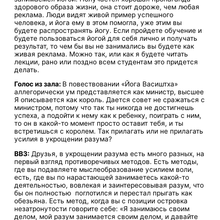
здорового образа жизни, она стоит дороже, чем любая
реклама. Люди видят живой пример успешного
человека, и йога ему в этом помогла, уже этим вы
будете распространять йогу. Если пройдете обучение и
будете пользоваться йогой для себя лично и получать
результат, то чем бы вы не занимались вы будете как
живая реклама. Можно так, или как я будете читать
лекции, рано или поздно всем студентам это придется
делать.
Голос из зала:
В повествовании «Йога Васиштха»
аллегорически ум представляется как министр, высшее
Я описывается как король. Дается совет не сражаться с
министром, потому что так ты никогда не достигнешь
успеха, а подойти к нему как к ребенку, поиграть с ним,
то он в какой-то момент просто оставит тебя, и ты
встретишься с королем. Так прилагать или не прилагать
усилия в укрощении разума?
ВВЗ:
Друзья, в укрощении разума есть много разных, на
первый взгляд противоречивых методов. Есть методы,
где вы подавляете мыслеобразование усилием воли,
есть, где вы по нарастающей занимаетесь какой-то
деятельностью, вовлекая и заинтересовывая разум, что
бы он полностью поглотился и перестал прыгать как
обезьяна. Есть метод, когда вы с позиции островка
незатронутости говорите себе: «Я занимаюсь своим
делом, мой разум занимается своим делом, и давайте