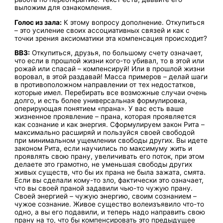
выложим для ознакомления.
Голос из зала:
К этому вопросу дополнение. Откупиться
– это усиление своих ассоциативных связей и как с
точки зрения аксиоматики эта компенсация происходит?
ВВЗ:
Откупиться, друзья, по большому счету означает,
что если в прошлой жизни кого-то убивал, то в этой или
рожай или спасай – компенсируй! Или в прошлой жизни
воровал, в этой раздавай! Масса примеров – делай шаги
в противоположном направлении от тех недостатков,
которые имел. Перебирать все возможные случаи очень
долго, и есть более универсальная формулировка,
оперирующая понятием «прана». У вас есть ваше
жизненное проявление – прана, которая проявляется
как сознание и как энергия. Сформулируем закон Рита –
максимально расширяй и пользуйся своей свободой
при минимальном ущемлении свободы других. Вы идете
законом Рита, если научились по максимуму жить и
проявлять свою прану, увеличивать его поток, при этом
делаете это грамотно, не уменьшая свободы других
живых существ, что бы их прана не была зажата, смята.
Если вы сделали кому-то зло, фактически это означает,
что вы своей праной задавили чью-то чужую прану.
Своей энергией – чужую энергию, своим сознанием –
чужое сознание. Живое существо волеизъявило что-то
одно, а вы его подавили, и теперь надо направить свою
прану на то, что бы компенсировать это предыдущее