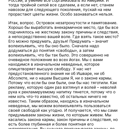
России, а умение все сорганизовать из Америки. И
тогда тройной силой все сделаем, а если нет, станем
навозом для следующего поколения, пускай на нем
прорастают цветы жизни. Особо зазнаваться нельзя.
Итак, вопрос. Островок незатронутости и памятование.
Хорошо бы выработать внекармичное место, где бы все
подчинялось не жесткому закону причины и следствия,
а непосредственно вашей воле. Где взять такое место?
Его можно придумать, друзья! Придумать – значит
волеизъявить, что бы оно было. Сначала надо
додуматься до понятия «свободы», а затем
волеизъявить, что бы так было. Это совершенно не
очевидное положение во всех йогах. Мы с вами
находимся в изначальном неведенье, которое
олицетворяет высшую свободу. У нас нет
предустановленного знания ни об Ишваре, ни об
Абсолюте, ни о нашем Высшем Я, ни о законе кармы.
Потому что если бы они были, они бы нас тяготили. Как
рекламу, которую один раз взглянул и волей – неволей
рука к рекламируемому напитку тянется, потому что о
нем хоть что-то известно, об остальных ничего не
известно. Таким образом, находясь в изначальном
неведенье, мы можем волеизъявлять пользоваться
своей свободой как угодно. И получается, что мы сами
придумываем законы жизни, по которым живем. Мы
касались закона кармы, закон причины и следствия, но
есть более глубинная и более понятная его
интерпретация. Вы сначала придумываете законы, по