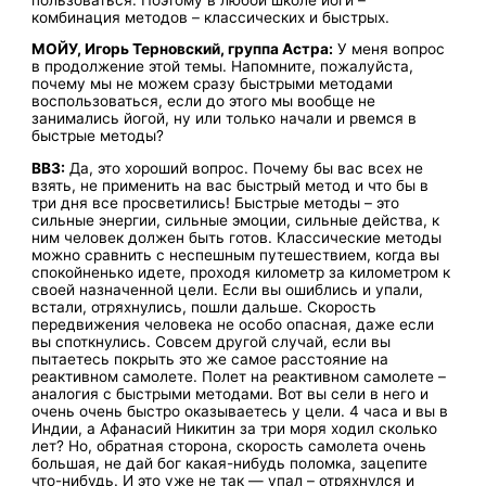
комбинация методов – классических и быстрых.
МОЙУ, Игорь Терновский, группа Астра:
У меня вопрос
в продолжение этой темы. Напомните, пожалуйста,
почему мы не можем сразу быстрыми методами
воспользоваться, если до этого мы вообще не
занимались йогой, ну или только начали и рвемся в
быстрые методы?
ВВЗ:
Да, это хороший вопрос. Почему бы вас всех не
взять, не применить на вас быстрый метод и что бы в
три дня все просветились! Быстрые методы – это
сильные энергии, сильные эмоции, сильные действа, к
ним человек должен быть готов. Классические методы
можно сравнить с неспешным путешествием, когда вы
спокойненько идете, проходя километр за километром к
своей назначенной цели. Если вы ошиблись и упали,
встали, отряхнулись, пошли дальше. Скорость
передвижения человека не особо опасная, даже если
вы споткнулись. Совсем другой случай, если вы
пытаетесь покрыть это же самое расстояние на
реактивном самолете. Полет на реактивном самолете –
аналогия с быстрыми методами. Вот вы сели в него и
очень очень быстро оказываетесь у цели. 4 часа и вы в
Индии, а Афанасий Никитин за три моря ходил сколько
лет? Но, обратная сторона, скорость самолета очень
большая, не дай бог какая-нибудь поломка, зацепите
что-нибудь. И это уже не так — упал – отряхнулся и