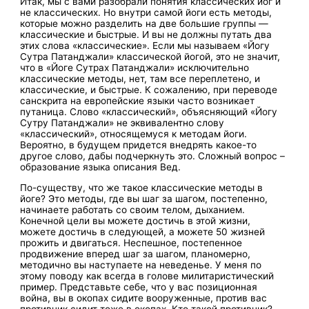
Итак, мы с вами разобрали понятия классических йог и
не классических. Но внутри самой йоги есть методы,
которые можно разделить на две большие группы —
классические и быстрые. И вы не должны путать два
этих слова «классические». Если мы называем «Йогу
Сутра Патанджали» классической йогой, это не значит,
что в «Йоге Сутрах Патанджали» исключительно
классические методы, нет, там все переплетено, и
классические, и быстрые. К сожалению, при переводе
санскрита на европейские языки часто возникает
путаница. Слово «классический», объясняющий «Йогу
Сутру Патанджали» не эквивалентно слову
«классический», относящемуся к методам йоги.
Вероятно, в будущем придется внедрять какое-то
другое слово, дабы подчеркнуть это. Сложный вопрос –
образование языка описания Вед.
По-существу, что же такое классические методы в
йоге? Это методы, где вы шаг за шагом, постепенно,
начинаете работать со своим телом, дыханием.
Конечной цели вы можете достичь в этой жизни,
можете достичь в следующей, а можете 50 жизней
прожить и двигаться. Неспешное, постепенное
продвижение вперед шаг за шагом, планомерно,
методично вы наступаете на неведенье. У меня по
этому поводу как всегда в голове милитаристический
пример. Представьте себе, что у вас позиционная
война, вы в окопах сидите вооруженные, против вас
противник сидит тоже в окопах. Кто такой противник?