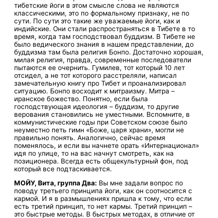
тибетские йоги в этом смысле слова не являются
классическими, это по формальному признаку, не по
сути. По сути это такие же уважаемые йоги, как и
индийские. Они стали распространяться в Тибете в то
время, когда там господствовал буддизм. В Тибете не
было ведического знания в нашем представлении, до
буддизма там была религия Бонпо. Достаточно хорошая,
милая религия, правда, современные последователи
пытаются ее очернить. Гумилев, тот который 10 лет
отсидел, а не тот которого расстреляли, написал
замечательную книгу про Тибет и проанализировал
ситуацию. Бонпо восходит к митраизму. Митра –
иранское божество. Понятно, если была
господствующая идеология – буддизм, то другие
верования становились не уместными. Вспомните, в
коммунистические годы при Советском союзе было
неуместно петь гимн «Боже, царя храни», могли не
правильно понять. Аналогично, сейчас время
поменялось, и если вы начнете орать «Интернационал»
идя по улице, то на вас начнут смотреть, как на
позиционера. Всегда есть общекультурный фон, под
который все подтаскивается.
МОЙУ, Вита, группа Два:
Вы мне задали вопрос по
поводу третьего принципа йоги, как он соотносится с
кармой. И я в размышлениях пришла к тому, что если
есть третий принцип, то нет кармы. Третий принцип –
это быстрые методы. В быстрых методах, в отличие от