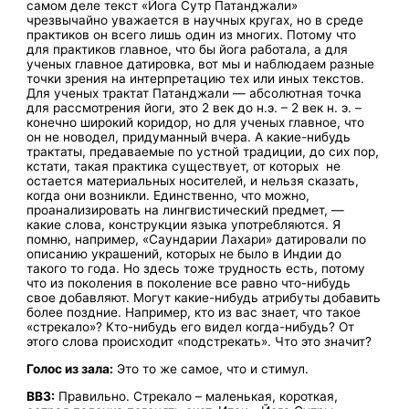
самом деле текст «Йога Сутр Патанджали»
чрезвычайно уважается в научных кругах, но в среде
практиков он всего лишь один из многих. Потому что
для практиков главное, что бы йога работала, а для
ученых главное датировка, вот мы и наблюдаем разные
точки зрения на интерпретацию тех или иных текстов.
Для ученых трактат Патанджали — абсолютная точка
для рассмотрения йоги, это 2 век до н.э. – 2 век н. э. –
конечно широкий коридор, но для ученых главное, что
он не новодел, придуманный вчера. А какие-нибудь
трактаты, предаваемые по устной традиции, до сих пор,
кстати, такая практика существует, от которых не
остается материальных носителей, и нельзя сказать,
когда они возникли. Единственно, что можно,
проанализировать на лингвистический предмет, —
какие слова, конструкции языка употребляются. Я
помню, например, «Саундарии Лахари» датировали по
описанию украшений, которых не было в Индии до
такого то года. Но здесь тоже трудность есть, потому
что из поколения в поколение все равно что-нибудь
свое добавляют. Могут какие-нибудь атрибуты добавить
более поздние. Например, кто из вас знает, что такое
«стрекало»? Кто-нибудь его видел когда-нибудь? От
этого слова происходит «подстрекать». Что это значит?
Голос из зала:
Это то же самое, что и стимул.
ВВЗ:
Правильно. Стрекало – маленькая, короткая,