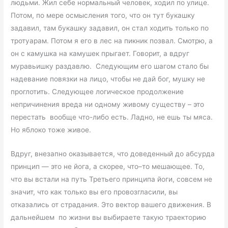
людьми. Жил себе нормальный человек, ходил по улице.
Потом, по мере осмысления того, что он тут букашку
задавил, там букашку задавил, он стал ходить только по
тротуарам. Потом я его в лес на пикник позвал. Смотрю, а
он с камушка на камушек прыгает. Говорит, а вдруг
муравьишку раздавлю. Следующим его шагом стало бы
надевание повязки на лицо, чтобы не дай бог, мушку не
проглотить. Следующее логическое продолжение
непричинения вреда ни одному живому существу – это
перестать вообще что-либо есть. Ладно, не ешь ты мяса.
Но яблоко тоже живое.
Вдруг, внезапно оказывается, что доведенный до абсурда
принцип — это не йога, а скорее, что–то мешающее. То,
что вы встали на путь Третьего принципа йоги, совсем не
значит, что как только вы его провозгласили, вы
отказались от страдания. Это вектор вашего движения. В
дальнейшем по жизни вы выбираете такую траекторию