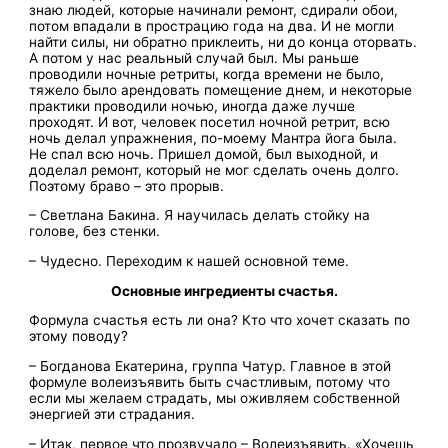
знаю людей, которые начинали ремонт, сдирали обои,
потом впадали в прострацию года на два. И не могли
найти силы, ни обратно приклеить, ни до конца оторвать.
А потом у нас реальный случай был. Мы раньше
проводили ночные ретриты, когда времени не было,
тяжело было арендовать помещение днем, и некоторые
практики проводили ночью, иногда даже лучше
проходят. И вот, человек посетил ночной ретрит, всю
ночь делал упражнения, по-моему Мантра йога была.
Не спал всю ночь. Пришел домой, был выходной, и
доделал ремонт, который не мог сделать очень долго.
Поэтому браво – это прорыв.
– Светлана Бакина. Я научилась делать стойку на
голове, без стенки.
– Чудесно. Переходим к нашей основной теме.
Основные ингредиенты счастья.
Формула счастья есть ли она? Кто что хочет сказать по
этому поводу?
– Богданова Екатерина, группа Чатур. Главное в этой
формуле волеизъявить быть счастливым, потому что
если мы желаем страдать, мы оживляем собственной
энергией эти страдания.
– Итак, первое что прозвучало – Волеизъявить. «Хочешь