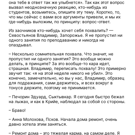
она тебе в ответ так же улыбнется». Так как этот вопрос
вызвал неоднозначную реакцию, кто-нибудь из
студентов, возьмитесь, опишите эту тему. Коротко, то,
что мы сейчас с вами все аргументы привели, и мы их
где-нибудь выложим, по принципу: вопрос-ответ.
Из заочников кто-нибудь хочет себя похвалить? —
Севостьянов Владимир, Запорожье. Я не пропустил ни
одного занятия по преподаванию и никогда не
опаздывал.
– Несколько сомнительная похвала. Что значит, не
пропустил ни одного занятия? Это вообще можно
делать, в принципе? За это вообще-то кара идет,
страшная. Владимир, переписать похвалу! Это примерно
звучит так: «я на этой неделе никого не убил». Это
конечно, замечательно, но вы у нас, Владимир, образец
для подражания, сами держитесь, и всех вокруг в
тонусе держите, поэтому не принимается.
– Печорин Эдуард, Сыктывкар. Я сегодня быстро бежал
на лыжах, и как в Крийе, наблюдал за собой со стороны.
– Браво!
– Анна Молохова, Псков. Начала дома ремонт, очень
давно хотела этим заняться.
– Ремонт дома – это тяжелая карма, на самом деле. Я