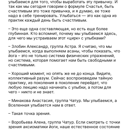
улыбаемся для того, чтобы выработать эту привычку. И
так как мы сегодня говорим о формуле Счастья, быть
счастливым это тоже привычка, и я думаю, ее тоже
надо в себе тренировать. Улыбаться — это как одна из
практик каждый день быть счастливым.
– Это еще одна составляющая, но есть еще более
глубинная. Кто вспомнит, почему мы улыбаемся здесь,
для чего мы устраиваем этот «цирк» с улыбками?
– Злобин Александр, группа Астра. Я считаю, что мы
улыбаемся, когда выполняем асаны, чтобы показать, что
йога – это не только система физических упражнений,
но система, которая помогает нам быть свободными и
счастливыми.
– Хороший момент, но опять же не до конца. Видите,
коллективный разум. Сейчас воспроизведем тайную
практику, из поколения в поколение перейдет, что
любую лекцию надо начинать с улыбки, а потом для
чего – никто и не знает.
– Минакова Анастасия, группа Чатур. Мы улыбаемся, а
Вселенная улыбается нам в ответ.
– Такая точка зрения.
– Воробьева Алена, группа Чатур. Если смотреть с точки
зрения аксиоматики йоги, наше естественное состояние