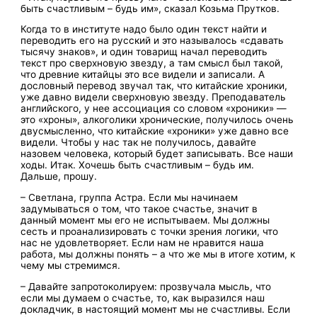
быть счастливым – будь им», сказал Козьма Прутков.
Когда то в институте надо было один текст найти и
переводить его на русский и это называлось «сдавать
тысячу знаков», и один товарищ начал переводить
текст про сверхновую звезду, а там смысл был такой,
что древние китайцы это все видели и записали. А
дословный перевод звучал так, что китайские хроники,
уже давно видели сверхновую звезду. Преподаватель
английского, у нее ассоциация со словом «хроники» —
это «хроны», алкоголики хронические, получилось очень
двусмысленно, что китайские «хроники» уже давно все
видели. Чтобы у нас так не получилось, давайте
назовем человека, который будет записывать. Все наши
ходы. Итак. Хочешь быть счастливым – будь им.
Дальше, прошу.
– Светлана, группа Астра. Если мы начинаем
задумываться о том, что такое счастье, значит в
данный момент мы его не испытываем. Мы должны
сесть и проанализировать с точки зрения логики, что
нас не удовлетворяет. Если нам не нравится наша
работа, мы должны понять – а что же мы в итоге хотим, к
чему мы стремимся.
– Давайте запротоколируем: прозвучала мысль, что
если мы думаем о счастье, то, как выразился наш
докладчик, в настоящий момент мы не счастливы. Если