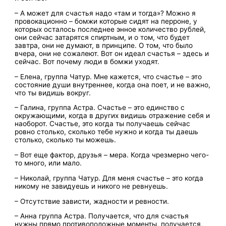
– А может для счастья надо «там и тогда»? Можно я
провокационно – бомжи которые сидят на перроне, у
которых осталось последнее энное количество рублей,
они сейчас затарятся спиртным, и о том, что будет
завтра, они не думают, в принципе. О том, что было
вчера, они не сожалеют. Вот он идеал счастья – здесь и
сейчас. Вот почему люди в бомжи уходят.
– Елена, группа Чатур. Мне кажется, что счастье – это
состояние души внутреннее, когда она поет, и не важно,
что ты видишь вокруг.
– Галина, группа Астра. Счастье – это единство с
окружающими, когда в других видишь отражение себя и
наоборот. Счастье, это когда ты получаешь сейчас
ровно столько, сколько тебе нужно и когда ты даешь
столько, сколько ты можешь.
– Вот еще фактор, друзья – мера. Когда чрезмерно чего-
то много, или мало.
– Николай, группа Чатур. Для меня счастье – это когда
никому не завидуешь и никого не ревнуешь.
– Отсутствие зависти, жадности и ревности.
– Анна группа Астра. Получается, что для счастья
нужны прямо противоположные моменты, получается,