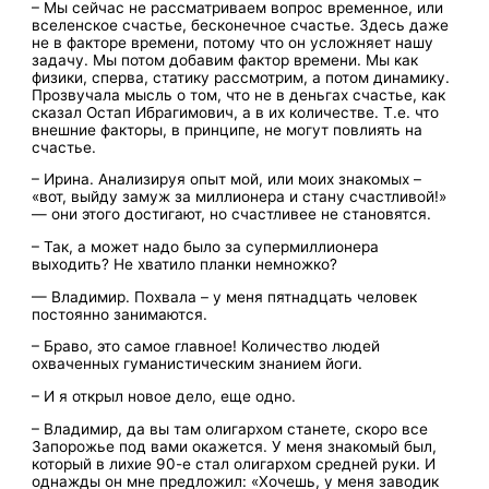
– Мы сейчас не рассматриваем вопрос временное, или
вселенское счастье, бесконечное счастье. Здесь даже
не в факторе времени, потому что он усложняет нашу
задачу. Мы потом добавим фактор времени. Мы как
физики, сперва, статику рассмотрим, а потом динамику.
Прозвучала мысль о том, что не в деньгах счастье, как
сказал Остап Ибрагимович, а в их количестве. Т.е. что
внешние факторы, в принципе, не могут повлиять на
счастье.
– Ирина. Анализируя опыт мой, или моих знакомых –
«вот, выйду замуж за миллионера и стану счастливой!»
— они этого достигают, но счастливее не становятся.
– Так, а может надо было за супермиллионера
выходить? Не хватило планки немножко?
— Владимир. Похвала – у меня пятнадцать человек
постоянно занимаются.
– Браво, это самое главное! Количество людей
охваченных гуманистическим знанием йоги.
– И я открыл новое дело, еще одно.
– Владимир, да вы там олигархом станете, скоро все
Запорожье под вами окажется. У меня знакомый был,
который в лихие 90-е стал олигархом средней руки. И
однажды он мне предложил: «Хочешь, у меня заводик