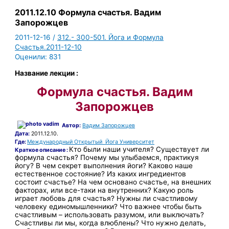
2011.12.10 Формула счастья. Вадим
Запорожцев
2011-12-16
/
312.- 300-501. Йога и Формула
Счастья.2011-12-10
Оценили:
831
Название лекции :
Формула счастья. Вадим
Запорожцев
Автор:
Вадим Запорожцев
Дата:
2011.12.10.
Где:
Международный Открытый Йога Университет
Кто были наши учителя? Существует ли
Краткое описание :
формула счастья? Почему мы улыбаемся, практикуя
йогу? В чем секрет выполнения йоги? Каково наше
естественное состояние? Из каких ингредиентов
состоит счастье? На чем основано счастье, на внешних
факторах, или все-таки на внутренних? Какую роль
играет любовь для счастья? Нужны ли счастливому
человеку единомышленники? Что важнее чтобы быть
счастливым – использовать разумом, или выключать?
Счастливы ли мы, когда влюблены? Что нужно делать,