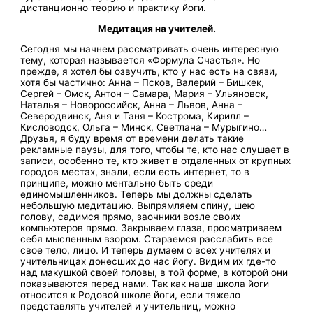
дистанционно теорию и практику йоги.
Медитация на учителей.
Сегодня мы начнем рассматривать очень интересную
тему, которая называется «Формула Счастья». Но
прежде, я хотел бы озвучить, кто у нас есть на связи,
хотя бы частично: Анна – Псков, Валерий – Бишкек,
Сергей – Омск, Антон – Самара, Мария – Ульяновск,
Наталья – Новороссийск, Анна – Львов, Анна –
Северодвинск, Аня и Таня – Кострома, Кирилл –
Кисловодск, Ольга – Минск, Светлана – Мурыгино…
Друзья, я буду время от времени делать такие
рекламные паузы, для того, чтобы те, кто нас слушает в
записи, особенно те, кто живет в отдаленных от крупных
городов местах, знали, если есть интернет, то в
принципе, можно ментально быть среди
единомышленников. Теперь мы должны сделать
небольшую медитацию. Выпрямляем спину, шею
голову, садимся прямо, заочники возле своих
компьютеров прямо. Закрываем глаза, просматриваем
себя мысленным взором. Стараемся расслабить все
свое тело, лицо. И теперь думаем о всех учителях и
учительницах донесших до нас йогу. Видим их где-то
над макушкой своей головы, в той форме, в которой они
показываются перед нами. Так как наша школа йоги
относится к Родовой школе йоги, если тяжело
представлять учителей и учительниц, можно