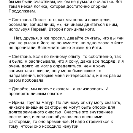
бы мы были счастливы, мы бы не думали о счастье. Вот
такая некая логика, которая достаточно спорная.
Продолжаем.
– Светлана. После того, как мы поняли наши цели,
осознали, записали их, мы начинаем двигаться к ним,
используя Первый, Второй принципы йоги.
— Нет, друзья, я же просил, давайте считать, что вы «ни
уха, не рыла» в йоге не понимаете, ни одно слова о йоге
не прочитали. Вспомните свою жизнь до йоги.
– Светлана. Если по личному опыту, то собственно, так
и было. Я расписывала, что я хочу, даже все подряд, и я
очень долго не могла определиться, чем я хочу
заниматься в жизни, но у меня были какие-то
направления, которые меня интересовали, и я их раз за
разом пробовала.
– Давайте, мы короче скажем – анализировать. И
проверять личным опытом.
– Ирина, группа Чатур. По личному опыту могу сказать,
никакие внешние факторы не могут быть опорой для
долговременного счастья. Счастье это внутреннее
состояние, и если оно обусловлено внешними
факторами, то оно временное. И надо стремиться к
тому, чтобы оно исходило изнутри.