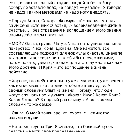
есть, и завтра полный стадион людей тебе на йогу
соберу? Заставлю всех, не придут — уволю». Я говорю,
не надо! Такими методами не надо йогу внедрять.
– Порхун Антон, Самара. Формула: «1- знание, что мы
сами себе источник счастья, 2- волеизъявление жить в
счастье, 3- без страдания и воплощением этого знания
своим действием в жизнь».
– МОЙУ Ольга, группа Чатур. У нас есть универсальное
лекарство: Ичха, Крия, Джнана. Мне кажется, все
составляющие подходят для формулы счастья. Вначале
мы должны волеизъявить, чтобы быть счастливыми,
потом понять, узнать, что нам для этого нужно и как нам
этого достичь. И Крия – это воплощение в жизнь,
действие.
– Хорошо, это действительно уже лекарство, уже рецепт
как выписывают на латыни, чтобы в аптеку идти. А
своими словами? Опыт из жизни. Потому, что люди
могут слушать нас и думать: «Какая Ичха? Какая Крия?
Какая Джнана? В первый раз слышу!» А вот своими
словами то же самое.
– Ольга. С моей точки зрения: счастье – единство
разума и души.
– Наталья, группа Три. Я считаю, что большой кусок
счастья – найти свое предназначение.