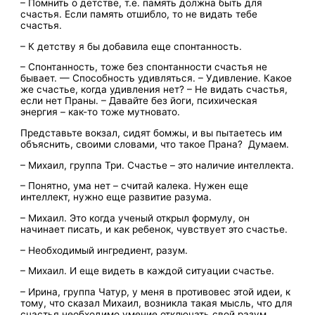
– Помнить о детстве, т.е. память должна быть для
счастья. Если память отшибло, то не видать тебе
счастья.
– К детству я бы добавила еще спонтанность.
– Спонтанность, тоже без спонтанности счастья не
бывает. — Способность удивляться. – Удивление. Какое
же счастье, когда удивления нет? – Не видать счастья,
если нет Праны. – Давайте без йоги, психическая
энергия – как-то тоже мутновато.
Представьте вокзал, сидят бомжы, и вы пытаетесь им
объяснить, своими словами, что такое Прана? Думаем.
– Михаил, группа Три. Счастье – это наличие интеллекта.
– Понятно, ума нет – считай калека. Нужен еще
интеллект, нужно еще развитие разума.
– Михаил. Это когда ученый открыл формулу, он
начинает писать, и как ребенок, чувствует это счастье.
– Необходимый ингредиент, разум.
– Михаил. И еще видеть в каждой ситуации счастье.
– Ирина, группа Чатур, у меня в противовес этой идеи, к
тому, что сказал Михаил, возникла такая мысль, что для
счастья необходимо умение отключать свой разум.