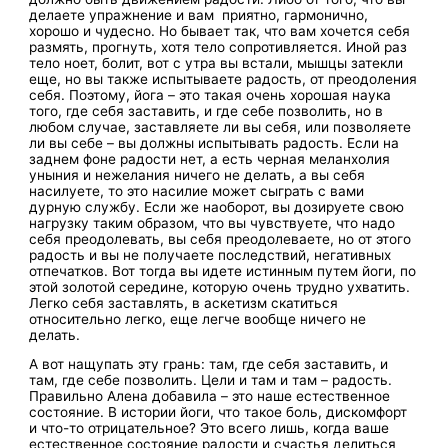
делаете упражнение и вам приятно, гармонично,
хорошо и чудесно. Но бывает так, что вам хочется себя
размять, прогнуть, хотя тело сопротивляется. Иной раз
тело ноет, болит, вот с утра вы встали, мышцы затекли
еще, но вы также испытываете радость, от преодоления
себя. Поэтому, йога – это такая очень хорошая наука
того, где себя заставить, и где себе позволить, но в
любом случае, заставляете ли вы себя, или позволяете
ли вы себе – вы должны испытывать радость. Если на
заднем фоне радости нет, а есть черная меланхолия
уныния и нежелания ничего не делать, а вы себя
насилуете, то это насилие может сыграть с вами
дурную службу. Если же наоборот, вы дозируете свою
нагрузку таким образом, что вы чувствуете, что надо
себя преодолевать, вы себя преодолеваете, но от этого
радость и вы не получаете последствий, негативных
отпечатков. Вот тогда вы идете истинным путем йоги, по
этой золотой середине, которую очень трудно ухватить.
Легко себя заставлять, в аскетизм скатиться
относительно легко, еще легче вообще ничего не
делать.
А вот нащупать эту грань: там, где себя заставить, и
там, где себе позволить. Цели и там и там – радость.
Правильно Алена добавила – это наше естественное
состояние. В истории йоги, что такое боль, дискомфорт
и что-то отрицательное? Это всего лишь, когда ваше
естественное состояние радости и счастья делиться