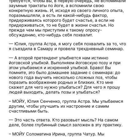
требуется, чтобы вы, в первую очередь, не вспоминали
заумные трактаты по йоге, а вспомнили свою
конкретную жизнь. И, исходя из своего личного опыта,
поразмышляли, а есть ли какой-нибудь фактор,
придерживаясь которого будет счастье, а если не
придерживаться, то не будет в жизни счастья. Но
прежде чем мы приступим к такому опросу-
обсуждению, кто-нибудь себя похвалит.
— Юлия, группа Астра, я могу себя похвалить за то, что
я съездила в Самару и провела трехдневный семинар.
— А второй претендент улыбнется нам истинно
йоговской улыбкой. Выполняем йоговскую позу и при
этом улыбаемся и искренней улыбкой. Браво! Вы
помните, это было домашнее задание с семинара: до
нового года выучить несколько сложных поз, чтобы
поразить воображение родных и близких. Кто мне
скажет для чего нужно улыбаться? Для чего я прошу
людей выходить, делать позы и улыбаться?
– МОЙУ, Юлия Сенченко, группа Астра. Мы улыбаемся
другим, чтобы улучшить их настроение и самим
счастливыми быть.
— Это часть ответа. Кто разовьет мысль? На самом
деле, более глубинный смысл заложен в эту практику.
– МОЙУ Соломатина Ирина, группа Чатур. Мы