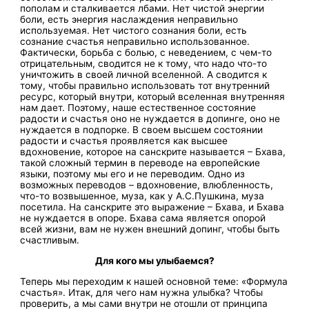
пополам и сталкивается лбами. Нет чистой энергии
боли, есть энергия наслаждения неправильно
используемая. Нет чистого сознания боли, есть
сознание счастья неправильно использованное.
Фактически, борьба с болью, с неведением, с чем-то
отрицательным, сводится не к тому, что надо что-то
уничтожить в своей личной вселенной. А сводится к
тому, чтобы правильно использовать тот внутренний
ресурс, который внутри, который вселенная внутренняя
нам дает. Поэтому, наше естественное состояние
радости и счастья оно не нуждается в допинге, оно не
нуждается в подпорке. В своем высшем состоянии
радости и счастья проявляется как высшее
вдохновение, которое на санскрите называется – Бхава,
такой сложный термин в переводе на европейские
языки, поэтому мы его и не переводим. Одно из
возможных переводов – вдохновение, влюбленность,
что-то возвышенное, муза, как у А.С.Пушкина, муза
посетила. На санскрите это выражение – Бхава, и Бхава
не нуждается в опоре. Бхава сама является опорой
всей жизни, вам не нужен внешний допинг, чтобы быть
счастливым.
Для кого мы улыбаемся?
Теперь мы переходим к нашей основной теме: «Формула
счастья». Итак, для чего нам нужна улыбка? Чтобы
проверить, а мы сами внутри не отошли от принципа