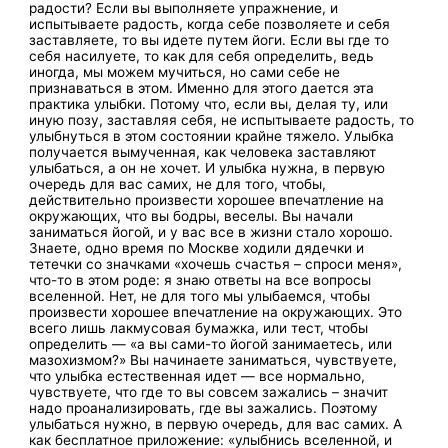
радости? Если вы выполняете упражнение, и
испытываете радость, когда себе позволяете и себя
заставляете, то вы идете путем йоги. Если вы где то
себя насилуете, то как для себя определить, ведь
иногда, мы можем мучиться, но сами себе не
признаваться в этом. Именно для этого дается эта
практика улыбки. Потому что, если вы, делая ту, или
иную позу, заставляя себя, не испытываете радость, то
улыбнуться в этом состоянии крайне тяжело. Улыбка
получается вымученная, как человека заставляют
улыбаться, а он не хочет. И улыбка нужна, в первую
очередь для вас самих, не для того, чтобы,
действительно произвести хорошее впечатление на
окружающих, что вы бодры, веселы. Вы начали
заниматься йогой, и у вас все в жизни стало хорошо.
Знаете, одно время по Москве ходили дядечки и
тетечки со значками «хочешь счастья – спроси меня»,
что-то в этом роде: я знаю ответы на все вопросы
вселенной. Нет, не для того мы улыбаемся, чтобы
произвести хорошее впечатление на окружающих. Это
всего лишь лакмусовая бумажка, или тест, чтобы
определить — «а вы сами-то йогой занимаетесь, или
мазохизмом?» Вы начинаете заниматься, чувствуете,
что улыбка естественная идет — все нормально,
чувствуете, что где то вы совсем зажались – значит
надо проанализировать, где вы зажались. Поэтому
улыбаться нужно, в первую очередь, для вас самих. А
как бесплатное приложение: «улыбнись вселенной, и