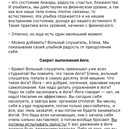
– это состояние Ананды, радости, счастья, блаженства.
И улыбаясь, мы действуем на физическом уровне, а так
как все наши тела очень плотно связаны, то
естественно, эта улыбка отражается и на нашем
внутреннем состоянии, доходя до нашего истинного Я.
Такая практика всех уровней, начиная с физического.
– Отлично, но еще есть один маленький момент.
– Можно добавить? Вольный слушатель, Елена. Мы
показываем своей улыбкой радость от преодоления
себя.
Секрет выполнения йоги.
– Браво! Вольный слушатель превзошел уже всех
студентов! Вы помните, что такое йога? Елена, вольный
слушатель попала в самую десятку этой мишени. Что
такое йога? Йога – это добрая, логичная, красивая наука
самопознания. Как надо делать упражнения в йоге?
Надо ли себя насиловать в йоге? Йога говорит — нет, не
надо! Насилие не эффективно. Вы сегодня себя
насилуете, а завтра вам организм отплатит. Вы месяц
себя в узде подержите, потом только расслабитесь, и
все, вас лень захватит, и вы потом не будете заниматься
йогой. Это беда всех начинающих, они с начала себя
очень сильно заставляют, а потом вообще бросают.
Вы
должны испытывать радость!
У вас движение в йоге
должно быть движением радости. Либо от того, что вы