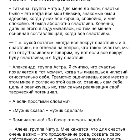
– Татьяна, группа Чатур. Для меня до йоги, счастье
было – это когда все мои близкие, знакомые были
здоровы, когда у них все хорошо, спокойно, и мне
спокойно. Я была абсолютно счастлива. Конечно,
дальше этого я задумывалась, но тем не менее
основная составляющая, когда все счастливы.
— Т.е. сухой остаток: «когда все вокруг счастливы и я
счастлив», не отвечая на вопрос, что такое счастье, мы
его отфутболиваем и говорим, ну вот если все вокруг
буду счастливы, и я буду счастлив.
– Александр, группа Астра. Я считаю, что счастье
появляется в тот момент, когда ты лишаешься иллюзий
относительно себя. Грамотно оцениваешь свое место в
этом мире и согласно этой оценки, ставишь сам себе
цель и реализуешь их, тем самым реализация свой
творческий потенциал.
– А если простыми словами?
– «Мужик сказал – мужик сделал!»
– Замечательно! «За базар отвечать надо!»
— Алена, группа Чатур. Мне кажется, что для счастья
очень важно – это продолжение рода, создать свою
собственную семью с любимым человеком и родить