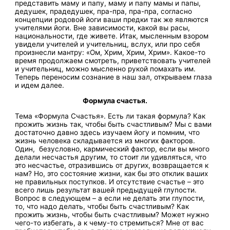
представить маму и папу, маму и папу мамы и папы,
дедушек, прадедушек, пра-пра, пра-пра, согласно
концепции родовой йоги ваши предки так же являются
учителями йоги. Вне зависимости, какой вы расы,
национальности, где живете. Итак, мысленным взором
увидели учителей и учительниц, вслух, или про себя
произнесли мантру: «Ом, Хрим, Хрим, Хрим». Какое-то
время продолжаем смотреть, приветствовать учителей
и учительниц, можно мысленно рукой помахать им.
Теперь переносим сознание в наш зал, открываем глаза
и идем далее.
Формула счастья.
Тема «Формула Счастья». Есть ли такая формула? Как
прожить жизнь так, чтобы быть счастливым? Мы с вами
достаточно давно здесь изучаем йогу и помним, что
жизнь человека складывается из многих факторов.
Один, безусловно, кармический фактор, если вы много
делали несчастья другим, то стоит ли удивляться, что
это несчастье, отразившись от других, возвращается к
нам? Но, это состояние жизни, как бы это отклик ваших
не правильных поступков. И отсутствие счастье – это
всего лишь результат вашей предыдущей глупости.
Вопрос в следующем – а если не делать эти глупости,
то, что надо делать, чтобы быть счастливым? Как
прожить жизнь, чтобы быть счастливым? Может нужно
чего-то избегать, а к чему-то стремиться? Мне от вас