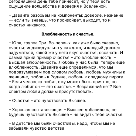
сегодняшний день тебе принесет, но у тебя есть
ощущение волшебства и доверия к Вселенной.
– Давайте разобьем на компоненты: доверие, незнание
— если ты знаешь, что произойдет, выходит, то и
счастья никакого.
Влюбленность и счастье.
– Юля, группа Три. Во-первых, как уже было сказано,
счастье индивидуально у каждого, и каждый должен
задуматься, какой же у него вкус счастья, осознать. И
самый яркий пример счастья – это влюбленность. –
Высшая влюбленность. Любовь у нас была, теперь еще
влюбленность. Давайте еще определимся, что мы
подразумеваем под словом любовь, любовь мужчины к
женщине, любовь к Родине, любовь к сладкому пирогу.
– Если человека любят, ему может быть приятно, но
когда любит он — это счастье. – Возражений нет? Все
спектры любви должны присутствовать.
– Счастье – это чувствовать Высшее.
– Хорошая составляющая – Высшее добавилось, не
будешь чувствовать Высшее – не видать тебе счастья.
– В детстве мы были счастливы, надо, чтобы мы не
забывали чувство детства.