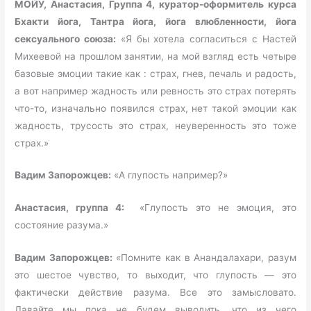
МОЙУ, Анастасия, Группа 4, куратор-оформитель курса
Бхакти йога, Тантра йога, йога влюбленности, йога
сексуального союза:
«Я бы хотела согласиться с Настей
Михеевой на прошлом занятии, на мой взгляд есть четыре
базовые эмоции такие как : страх, гнев, печаль и радость,
а вот например жадность или ревность это страх потерять
что-то, изначально появился страх, нет такой эмоции как
жадность, трусость это страх, неуверенность это тоже
страх.»
Вадим Запорожцев:
«А глупость например?»
Анастасия, группа 4:
«Глупость это не эмоция, это
состояние разума.»
Вадим Запорожцев:
«Помните как в Анандалахари, разум
это шестое чувство, то выходит, что глупость — это
фактически действие разума. Все это замысловато.
Давайте мы пока не будем выводить, что из чего