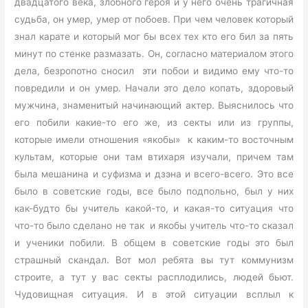
двадцатого века, злобного героя и у него очень трагичная
судьба, он умер, умер от побоев. При чем человек который
знал карате и который мог бы всех тех кто его бил за пять
минут по стенке размазать. Он, согласно материалом этого
дела, безропотно сносил эти побои и видимо ему что-то
повредили и он умер. Начали это дело копать, здоровый
мужчина, знаменитый начинающий актер. Выяснилось что
его побили какие-то его же, из секты или из группы,
которые имели отношения «якобы» к каким-то восточным
культам, которые они там втихаря изучали, причем там
была мешанина и суфизма и дзэна и всего-всего. Это все
было в советские годы, все было подпольно, был у них
как-будто бы учитель какой-то, и какая-то ситуация что
что-то было сделано не так и якобы учитель что-то сказал
и ученики побили. В общем в советские годы это был
страшный скандал. Вот мол ребята вы тут коммунизм
строите, а тут у вас секты расплодились, людей бьют.
Чудовищная ситуация. И в этой ситуации всплыл к