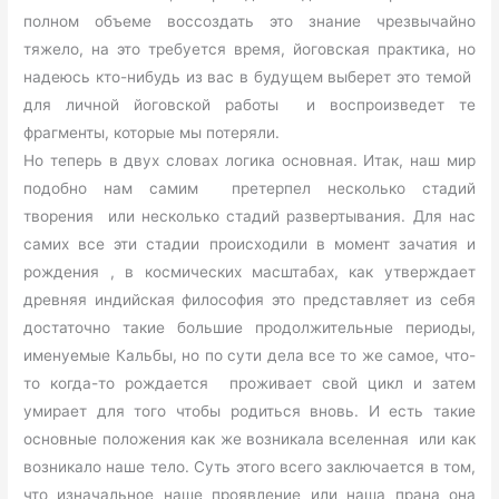
полном объеме воссоздать это знание чрезвычайно
тяжело, на это требуется время, йоговская практика, но
надеюсь кто-нибудь из вас в будущем выберет это темой
для личной йоговской работы и воспроизведет те
фрагменты, которые мы потеряли.
Но теперь в двух словах логика основная. Итак, наш мир
подобно нам самим претерпел несколько стадий
творения или несколько стадий развертывания. Для нас
самих все эти стадии происходили в момент зачатия и
рождения , в космических масштабах, как утверждает
древняя индийская философия это представляет из себя
достаточно такие большие продолжительные периоды,
именуемые Кальбы, но по сути дела все то же самое, что-
то когда-то рождается проживает свой цикл и затем
умирает для того чтобы родиться вновь. И есть такие
основные положения как же возникала вселенная или как
возникало наше тело. Суть этого всего заключается в том,
что изначальное наше проявление или наша прана она