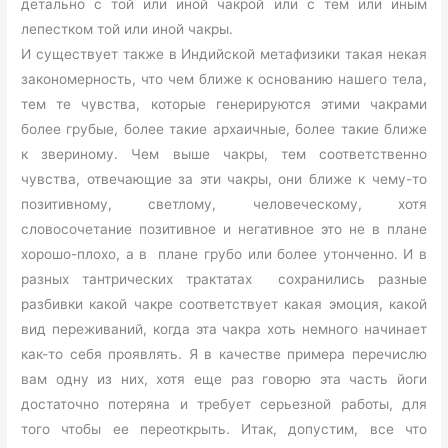
детально с той или иной чакрой или с тем или иным
лепестком той или иной чакры.
И существует также в Индийской метафизики такая некая
закономерность, что чем ближе к основанию нашего тела,
тем те чувства, которые генерируются этими чакрами
более грубые, более такие архаичные, более такие ближе
к звериному. Чем выше чакры, тем соответственно
чувства, отвечающие за эти чакры, они ближе к чему-то
позитивному, светлому, человеческому, хотя
словосочетание позитивное и негативное это не в плане
хорошо-плохо, а в плане грубо или более утонченно. И в
разных тантрических трактатах сохранились разные
разбивки какой чакре соответствует какая эмоция, какой
вид переживаний, когда эта чакра хоть немного начинает
как-то себя проявлять. Я в качестве примера перечислю
вам одну из них, хотя еще раз говорю эта часть йоги
достаточно потеряна и требует серьезной работы, для
того чтобы ее переоткрыть. Итак, допустим, все что