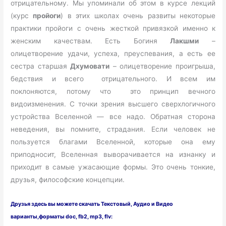
отрицательному. Мы упоминали об этом в курсе лекций
(курс
пройоги
) в этих школах очень развиты некоторые
практики пройоги с очень жесткой привязкой именно к
женским качествам. Есть Богиня
Лакшми
–
олицетворение удачи, успеха, преуспевания, а есть ее
сестра старшая
Дхумовати
– олицетворение проигрыша,
бедствия и всего отрицательного. И всем им
поклоняются, потому что это принцип вечного
видоизменения. С точки зрения высшего сверхлогичного
устройства Вселенной — все надо. Обратная сторона
неведения, вы помните, страдания. Если человек не
пользуется благами Вселенной, которые она ему
приподносит, Вселенная выворачивается на изнанку и
приходит в самые ужасающие формы. Это очень тонкие,
друзья, философские концепции.
Друзья здесь вы можете скачать Текстовый, Аудио и Видео
варианты
,форматы doc, fb2, mp3, flv: