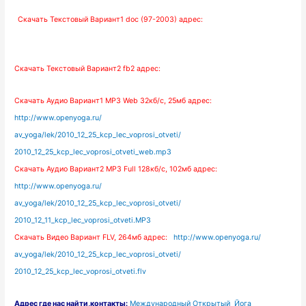
Скачать Текстовый
Вариант1 doc (97-2003) адрес:
Скачать Текстовый
Вариант2 fb2 адрес:
Скачать Аудио
Вариант1 MP3 Web 32кб/с, 25мб адрес:
http://www.openyoga.ru/
av_yoga/lek/2010_12_25_kcp_lec_voprosi_otveti/
2010_12_25_kcp_lec_voprosi_otveti_web.mp3
Скачать Аудио
Вариант2 MP3 Full 128кб/с, 102мб адрес:
http://www.openyoga.ru/
av_yoga/lek/2010_12_25_kcp_lec_voprosi_otveti/
2010_12_11_kcp_lec_voprosi_otveti.MP3
Скачать Видео Вариант FLV, 264мб адрес:
http://www.openyoga.ru/
av_yoga/lek/2010_12_25_kcp_lec_voprosi_otveti/
2010_12_25_kcp_lec_voprosi_otveti.flv
Адрес
где нас найти
,контакты:
Международный Открытый Йога