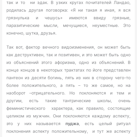
так и то ни эдак. В узких кругах почитателей Ландао,
родилась другая поговорка: «Я ни такая я иная, я вся
грязнулька и чешусь» имеются ввиду грязные,
паразитические мысли, мечущиеся, неуместные. Это
конечно, шутка, друзья.
Так вот, фактор вечного видоизменения, он может быть
как деструктивен, так и позитивен, и это может быть одно
из объяснений этого афоризма, одно из объяснений. В
конце концов в некоторых трактатах по йоге представлен
пантеон из десяти богинь, пять из них в сторону чего-то
более положительного, а пять – то же самое, но на
наоборот –отрицательного. Но поклоняются и тем и
другим, есть такие тантрические школы, очень
феминистического характера, как правило, состоящие
целиком из мужчин. Они поклоняются каждому аспекту,
это у них называется
пуджа
, есть целый ритуал
поклонения аспекту положительному, и тут же аспекту