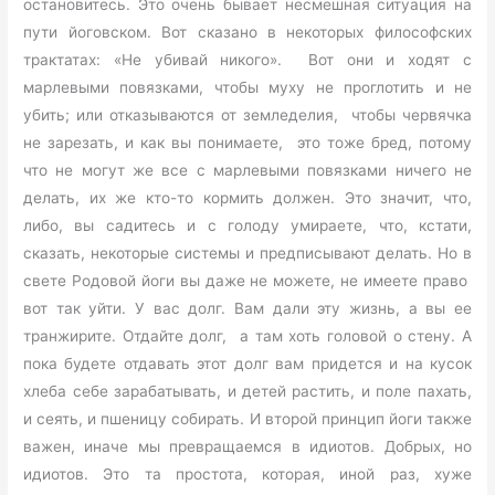
остановитесь. Это очень бывает несмешная ситуация на
пути йоговском. Вот сказано в некоторых философских
трактатах: «Не убивай никого». Вот они и ходят с
марлевыми повязками, чтобы муху не проглотить и не
убить; или отказываются от земледелия, чтобы червячка
не зарезать, и как вы понимаете, это тоже бред, потому
что не могут же все с марлевыми повязками ничего не
делать, их же кто-то кормить должен. Это значит, что,
либо, вы садитесь и с голоду умираете, что, кстати,
сказать, некоторые системы и предписывают делать. Но в
свете Родовой йоги вы даже не можете, не имеете право
вот так уйти. У вас долг. Вам дали эту жизнь, а вы ее
транжирите. Отдайте долг, а там хоть головой о стену. А
пока будете отдавать этот долг вам придется и на кусок
хлеба себе зарабатывать, и детей растить, и поле пахать,
и сеять, и пшеницу собирать. И второй принцип йоги также
важен, иначе мы превращаемся в идиотов. Добрых, но
идиотов. Это та простота, которая, иной раз, хуже