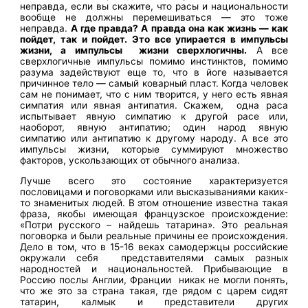
неправда, если вы скажите, что расы и национальности
вообще не должны перемешиваться — это тоже
неправда.
А где правда? А правда она как жизнь — как
пойдет, так и пойдет. Это все упирается в импульсы
жизни, а импульсы жизни сверхлогичны.
А все
сверхлогичные импульсы помимо инстинктов, помимо
разума задействуют еще то, что в йоге называется
причинное тело — самый коварный пласт. Когда человек
сам не понимает, что с ним творится, у него есть явная
симпатия или явная антипатия. Скажем, одна раса
испытывает явную симпатию к другой расе или,
наоборот, явную антипатию; один народ явную
симпатию или антипатию к другому народу. А все это
импульсы жизни, которые суммируют множество
факторов, ускользающих от обычного анализа.
Лучше всего это состояние характеризуется
пословицами и поговорками или высказываниями каких-
то знаменитых людей. В этом отношение известна такая
фраза, якобы имеющая французское происхождение:
«Потри русского – найдешь татарина». Это реальная
поговорка и были реальные причины ее происхождения.
Дело в том, что в 15-16 веках самодержцы российские
окружали себя представителями самых разных
народностей и национальностей. Прибывающие в
Россию послы Англии, Франции никак не могли понять,
что же это за страна такая, где рядом с царем сидят
татарин, калмык и представители других