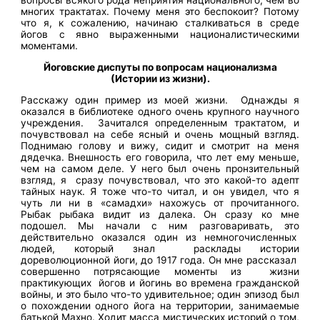
вопросы всякого рода неприятия национального, чем во
многих трактатах. Почему меня это беспокоит? Потому
что я, к сожалению, начинаю сталкиваться в среде
йогов с явно выраженными националистическими
моментами.
Йоговские диспуты по вопросам национализма
(Истории из жизни).
Расскажу один пример из моей жизни. Однажды я
оказался в библиотеке одного очень крупного научного
учреждения. Зачитался определенным трактатом, и
почувствовал на себе ясный и очень мощный взгляд.
Поднимаю голову и вижу, сидит и смотрит на меня
дядечка. Внешность его говорила, что лет ему меньше,
чем на самом деле. У него был очень пронзительный
взгляд, я сразу почувствовал, что это какой-то адепт
тайных наук. Я тоже что-то читал, и он увидел, что я
чуть ли ни в «самадхи» нахожусь от прочитанного.
Рыбак рыбака видит из далека. Он сразу ко мне
подошел. Мы начали с ним разговаривать, это
действительно оказался один из немногочисленных
людей, который знал расклады истории
дореволюционной йоги, до 1917 года. Он мне рассказал
совершенно потрясающие моменты из жизни
практикующих йогов и йогинь во времена гражданской
войны, и это было что-то удивительное; один эпизод был
о похождении одного йога на территории, занимаемые
батькой Махно. Ходит масса мистических историй о том,