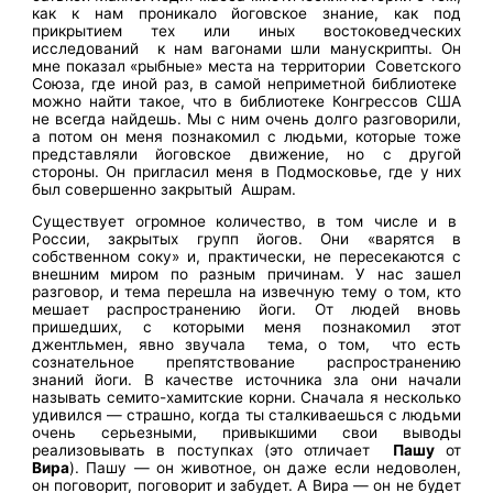
как к нам проникало йоговское знание, как под
прикрытием тех или иных востоковедческих
исследований к нам вагонами шли манускрипты. Он
мне показал «рыбные» места на территории Советского
Союза, где иной раз, в самой неприметной библиотеке
можно найти такое, что в библиотеке Конгрессов США
не всегда найдешь. Мы с ним очень долго разговорили,
а потом он меня познакомил с людьми, которые тоже
представляли йоговское движение, но с другой
стороны. Он пригласил меня в Подмосковье, где у них
был совершенно закрытый Ашрам.
Существует огромное количество, в том числе и в
России, закрытых групп йогов. Они «варятся в
собственном соку» и, практически, не пересекаются с
внешним миром по разным причинам. У нас зашел
разговор, и тема перешла на извечную тему о том, кто
мешает распространению йоги. От людей вновь
пришедших, с которыми меня познакомил этот
джентльмен, явно звучала тема, о том, что есть
сознательное препятствование распространению
знаний йоги. В качестве источника зла они начали
называть семито-хамитские корни. Сначала я несколько
удивился — страшно, когда ты сталкиваешься с людьми
очень серьезными, привыкшими свои выводы
реализовывать в поступках (это отличает
Пашу
от
Вира
). Пашу — он животное, он даже если недоволен,
он поговорит, поговорит и забудет. А Вира — он не будет