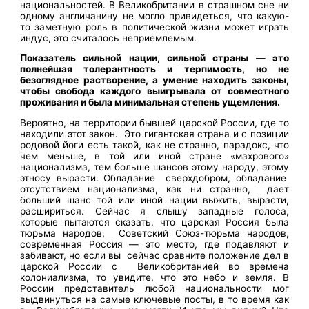
национальностей. В Великобритании в страшном сне ни
одному англичанину не могло привидеться, что какую-
то заметную роль в политической жизни может играть
индус, это считалось неприемлемым.
Показатель сильной нации, сильной страны — это
полнейшая толерантность и терпимость, но не
безоглядное растворение, а умение находить законы,
чтобы свобода каждого выигрывала от совместного
проживания и была минимальная степень ущемления.
Вероятно, на территории бывшей царской России, где то
находили этот закон. Это гигантская страна и с позиции
родовой йоги есть такой, как не странно, парадокс, что
чем меньше, в той или иной стране «махрового»
национализма, тем больше шансов этому народу, этому
этносу вырасти. Обладание сверхдобром, обладание
отсутствием национализма, как ни странно, дает
больший шанс той или иной нации выжить, вырасти,
расшириться. Сейчас я слышу западные голоса,
которые пытаются сказать, что царская Россия была
тюрьма народов, Советский Союз-тюрьма народов,
современная Россия — это место, где подавляют и
забивают, но если вы сейчас сравните положение дел в
царской России с Великобританией во времена
колониализма, то увидите, что это небо и земля. В
России представитель любой национальности мог
выдвинуться на самые ключевые посты, в то время как