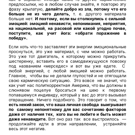
предпосылки, но в любом случае знайте, я повторю эту
фразу крылатую,
делайте добро из зла, потому что его
больше не из чего делать,
т. е. другого материала
больше нет.
И поэтому, если вы столкнулись с сильной
эмоцией: эмоцией ненависти, непонимания, неприятия,
на национальной, на расовой или какой угодно почве,
поступите, как учит йога: «обрати поражение в
победу».
Если хоть что-то заставляет эти энергии эмоциональные
проснуться, это уже материал, с чем можно работать.
Это уже тот двигатель, к которому можно прикрутить
шестеренку, вставить его в самодвижущуюся повозку
под названием «мерседес» и вот вы уже едете. С
любой энергией, с любой эмоцией можно работать.
Главное, чтобы вы не делали глупостей и не отягощали
свою кармическую ситуацию. Это вовсе не значит, что
как учит нас политкорректная Америка, что вы должны в
слюнявом поцелуе бросаться на шею к первому
попавшемуся индивиду, который у вас до этого вызывал
отвращение. Ничего подобного. Это говорит о том, что
есть некий закон, что ваша личная свобода выигрывает
по самому непонятному для вас сочетанию факторов
даже от наличия тех, кого вы не любите и быть может
даже ненавидите.
Вот оно раз так все выстроилось —
продолжайте идти в этом направлении, устраняйте
весь этот негатив.