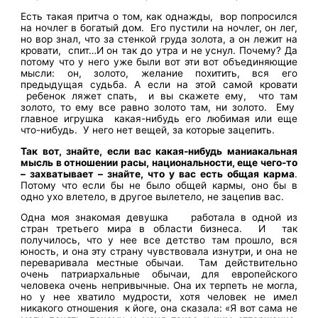
Есть такая притча о том, как однажды, вор попросился
на ночлег в богатый дом. Его пустили на ночлег, он лег,
но вор знал, что за стенкой груда золота, а он лежит на
кровати, спит…И он так до утра и не уснул. Почему? Да
потому что у него уже были вот эти вот объединяющие
мысли: он, золото, желание похитить, вся его
предыдущая судьба. А если на этой самой кровати
ребенок ляжет спать, и вы скажете ему, что там
золото, то ему все равно золото там, ни золото. Ему
главное игрушка какая-нибудь его любимая или еще
что-нибудь. У него нет вещей, за которые зацепить.
Так вот, знайте, если вас какая-нибудь маниакальная
мысль в отношении расы, национальности, еще чего-то
– захватывает – знайте, что у вас есть общая карма
.
Потому что если бы не было общей кармы, оно бы в
одно ухо влетело, в другое вылетело, не зацепив вас.
Одна моя знакомая девушка работала в одной из
стран третьего мира в области бизнеса. И так
получилось, что у нее все детство там прошло, вся
юность, и она эту страну чувствовала изнутри, и она не
переваривала местные обычаи. Там действительно
очень патриархальные обычаи, для европейского
человека очень непривычные. Она их терпеть не могла,
но у нее хватило мудрости, хотя человек не имел
никакого отношения к йоге, она сказала: «Я вот сама не