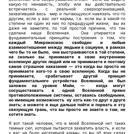
какую-то ненависть, злобу или вы действительно
встречаетесь с реальной сверхорганизацией,
захватившей весь мир и пытающуюся навязать что-то
другим, если у вас нет кармы, т.е. если вы в какой-то
степени ни один из них по предыдущей жизни, вы их
даже не заметите, по той простой причине, что так
сделана наша Вселенная. Она упирается на
фундаментальные принципы построения о том, что
каждый Микрокосмос свободен и любые
взаимоотношения между людьми в социуме, в рамках
чего бы то ни было, они выстраиваются в той степени,
на сколько вы принимаете в свою внутреннюю
вселенную других людей или не принимаете и поэтому
самое страшное наказание — это когда вы просто не
принимаете кого-то в свою вселенную. Когда вы не
принимаете, срабатывает другой принцип
фундаментального устройства Вселенной, он был
заложен на уровне Майи, — когда могут
сосуществовать в одной Вселенной прямо
противоположенные системы, оставаясь свободными,
но имеющие возможность ну хоть как-то друг о друге
знать; а можете и еще дальше пойти и порвать и эту
связующую грань, что вы просто не знаете о том, не
хотите знать
.
Я вот такой человек, что в моей Вселенной нет таких
темных сил, которые пытаются захватить власть, и если
у вас не было негативной кармы, то вы об этих силах