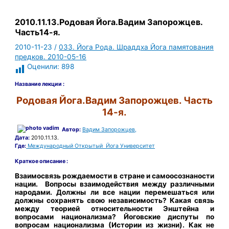
2010.11.13.Родовая Йога.Вадим Запорожцев.
Часть14-я.
2010-11-23
/
033. Йога Рода. Шраддха Йога памятования
предков. 2010-05-16
Оценили:
898
Название лекции :
Родовая Йога.Вадим Запорожцев. Часть
14-я.
Автор:
Вадим Запорожцев,
Дата:
2010.11.13.
Где:
Международный Открытый Йога Университет
Краткое описание :
Взаимосвязь рождаемости в стране и самоосознаности
нации. Вопросы взаимодействия между различными
народами. Должны ли все нации перемешаться или
должны сохранять свою независимость? Какая связь
между теорией относительности Энштейна и
вопросами национализма? Йоговские диспуты по
вопросам национализма (Истории из жизни). Как не