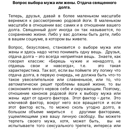
Вопрос выбора мужа или жены. Отдача священного
долга.
Теперь, друзья, давай в более маленьком масштабе
вернемся к рассмотрению родовой йоги. В маленьком
масштабе в отношении вас самих и в отношении вашего
долга. Священный долг иногда он так называется, по
сохранению жизни. Либо у вас должны быть дети, либо
в вашем социуме, в котором вы живете.
Вопрос, безусловно, становится о выборе мужа или
жены и здесь надо четко понимать одну вещь. Друзья,
отдача долга – это всегда неприятная вещь. Знаете, как
говорил классик: «Берешь чужие и ненадолго, а
отдаешь свои и навсегда», т.е. это такая
характеристика. Так вот, если вы поймете эту логику что
отдача долга, в первую очередь, не должна быть что-то
такое увеселительное или славненькое, или то, что
автоматически решит проблемы вашей жизни, то вы
сэкономите много нервов себе и окружающим. Поэтому,
отношение канонов родовой йоги к выбору мужа или
жены идет от одного фактора. Этот фактор – дети. Это
ключевой фактор, вокруг него все вращается и если
этот фактор есть, то можно сколь угодно долго, в
большом объеме мириться с другими факторами,
ущемляющими уже вашу личную свободу. Вы можете
терпеть своего мужа, хотя, может быть, вы не
испытываете того сексуального трепета, интереса или