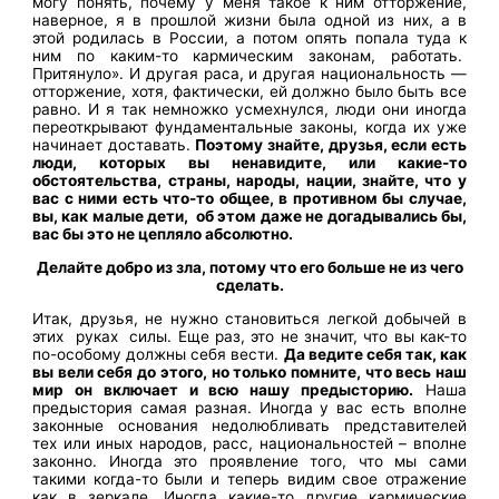
могу понять, почему у меня такое к ним отторжение,
наверное, я в прошлой жизни была одной из них, а в
этой родилась в России, а потом опять попала туда к
ним по каким-то кармическим законам, работать.
Притянуло». И другая раса, и другая национальность —
отторжение, хотя, фактически, ей должно было быть все
равно. И я так немножко усмехнулся, люди они иногда
переоткрывают фундаментальные законы, когда их уже
начинает доставать.
Поэтому знайте, друзья, если есть
люди, которых вы ненавидите, или какие-то
обстоятельства, страны, народы, нации, знайте, что у
вас с ними есть что-то общее, в противном бы случае,
вы, как малые дети, об этом даже не догадывались бы,
вас бы это не цепляло абсолютно.
Делайте добро из зла, потому что его больше не из чего
сделать.
Итак, друзья, не нужно становиться легкой добычей в
этих руках силы. Еще раз, это не значит, что вы как-то
по-особому должны себя вести.
Да ведите себя так, как
вы вели себя до этого, но только помните, что весь наш
мир он включает и всю нашу предысторию.
Наша
предыстория самая разная. Иногда у вас есть вполне
законные основания недолюбливать представителей
тех или иных народов, расс, национальностей – вполне
законно. Иногда это проявление того, что мы сами
такими когда-то были и теперь видим свое отражение
как в зеркале. Иногда какие-то другие кармические