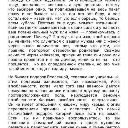
тещу, невестке — свекровь, а куда деваться, потому
что выбирая одно, ты подписываешься на весь пакет
сразу и не бывает так, что вот это вот беру, а все
остальное – извините. Нет уж если берешь, то берешь
всем кублом. Поэтому еще один момент жизненный:
если вы где-то сомневаетесь в своих силах и у вас есть
ваш потенциальный муж или жена — познакомьтесь с
родителями. Почему? Потому что до известной степени
вы увидите, что случиться с вашим мужем или с женой
через энное количество лет, потому что дети, как
правило, повторяют стереотипы родителей. Скажем
какие-то черты характера, присущие теще они рано или
поздно проявятся и в ее дочери, конечно не на сто
процентов, но до определенной степени, но это уже
такой момент, когда в ход идут мысли.
Но бывает подарок Вселенной, совершенно уникальный,
этим подарком занимается, так называемая, йога
влюбленности, когда мало того вам авансом дается
сексуальное влечение или интерес к другому человеку
противоположенного пола, наблюдается феномен
влюбленности. Феномен влюбленности – сверхлогичен.
Он не имеет отношения к нашему миру кармы, к этим
переплетениям причины и следствия. Это самый
высочайший подарок, который лишь есть на земле.
Если, вы им правильно воспользуетесь, то вы
совершите громаднейший рывок в своем духовном
развитии и перепрыгните, вернее очень и очень быстро