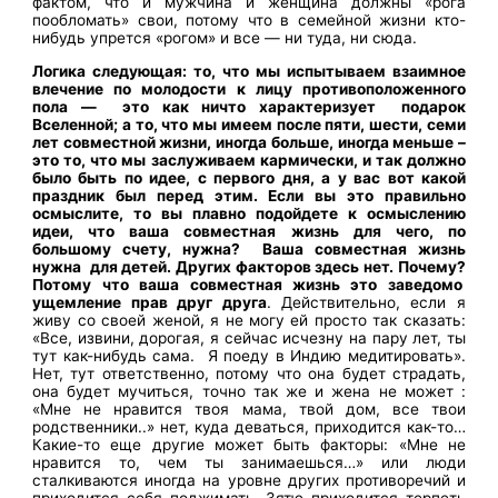
фактом, что и мужчина и женщина должны «рога
пообломать» свои, потому что в семейной жизни кто-
нибудь упрется «рогом» и все — ни туда, ни сюда.
Логика следующая: то, что мы испытываем взаимное
влечение по молодости к лицу противоположенного
пола — это как ничто характеризует подарок
Вселенной; а то, что мы имеем после пяти, шести, семи
лет совместной жизни, иногда больше, иногда меньше –
это то, что мы заслуживаем кармически, и так должно
было быть по идее, с первого дня, а у вас вот какой
праздник был перед этим. Если вы это правильно
осмыслите, то вы плавно подойдете к осмыслению
идеи, что ваша совместная жизнь для чего, по
большому счету, нужна? Ваша совместная жизнь
нужна для детей. Других факторов здесь нет. Почему?
Потому что ваша совместная жизнь это заведомо
ущемление прав друг друга
. Действительно, если я
живу со своей женой, я не могу ей просто так сказать:
«Все, извини, дорогая, я сейчас исчезну на пару лет, ты
тут как-нибудь сама. Я поеду в Индию медитировать».
Нет, тут ответственно, потому что она будет страдать,
она будет мучиться, точно так же и жена не может :
«Мне не нравится твоя мама, твой дом, все твои
родственники..» нет, куда деваться, приходится как-то…
Какие-то еще другие может быть факторы: «Мне не
нравится то, чем ты занимаешься…» или люди
сталкиваются иногда на уровне других противоречий и
приходится себя поджимать. Зятю приходится терпеть