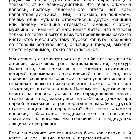
третьего, от их взаимодействия. Это очень сложные
вопросы, поэтому однозначного ответа нет, есть
непонятная динамика. Мы, например, не понимаем,
почему один мужчина стремиться к другой женщине
или почему женщина стремиться именно к этому
мужчине и именно от него имеет детей. Это вопросы
только на первый взгляд кажутся проявлением каких-то
инстинктов и если эту тему глубоко копнуть, особенно
со стороны родовой йоги, с позиции триады, выходит
что-то неуловимое, что-то сверхлогичное.
Мы имеем динамичную картину. Не бывает застывших
этносов, застывших рас, национальностей, культур.
Более того, как только есть элемент застывания,
который напоминает летаргический сон, а это, как
правило, реакция на слишком плохие условия жизни и
отчаянная попытка сохранить хоть что-то, то этот сон
также ведет к гибели этноса. Поэтому нет однозначного
ответа на вопрос: должна ли определенная нация,
страна или народ замкнуться на себе или должна при
первой возможности раствориться в какой-то другой
стране, нации или народности? Это очень сложные
вопросы, абсолютно неоднозначные и простыми
лозунгами, о которых мы говорили на предыдущих
лекциях, их не решить.
Если вы скажите что это должно быть как плавильный
котел и все нации должны перемешаться — это