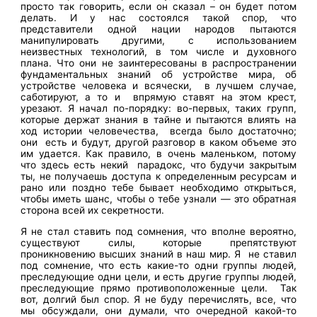
просто так говорить, если он сказал – он будет потом
делать. И у нас состоялся такой спор, что
представители одной нации народов пытаются
манипулировать другими, с использованием
неизвестных технологий, в том числе и духовного
плана. Что они не заинтересованы в распространении
фундаментальных знаний об устройстве мира, об
устройстве человека и всячески, в лучшем случае,
саботируют, а то и впрямую ставят на этом крест,
урезают. Я начал по-порядку: во-первых, таких групп,
которые держат знания в тайне и пытаются влиять на
ход истории человечества, всегда было достаточно;
они есть и будут, другой разговор в каком объеме это
им удается. Как правило, в очень маленьком, потому
что здесь есть некий парадокс, что будучи закрытым
ты, не получаешь доступа к определенным ресурсам и
рано или поздно тебе бывает необходимо открыться,
чтобы иметь шанс, чтобы о тебе узнали — это обратная
сторона всей их секретности.
Я не стал ставить под сомнения, что вполне вероятно,
существуют силы, которые препятствуют
проникновению высших знаний в наш мир. Я не ставил
под сомнение, что есть какие-то одни группы людей,
преследующие одни цели, и есть другие группы людей,
преследующие прямо противоположенные цели. Так
вот, долгий был спор. Я не буду перечислять, все, что
мы обсуждали, они думали, что очередной какой-то