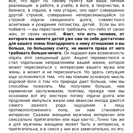
все, что идет по такому пункту как ваша личная
реализация в работе, в учебе, в йоге, в творчестве, в
бизнесе, в отдыхе, в чем угодно, оно идет совершенно
другой строкой, совершенно непересекающейся со
строкой отдачи священного долга, совместного
аскетизма и рождения потомства, детей. Если вы это
поймете — вы перестанете требовать что-либо от своих
жен, от своих мужей.
Факт, что есть человек, от
которого вы имеете детей уже сам по себе достаточен
для вашего очень благодарного к нему отношения и вы
больше, по большому счету, не имеете права от него
требовать больше ничего.
Он подарил вам возможность
отдать этот священный долг. Акцент переместился и
стал отдельным направлением вашей жизни, которое
может пересекаться с интересами вашего мужа или
жены, а может и не пересекаться. Но здесь ситуация
еще осложняется тем, что мы помним основную мысль
родовой йоги о том что природа дает больше, чем мы
способны пожелать. Мы получаем больше, чем
кармически заслуживаем, поэтому, прежде чем мы
осознаем вот эту жесткую логику отдачи долга или
продления импульса жизни нам авансом иногда даются
самого разного рода ощущения к лицу
противоположенного пола, он нам становится
интересен. Скажем женщине мужчина интересен или
сексуально притягателен или еще как-то…Точно так же
и для мужчины женщина может быть и интересна, и
притягательна, и в сексе у них все замечательно, но это,