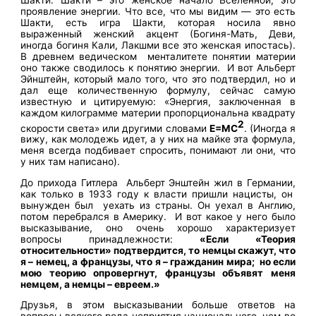
проявление энергии. Что все, что мы видим — это есть
Шакти, есть игра Шакти, которая носила явно
выраженный женский акцент (Богиня-Мать, Деви,
иногда богиня Кали, Лакшми все это женская ипостась).
В древнем ведическом менталитете понятии материи
оно также сводилось к понятию энергии. И вот Альберт
Эйнштейн, который мало того, что это подтвердил, но и
дал еще количественную формулу, сейчас самую
известную и цитируемую: «Энергия, заключенная в
каждом килограмме материи пропорциональна квадрату
2
скорости света» или другими словами
Е=МС
. (Иногда я
вижу, как молодежь идет, а у них на майке эта формула,
меня всегда подбивает спросить, понимают ли они, что
у них там написано).
До прихода Гитлера Альберт Энштейн жил в Германии,
как только в 1933 году к власти пришли нацисты, он
вынужден был уехать из страны. Он уехал в Англию,
потом перебрался в Америку. И вот какое у него было
высказывание, оно очень хорошо характеризует
вопросы принадлежности:
«Если «Теория
относительности» подтвердится, то немцы скажут, что
я – немец, а французы, что я – гражданин мира; но если
мою теорию опровергнут, французы объявят меня
немцем, а немцы – евреем.»
Друзья, в этом высказывании больше ответов на