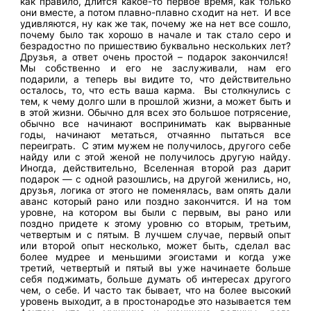
как правило, длится какое-то первое время, как только
они вместе, а потом плавно-плавно сходит на нет. И все
удивляются, ну как же так, почему же на нет все сошло,
почему было так хорошо в начале и так стало серо и
безрадостно по пришествию буквально нескольких лет?
Друзья, а ответ очень простой – подарок закончился!
Мы собственно и его не заслуживали, нам его
подарили, а теперь вы видите то, что действительно
осталось, то, что есть ваша карма. Вы столкнулись с
тем, к чему долго шли в прошлой жизни, а может быть и
в этой жизни. Обычно для всех это большое потрясение,
обычно все начинают воспринимать как вырванные
годы, начинают метаться, отчаянно пытаться все
переиграть. С этим мужем не получилось, другого себе
найду или с этой женой не получилось другую найду.
Иногда, действительно, Вселенная второй раз дарит
подарок — с одной разошлись, на другой женились, но,
друзья, логика от этого не поменялась, вам опять дали
аванс который рано или поздно закончится. И на том
уровне, на котором вы были с первым, вы рано или
поздно придете к этому уровню со вторым, третьим,
четвертым и с пятым. В лучшем случае, первый опыт
или второй опыт несколько, может быть, сделал вас
более мудрее и меньшими эгоистами и когда уже
третий, четвертый и пятый вы уже начинаете больше
себя поджимать, больше думать об интересах другого
чем, о себе. И часто так бывает, что на более высокий
уровень выходит, а в простонародье это называется тем