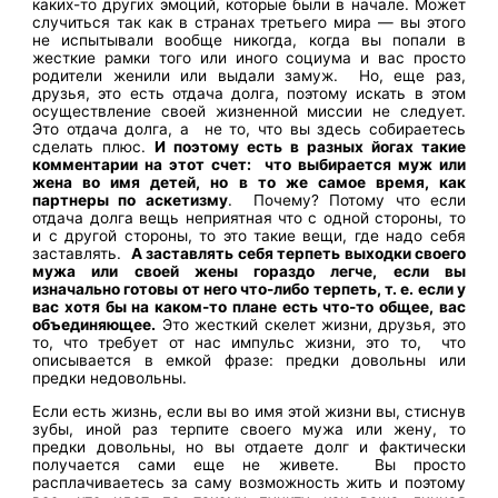
каких-то других эмоций, которые были в начале. Может
случиться так как в странах третьего мира — вы этого
не испытывали вообще никогда, когда вы попали в
жесткие рамки того или иного социума и вас просто
родители женили или выдали замуж. Но, еще раз,
друзья, это есть отдача долга, поэтому искать в этом
осуществление своей жизненной миссии не следует.
Это отдача долга, а не то, что вы здесь собираетесь
сделать плюс.
И поэтому есть в разных йогах такие
комментарии на этот счет: что выбирается муж или
жена во имя детей, но в то же самое время, как
партнеры по аскетизму
. Почему? Потому что если
отдача долга вещь неприятная что с одной стороны, то
и с другой стороны, то это такие вещи, где надо себя
заставлять.
А заставлять себя терпеть выходки своего
мужа или своей жены гораздо легче, если вы
изначально готовы от него что-либо терпеть, т. е. если у
вас хотя бы на каком-то плане есть что-то общее, вас
объединяющее.
Это жесткий скелет жизни, друзья, это
то, что требует от нас импульс жизни, это то, что
описывается в емкой фразе: предки довольны или
предки недовольны.
Если есть жизнь, если вы во имя этой жизни вы, стиснув
зубы, иной раз терпите своего мужа или жену, то
предки довольны, но вы отдаете долг и фактически
получается сами еще не живете. Вы просто
расплачиваетесь за саму возможность жить и поэтому