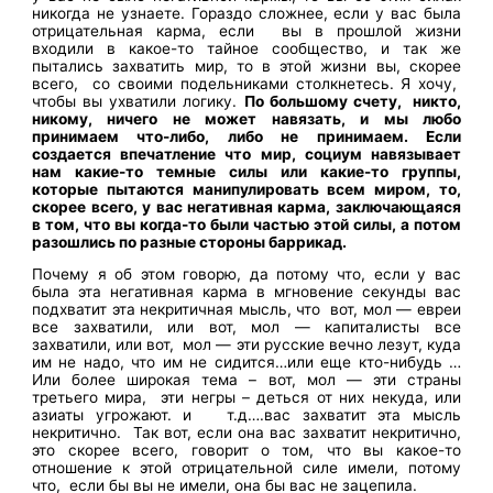
никогда не узнаете. Гораздо сложнее, если у вас была
отрицательная карма, если вы в прошлой жизни
входили в какое-то тайное сообщество, и так же
пытались захватить мир, то в этой жизни вы, скорее
всего, со своими подельниками столкнетесь. Я хочу,
чтобы вы ухватили логику.
По большому счету, никто,
никому, ничего не может навязать, и мы любо
принимаем что-либо, либо не принимаем. Если
создается впечатление что мир, социум навязывает
нам какие-то темные силы или какие-то группы,
которые пытаются манипулировать всем миром, то,
скорее всего, у вас негативная карма, заключающаяся
в том, что вы когда-то были частью этой силы, а потом
разошлись по разные стороны баррикад.
Почему я об этом говорю, да потому что, если у вас
была эта негативная карма в мгновение секунды вас
подхватит эта некритичная мысль, что вот, мол — евреи
все захватили, или вот, мол — капиталисты все
захватили, или вот, мол — эти русские вечно лезут, куда
им не надо, что им не сидится…или еще кто-нибудь …
Или более широкая тема – вот, мол — эти страны
третьего мира, эти негры – деться от них некуда, или
азиаты угрожают. и т.д….вас захватит эта мысль
некритично. Так вот, если она вас захватит некритично,
это скорее всего, говорит о том, что вы какое-то
отношение к этой отрицательной силе имели, потому
что, если бы вы не имели, она бы вас не зацепила.