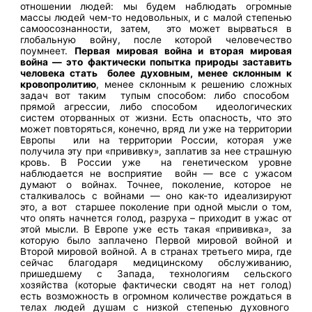
отношении людей: мы будем наблюдать огромные
массы людей чем-то недовольных, и с малой степенью
самоосознанности, затем, это может вырваться в
глобальную войну, после которой человечество
поумнеет.
Первая мировая война и вторая мировая
война — это фактически попытка природы заставить
человека стать более духовным, менее склонным к
кровопролитию
, менее склонным к решению сложных
задач вот таким тупым способом: либо способом
прямой агрессии, либо способом идеологических
систем оторванных от жизни. Есть опасность, что это
может повторяться, конечно, вряд ли уже на территории
Европы или на территории России, которая уже
получила эту при «прививку», заплатив за нее страшную
кровь. В России уже на генетическом уровне
наблюдается не восприятие войн — все с ужасом
думают о войнах. Точнее, поколение, которое не
сталкивалось с войнами — оно как-то идеализируют
это, а вот старшее поколение при одной мысли о том,
что опять начнется голод, разруха – приходит в ужас от
этой мысли. В Европе уже есть такая «прививка», за
которую было заплачено Первой мировой войной и
Второй мировой войной. А в странах третьего мира, где
сейчас благодаря медицинскому обслуживанию,
пришедшему с Запада, технологиям сельского
хозяйства (которые фактически сводят на нет голод)
есть возможность в огромном количестве рождаться в
телах людей душам с низкой степенью духовного