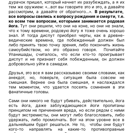
дурачок пришел, который начнет их разубеждать, а я их
тем же оружием: «…вот вы говорите это и это, а давайте
рассмотрим, а давайте от обратного…».
В результате,
все вопросы свелись к вопросу рождения и смерти, т.е.
ко всем тем вопросам, которыми занимается родовая
йога.
Тут они решили, что они на коне, но они не знали,
что к тому времени, родовую йогу я тоже очень хорошо
знал. И тогда диспут приобрел черты, как в древне-
ведические времена, где побежденный должен был
либо принять твою точку зрения, либо покончить жизнь
самоубийством, но это образно говоря. Почитайте
Упанишады, считалось, что если кто-то проигрывает
диспут и не признает себя побежденным, он должен
добровольно уйти в самадхи.
Друзья, это все я вам рассказываю своими словами, как
анекдот, но, поверьте, ситуация была совсем не
смешная. Вернее она была смешная, я наслаждался
тем моментом, что удается посеять сомнения в эти
фанатичные головы.
Сами они никого не будут убивать, действительно, йога
есть йога, даже заблуждающиеся йоги пропитаны
принципом не причинения вреда, но если рядом с ними
будут экстремисты, они могут либо благословить, либо
удержать, либо промолчать. Вот на этом уровне все в
дальнейшем будет решаться. Не то, чтобы они будут
кого-то направлять на какие-то противоправные