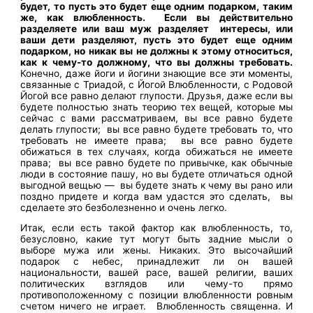
будет, то пусть это будет еще одним подарком, таким
же, как влюбленность. Если вы действительно
разделяете или ваш муж разделяет интересы, или
ваши дети разделяют, пусть это будет еще одним
подарком, но никак вы не должны к этому относиться,
как к чему-то должному, что вы должны требовать.
Конечно, даже йоги и йогини знающие все эти моменты,
связанные с Триадой, с Йогой Влюбленности, с Родовой
Йогой все равно делают глупости. Друзья, даже если вы
будете полностью знать теорию тех вещей, которые мы
сейчас с вами рассматриваем, вы все равно будете
делать глупости; вы все равно будете требовать то, что
требовать не имеете права; вы все равно будете
обижаться в тех случаях, когда обижаться не имеете
права; вы все равно будете по привычке, как обычные
люди в состояние пашу, но вы будете отличаться одной
выгодной вещью — вы будете знать к чему вы рано или
поздно придете и когда вам удастся это сделать, вы
сделаете это безболезненно и очень легко.
Итак, если есть такой фактор как влюбленность, то,
безусловно, какие тут могут быть задние мысли о
выборе мужа или жены. Никаких. Это высочайший
подарок с небес, принадлежит ли он вашей
национальности, вашей расе, вашей религии, ваших
политических взглядов или чему-то прямо
противоположенному с позиции влюбленности ровным
счетом ничего не играет. Влюбленность священна. И