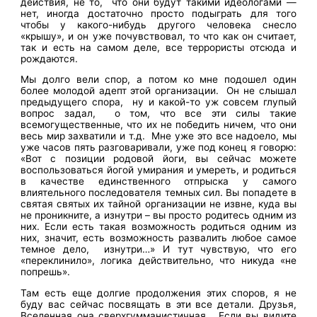
действия, не то, что они будут такими идеологами —
нет, иногда достаточно просто подыграть для того
чтобы у какого-нибудь другого человека снесло
«крышу», и он уже почувствовал, то что как он считает,
так и есть на самом деле, все террористы отсюда и
рождаются.
Мы долго вели спор, а потом ко мне подошел один
более молодой адепт этой организации. Он не слышал
предыдущего спора, ну и какой-то уж совсем глупый
вопрос задал, о том, что все эти силы такие
всемогущественные, что их не победить ничем, что они
весь мир захватили и т.д. Мне уже это все надоело, мы
уже часов пять разговаривали, уже под конец я говорю:
«Вот с позиции родовой йоги, вы сейчас можете
воспользоваться йогой умирания и умереть, и родиться
в качестве единственного отпрыска у самого
влиятельного последователя темных сил. Вы попадете в
святая святых их тайной организации не извне, куда вы
не проникните, а изнутри – вы просто родитесь одним из
них. Если есть такая возможность родиться одним из
них, значит, есть возможность развалить любое самое
темное дело, изнутри…» И тут чувствую, что его
«переклинило», логика действительно, что никуда «не
попрешь».
Там есть еще долгие продолжения этих споров, я не
буду вас сейчас посвящать в эти все детали. Друзья,
Вселенная она сверхгумманистичная. Если вы видите