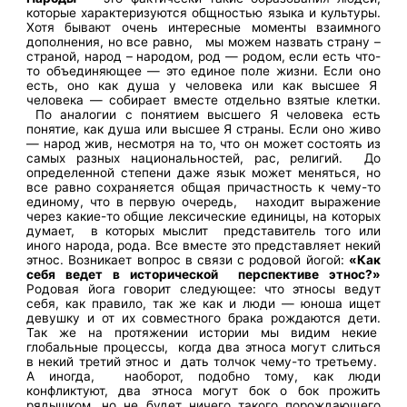
которые характеризуются общностью языка и культуры.
Хотя бывают очень интересные моменты взаимного
дополнения, но все равно, мы можем назвать страну –
страной, народ – народом, род — родом, если есть что-
то объединяющее — это единое поле жизни. Если оно
есть, оно как душа у человека или как высшее Я
человека — собирает вместе отдельно взятые клетки.
По аналогии с понятием высшего Я человека есть
понятие, как душа или высшее Я страны. Если оно живо
— народ жив, несмотря на то, что он может состоять из
самых разных национальностей, рас, религий. До
определенной степени даже язык может меняться, но
все равно сохраняется общая причастность к чему-то
единому, что в первую очередь, находит выражение
через какие-то общие лексические единицы, на которых
думает, в которых мыслит представитель того или
иного народа, рода. Все вместе это представляет некий
этнос. Возникает вопрос в связи с родовой йогой:
«Как
себя ведет в исторической перспективе этнос?»
Родовая йога говорит следующее: что этносы ведут
себя, как правило, так же как и люди — юноша ищет
девушку и от их совместного брака рождаются дети.
Так же на протяжении истории мы видим некие
глобальные процессы, когда два этноса могут слиться
в некий третий этнос и дать толчок чему-то третьему.
А иногда, наоборот, подобно тому, как люди
конфликтуют, два этноса могут бок о бок прожить
рядышком, но не будет ничего такого порождающего