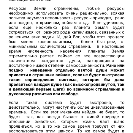
Ресурсы Земли ограничены, любые ресурсы
необходимо использовать очень рационально, всякая
попытка неумело использовать ресурсы приводит, рано
или поздно, к кризисам, войнам и т.д. Я не удивлюсь,
если еще несколько раз планета Земля будет
сотрясаться от разного рода катаклизмов, связанных с
решением этих задач. И, дай Бог, чтобы этот процесс
был менее кровопролитным, более быстрым, с
минимальным количеством страданий. В настоящее
время численность населения планеты Земля
стремительно растет, сейчас со все возрастающим
количеством рождаются души, находящиеся на
достаточно низкой степени самоосознанности.
Рано или
поздно неведение отдельно взятой души может
привести к страшным войнам, если не будет выстроена
такая справедливая система, которая бы дала
проявиться каждой душе (как высокопродвинутой, так
и делающей первые шаги) во взаимном стремлении к
духовному развитию или свободе.
Если такая система будет выстроена, то
действительно, могут наступить более цивилизованные
времена. Если же этот механизм найден не будет, то
будет так, как всегда бывает в живой природе в
отношении животных, которым жизнь дает шанс
проявиться, но в то же самое время требует от них
воспользоваться этим шансом. То же самое будет в