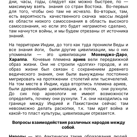
дни, часы, годы, следует как можно быстрее, по —
максимуму взять знания со стран Востока. Во-первых
для того, чтобы оно там не исчезло. Во-вторых, там,
есть вероятность качественного скачка массы людей
из области низкого самосознания в область высокого
самосознания, но если это будет неграмотно сделано,
там начнутся войны, и мы будем отрезаны от источника
знаний.
На территории Индии, до того как туда проникли Веды и
все знания йоги, были другие цивилизации, мы о них
упоминали — это цивилизации
Мохенджо-Даро
,
Хараппа
. Кочевые племена
ариев
вели передвижной
образ жизни. Они не строили «долгих» городов, и их
образ жизни был связан с сохранением древнего
ведического знания, они были вынуждены постоянно
мигрировать на протяжении столетий или тысячелетий.
На том месте в Индии, куда вторглись племена ариев,
были древнейшие цивилизации, а потом, они рухнули.
До сих пор археологи не имеют возможности
определить, почему они рухнули. Т.к. они находились на
границе между Индией и Пакистаном сейчас там
невозможно делать раскопки, т.к. там идет война и
какой-то пласт культуры, цивилизации отрезается.
Вопросы взаимодействия различных народов между
собой
.
Народы
— это фактически такие образования людей,