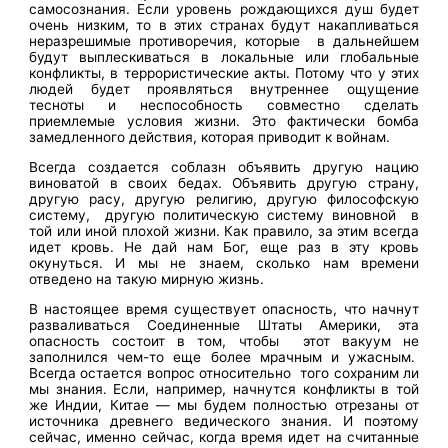
самосознания. Если уровень рождающихся душ будет
очень низким, то в этих странах будут накапливаться
неразрешимые противоречия, которые в дальнейшем
будут выплескиваться в локальные или глобальные
конфликты, в террористические акты. Потому что у этих
людей будет проявляться внутреннее ощущение
тесноты и неспособность совместно сделать
приемлемые условия жизни. Это фактически бомба
замедленного действия, которая приводит к войнам.
Всегда создается соблазн объявить другую нацию
виноватой в своих бедах. Объявить другую страну,
другую расу, другую религию, другую философскую
систему, другую политическую систему виновной в
той или иной плохой жизни. Как правило, за этим всегда
идет кровь. Не дай нам Бог, еще раз в эту кровь
окунуться. И мы не знаем, сколько нам времени
отведено на такую мирную жизнь.
В настоящее время существует опасность, что начнут
разваливаться Соединенные Штаты Америки, эта
опасность состоит в том, чтобы этот вакуум не
заполнился чем-то еще более мрачным и ужасным.
Всегда остается вопрос относительно того сохраним ли
мы знания. Если, например, начнутся конфликты в той
же Индии, Китае — мы будем полностью отрезаны от
источника древнего ведического знания. И поэтому
сейчас, именно сейчас, когда время идет на считанные