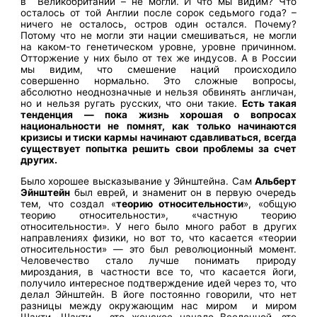
в Великобритании – не могли. И что мы видим? Что
осталось от той Англии после сорок седьмого года? –
ничего не осталось, остров один остался. Почему?
Потому что не могли эти нации смешиваться, не могли
на каком-то генетическом уровне, уровне причинном.
Отторжение у них было от тех же индусов. А в России
мы видим, что смешение наций происходило
совершенно нормально. Это сложные вопросы,
абсолютно неоднозначные и нельзя обвинять англичан,
но и нельзя ругать русских, что они такие.
Есть такая
тенденция — пока жизнь хорошая о вопросах
национальности не помнят, как только начинаются
кризисы и тиски кармы начинают сдавливаться, всегда
существует попытка решить свои проблемы за счет
других.
Было хорошее высказывание у Эйнштейна. Сам
Альберт
Эйнштейн
был еврей, и знаменит он в первую очередь
тем, что создал «
теорию относительности
», «общую
теорию относительности», «частную теорию
относительности». У него было много работ в других
направлениях физики, но вот то, что касается «теории
относительности» — это был революционный момент.
Человечество стало лучше понимать природу
мироздания, в частности все то, что касается йоги,
получило интересное подтверждение идей через то, что
делал Эйнштейн. В йоге постоянно говорили, что нет
разницы между окружающим нас миром и миром
Шакти. Шакти – это женское начало Вселенной, это