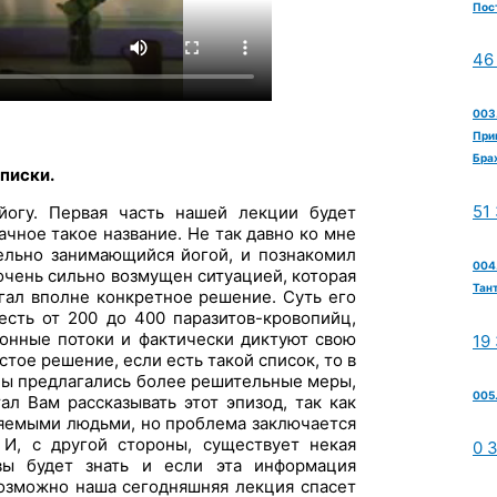
Пос
46
003
При
Бра
писки.
51
огу. Первая часть нашей лекции будет
чное такое название. Не так давно ко мне
ельно занимающийся йогой, и познакомил
004.
очень сильно возмущен ситуацией, которая
Тан
гал вполне конкретное решение. Суть его
 есть от 200 до 400 паразитов-кровопийц,
ионные потоки и фактически диктуют свою
19
тое решение, если есть такой список, то в
оны предлагались более решительные меры,
005
ал Вам рассказывать этот эпизод, так как
еняемыми людьми, но проблема заключается
 И, с другой стороны, существует некая
0 
вы будет знать и если эта информация
возможно наша сегодняшняя лекция спасет