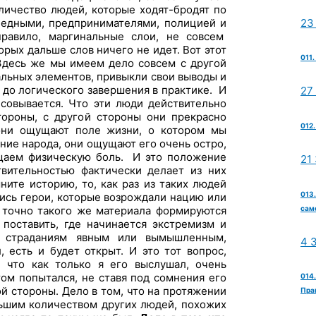
личество людей, которые ходят-бродят по
23
бедными, предпринимателями, полицией и
равило, маргинальные слои, не совсем
рых дальше слов ничего не идет. Вот этот
011
 Здесь же мы имеем дело совсем с другой
альных элементов, привыкли свои выводы и
 до логического завершения в практике. И
27
исовывается. Что эти люди действительно
ороны, с другой стороны они прекрасно
012.
 они ощущают поле жизни, о котором мы
ание народа, они ощущают его очень остро,
ущаем физическую боль. И это положение
21
вительностью фактически делает из них
ните историю, то, как раз из таких людей
013.
ись герои, которые возрождали нацию или
сам
з точно такого же материала формируются
 поставить, где начинается экстремизм и
к страданиям явным или вымышленным,
4 
, есть и будет открыт. И это тот вопрос,
, что как только я его выслушал, очень
том попытался, не ставя под сомнения его
014
ой стороны. Дело в том, что на протяжении
Пра
ольшим количеством других людей, похожих