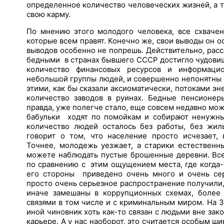
определенное количество человеческих жизней, а т
свою карму.
По мнению этого молодого человека, все схвачен
которые всем правят. Конечно же, свои выводы он о
выводов особенно не попрешь. Действительно, ра
бедными в странах бывшего СССР достигло чудови
количество финансовых ресурсов и информацио
небольшой группы людей, и совершенно непонятны 
этими, как бы сказали аксиоматически, потоками эн
количество заводов в руинах. Бедные пенсионер
правда, уже полегче стало, еще совсем недавно мо
бабульки ходят по помойкам и собирают ненужн
количество людей осталось без работы, без жиль
говорит о том, что население просто исчезает,
Точнее, молодежь уезжает, а старики естествен
можете наблюдать пустые брошенные деревни. Все
по сравнению с этим ощущением места, где когда-
его стороны приведено очень много и очень сер
просто очень серьезное распространение получили
иначе замешаны в коррупционных схемах, более 
связями в том числе и с криминальным миром. На З
иной чиновник хоть как-то связан с людьми вне зак
карьере. А у нас наоборот, это считается особым ш