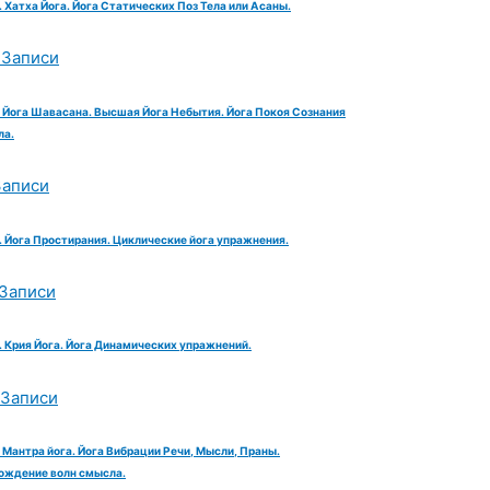
 Хатха Йога. Йога Статических Поз Тела или Асаны.
 Записи
. Йога Шавасана. Высшая Йога Небытия. Йога Покоя Сознания
ла.
Записи
. Йога Простирания. Циклические йога упражнения.
 Записи
. Крия Йога. Йога Динамических упражнений.
 Записи
 Мантра йога. Йога Вибрации Речи, Мысли, Праны.
ождение волн смысла.