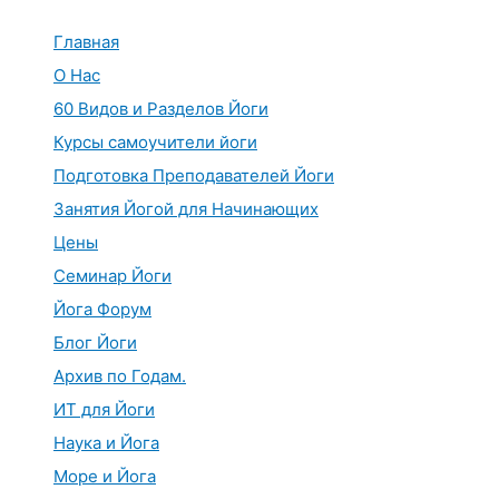
Перейти
к
Главная
содержимому
О Нас
60 Видов и Разделов Йоги
Курсы самоучители йоги
Подготовка Преподавателей Йоги
Занятия Йогой для Начинающих
Цены
Семинар Йоги
Йога Форум
Блог Йоги
Архив по Годам.
ИТ для Йоги
Наука и Йога
Море и Йога