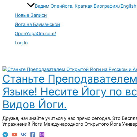
Вадим Опенйога. Краткая Биография.(English
Новые Записи
Йога на Бауманской
OpenYogaOm.com/
Log In
Поиск
Станьте Преподавателем
Языке! Несите Йогу по в
Видов Йоги.
Друзья, начинайте учиться у нас прямо сегодня. Это Бесп
Упражнений Йоги Международного Открытого Йога Универ