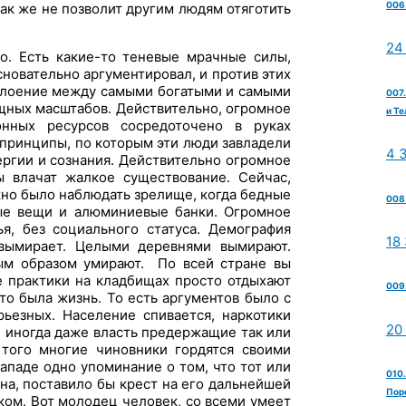
006.
ак же не позволит другим людям отяготить
24
о. Есть какие-то теневые мрачные силы,
сновательно аргументировал, и против этих
сслоение между самыми богатыми и самыми
007
щных масштабов. Действительно, огромное
и Те
нных ресурсов сосредоточено в руках
принципы, по которым эти люди завладели
4 
ергии и сознания. Действительно огромное
ы влачат жалкое существование. Сейчас,
жно было наблюдать зрелище, когда бедные
008
ые вещи и алюминиевые банки. Огромное
я, без социального статуса. Демография
18
 вымирает. Целыми деревнями вымирают.
ным образом умирают. По всей стране вы
 практики на кладбищах просто отдыхают
009
то была жизнь. То есть аргументов было с
ьезных. Население спивается, наркотики
20
, иногда даже власть предержащие так или
того многие чиновники гордятся своими
ападе одно упоминание о том, что тот или
010.
она, поставило бы крест на его дальнейшей
Пор
иком. Вот молодец человек, со всеми умеет