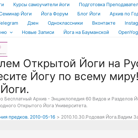
ги
Курсы самоучители йоги
Подготовка Преподавате
Семинар Йоги
Йога Форум
Блог Йоги
Архив по Го
Telegram
Дзен
Одноклассники
Вконтакте
Insta
еню
Новые Записи
Йога на Бауманской
OpenYog
лем Открытой Йоги на Ру
есите Йогу по всему миру
 Йоги.
Это Бесплатный Архив - Энциклопедия 60 Видов и Разделов 
дного Открытого Йога Университета.
ния предков. 2010-05-16
2010.10.30.Родовая Йога.Вадим З