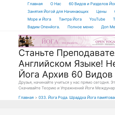
Перейти
Главная
О Нас
60 Видов и Разделов Йо
к
Занятия Йогой для Начинающих
Цены
содержимому
Море и Йога
Тантра Йога
YouTube
Вадим Опенйога.
Полное меню
Доп М
Станьте Преподавате
Английском Языке! Н
Йога Архив 60 Видов
Друзья, начинайте учиться у нас прямо сегодня. 
Скачивайте Теорию и Упражнений Йоги Междунаро
Главная
033. Йога Рода. Шраддха Йога памятова