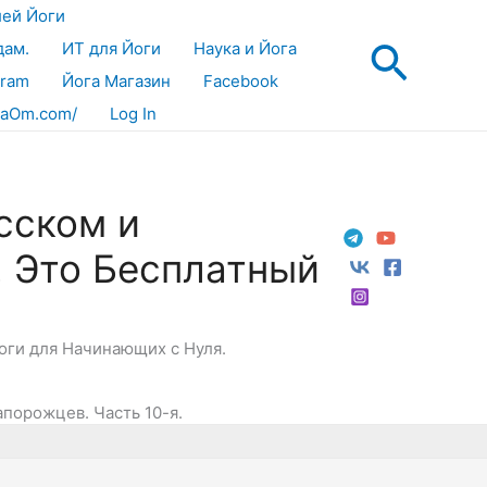
лей Йоги
Поис
дам.
ИТ для Йоги
Наука и Йога
gram
Йога Магазин
Facebook
aOm.com/
Log In
сском и
! Это Бесплатный
Йоги для Начинающих с Нуля.
апорожцев. Часть 10-я.