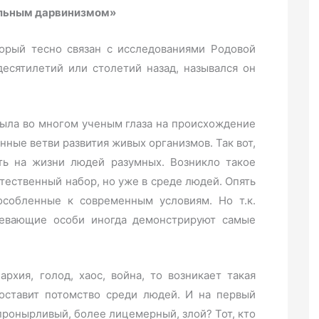
альным дарвинизмом»
торый тесно связан с исследованиями Родовой
десятилетий или столетий назад, назывался он
крыла во многом ученым глаза на происхождение
ные ветви развития живых организмов. Так вот,
ть на жизни людей разумных. Возникло такое
стественный набор, но уже в среде людей. Опять
собленные к современным условиям. Но т.к.
певающие особи иногда демонстрируют самые
архия, голод, хаос, война, то возникает такая
оставит потомство среди людей. И на первый
пронырливый, более лицемерный, злой? Тот, кто