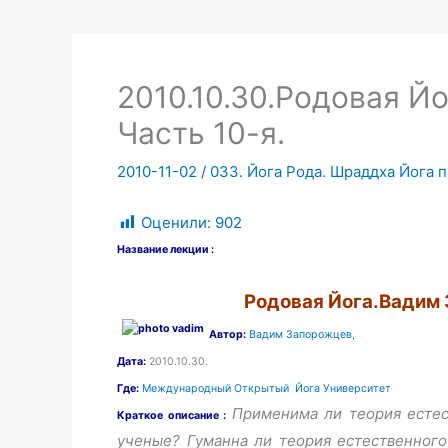
2010.10.30.Родовая Й
Часть 10-я.
2010-11-02
/
033. Йога Рода. Шраддха Йога 
Оценили:
902
Название лекции :
Родовая Йога.Вадим 
Автор:
Вадим Запорожцев,
Дата:
2010.10.30.
Где:
Международный Открытый Йога Университет
Применима ли теория естес
Краткое описание :
ученые? Гуманна ли теория естественног