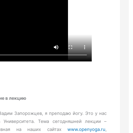
ие в лекцию
Вадим Запорожцев, я преподаю йогу. Это у нас
 Университета. Тема сегодняшней лекции –
хивная на наших сайтах
www.openyoga.ru
,