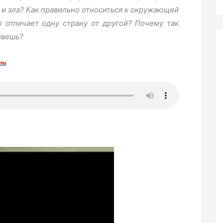
 и зла? Как правильно относиться к окружающей
 отличает одну страну от другой? Почему так
ивешь?
ru