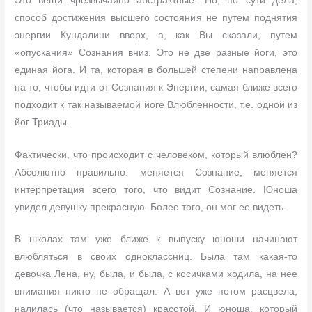
Это вещи чрезвычайно абстрактные. Но, по сути дела,
способ достижения высшего состояния не путем поднятия
энергии Кундалини вверх, а, как Вы сказали, путем
«опускания» Сознания вниз. Это не две разные йоги, это
единая йога. И та, которая в большей степени направлена
на то, чтобы идти от Сознания к Энергии, самая ближе всего
подходит к так называемой йоге Влюбленности, т.е. одной из
йог Триады.
Фактически, что происходит с человеком, который влюблен?
Абсолютно правильно: меняется Сознание, меняется
интерпретация всего того, что видит Сознание. Юноша
увидел девушку прекрасную. Более того, он мог ее видеть.
В школах там уже ближе к выпуску юноши начинают
влюбляться в своих одноклассниц. Была там какая-то
девочка Лена, ну, была, и была, с косичками ходила, на нее
внимания никто не обращал. А вот уже потом расцвела,
налилась (что называется) красотой. И юноша, который