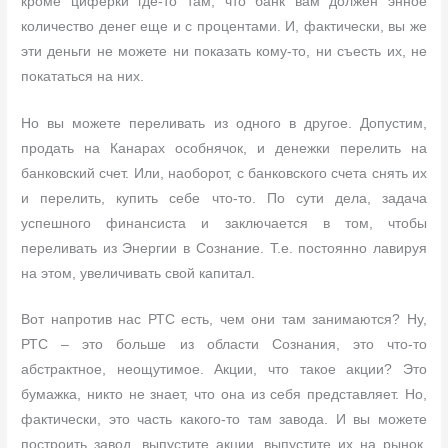
кроме циферки где-то там, что банк вам должен энное
количество денег еще и с процентами. И, фактически, вы же
эти деньги не можете ни показать кому-то, ни съесть их, не
покататься на них.
Но вы можете переливать из одного в другое. Допустим,
продать на Канарах особнячок, и денежки перелить на
банковский счет. Или, наоборот, с банковского счета снять их
и перелить, купить себе что-то. По сути дела, задача
успешного финансиста и заключается в том, чтобы
переливать из Энергии в Сознание. Т.е. постоянно лавируя
на этом, увеличивать свой капитал.
Вот напротив нас РТС есть, чем они там занимаются? Ну,
РТС – это больше из области Сознания, это что-то
абстрактное, неощутимое. Акции, что такое акции? Это
бумажка, никто не знает, что она из себя представляет. Но,
фактически, это часть какого-то там завода. И вы можете
построить завод, выпустите акции, выпустите их на рынок.