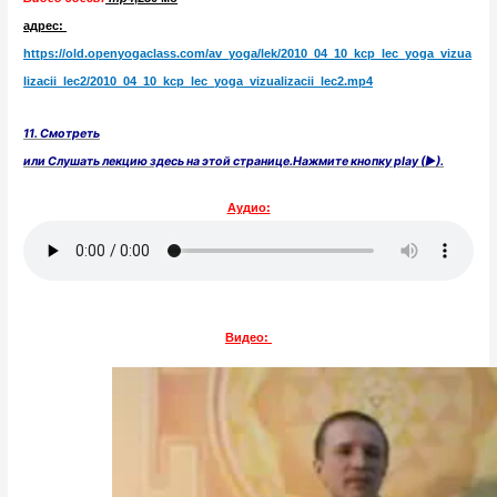
адрес:
https://old.openyogaclass.com/av_yoga/lek/2010_04_10_kcp_lec_yoga_vizua
lizacii_lec2/2010_04_10_kcp_lec_yoga_vizualizacii_lec2.mp4
11. Смотреть
или Слушать лекцию здесь на этой странице.Нажмите кнопку play (►).
Аудио:
Видео: