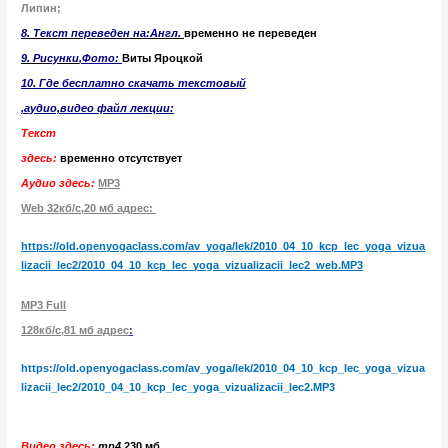
Липин;
8. Текст переведен на:Англ.
временно не переведен
9. Рисунк
и
,Фото:
Виты Яроцкой
10. Где бесплатно скачать текстовый
,аудио,видео файл лекции:
Текст
здесь:
временно отсутствует
Аудио здесь:
MP3
Web 32кб/с,20 мб адрес:
https://old.openyogaclass.com/av_yoga/lek/2010_04_10_kcp_lec_yoga_vizua
lizacii_lec2/2010_04_10_kcp_lec_yoga_vizualizacii_lec2_web.MP3
MP3
Full
128кб/с,81
мб
адрес
:
https://old.openyogaclass.com/av_yoga/lek/2010_04_10_kcp_lec_yoga_vizua
lizacii_lec2/2010_04_10_kcp_lec_yoga_vizualizacii_lec2.MP3
Видео здесь:
mp4
,230 мб