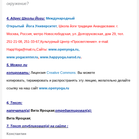
окружение?
4.
Адрес Школы Йоги:
Международный
Открытый Йога Университет
, Школа йоги традиции Анандасвами. г.
Москва, Россия, метро Новослободская, ул. Долгоруковская, дом 29, тел.
251-21-08, 251-33-67,Культурный Центр «Просветление». e-mail:
HappYoga@mail.ru,Сайты:
www.openyoga.ru,
www.yogacenter.ru
,
www.happyoga.narod.ru
.
5. Можно ли
копировать:
Лицензия
Creative Commons.
Вы можете
копировать, тиражировать и распространять эту лекцию, желательно делайте
ссылку на наш сайт
www.openyoga.ru
6.
Т
екст:
напечатал(а)
Вита Яроцкая
;
отредактировал(а):
Вита Яроцкая
;
7. Текст
опубликовал
(а)
на сайте
:
Константин