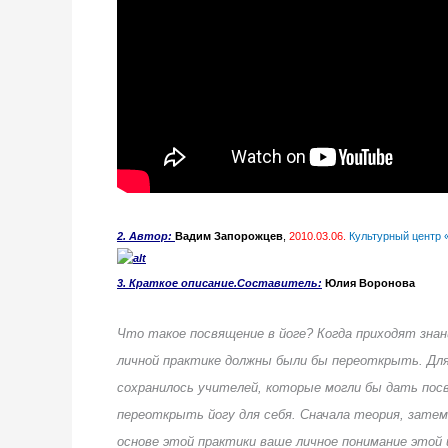
2. Автор
:
Вадим Запорожцев
,
2010.03.06.
Культурный центр 
3. Краткое описание.Составитель:
Юлия Воронова
Что такое посвящение в йоге? Когда приходят знан
личной практике должны были бы переоткрыть. Для
сохранилось учителей, которые могли бы дать пос
переоткрыть йогу для себя. Сначала теория, затем,
основе этой практики ваше личное понимание этой й