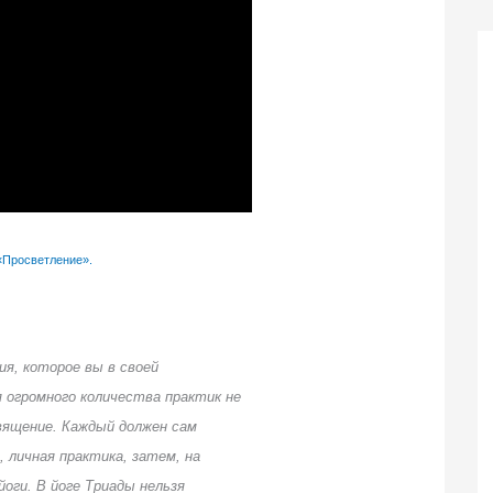
«Просветление».
ия, которое вы в своей
 огромного количества практик не
вящение. Каждый должен сам
 личная практика, затем, на
оги. В йоге Триады нельзя