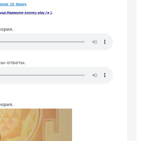
nosti
_13_theory
це.Нажмите кнопку play (►).
еория.
сы-ответы.
еория.