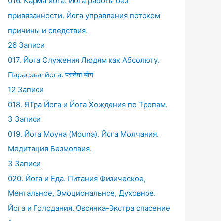
016. Карма йога. Йога работы без
привязанности. Йога управления потоком
причины и следствия.
26 Записи
017. Йога Служения Людям как Абсолюту.
Парасэва-йога. परसेवा योग
12 Записи
018. ЯТра Йога и Йога Хождения по Тропам.
3 Записи
019. Йога Моуна (Mouna). Йога Молчания.
Медитация Безмолвия.
3 Записи
020. Йога и Еда. Питания Физическое,
Ментальное, Эмоциональное, Духовное.
Йога и Голодания. Овсянка-Экстра спасение