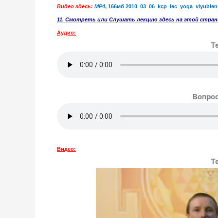
Видео здесь:
MP4
, 166мб 2010_03_06_kcp_lec_
yoga
_vlyublen
11. Смотреть или Слушать лекцию здесь на этой страни
Аудио:
Т
Вопро
Видео:
Т