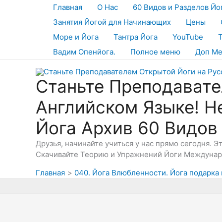
Перейти
Главная
О Нас
60 Видов и Разделов Йо
к
Занятия Йогой для Начинающих
Цены
содержимому
Море и Йога
Тантра Йога
YouTube
Вадим Опенйога.
Полное меню
Доп М
Станьте Преподавате
Английском Языке! Н
Йога Архив 60 Видов
Друзья, начинайте учиться у нас прямо сегодня. 
Скачивайте Теорию и Упражнений Йоги Междунаро
Главная
040. Йога Влюбленности. Йога подарка