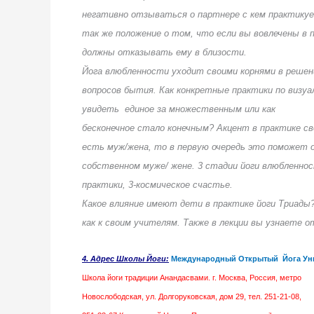
негативно отзываться о партнере с кем практикуе
так же положение о том, что если вы вовлечены в п
должны отказывать ему в близости.
Йога влюбленности уходит своими корнями в реше
вопросов бытия. Как конкретные практики по визу
увидеть
единое за множественным или как
бесконечное стало конечным? Акцент в практике св
есть муж/жена, то в первую очередь это поможет
собственном муже/ жене. 3 стадии йоги влюбленност
практики, 3-космическое счастье.
Какое влияние имеют дети в практике йоги Триад
как к своим учителям. Также в лекции вы узнаете 
4.
Адрес Школы Йоги:
Международный Открытый Йога Ун
Школа йоги традиции Анандасвами. г. Москва, Россия, метро
Новослободская, ул. Долгоруковская, дом 29, тел. 251-21-08,