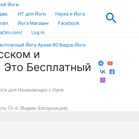
лей Йоги
Поис
дам.
ИТ для Йоги
Наука и Йога
gram
Йога Магазин
Facebook
aOm.com/
Log In
сском и
! Это Бесплатный
Йоги для Начинающих с Нуля.
сть 13-я. (Вадим Запорожцев).