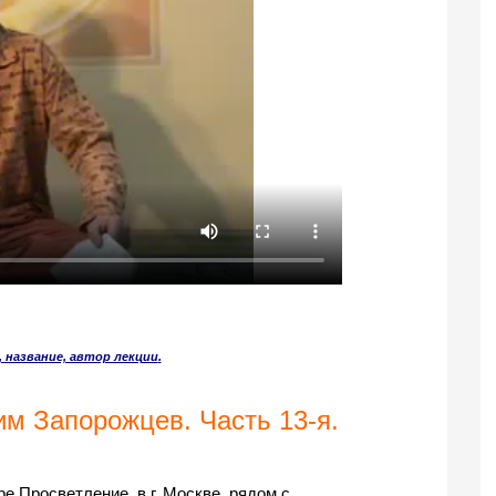
, название, автор лекции
.
м Запорожцев. Часть 13-я.
 Просветление, в г. Москве, рядом с