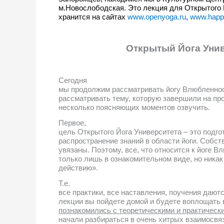
м.Новослободская. Это лекция для Открытого 
хранится на сайтах
www.openyoga.ru
,
www.happy
Открытый Йога Унив
Сегодня
мы продолжим рассматривать йогу Влюбленно
рассматривать тему, которую завершили на пр
несколько поясняющих моментов озвучить.
Первое,
цель Открытого Йога Университета – это подго
распространение знаний в области йоги. Собст
увязаны. Поэтому, все, что относится к йоге В
только лишь в ознакомительном виде, но никак
действию».
Т.е.
все практики, все наставления, поучения даютс
лекции вы пойдете домой и будете воплощать в
познакомились с теоретическими и практическ
начали разбираться в очень хитрых взаимосвяз