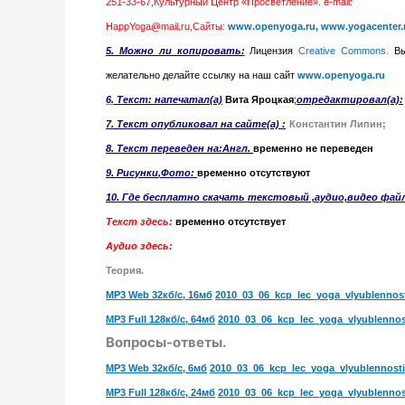
251-33-67,Культурный Центр «Просветление». e-mail:
HappYoga@mail.ru,Сайты:
www.openyoga.ru,
www.yogacenter.
5. Можно ли копировать:
Лицензия
Creative Commons.
Вы
желательно делайте ссылку на наш сайт
www.openyoga.ru
6.
Т
екст: напечатал(а)
Вита Яроцкая
;
отредактировал(а):
7. Текст
опубликовал на сайте(а)
:
Константин Липин;
8. Текст переведен на:Англ.
временно не переведен
9. Рисунк
и
,Фото:
временно отсутствуют
10. Где бесплатно скачать текстовый ,аудио,видео фай
Текст здесь:
временно отсутствует
Аудио здесь:
Теория.
MP3
Web 32кб/с,
16мб
2010_03_06_kcp_lec_
yoga
_vlyublennos
MP3 Full 128кб/с, 64мб
2010_03_06_kcp_lec_
yoga
_vlyublennos
Вопросы-ответы.
MP3
Web 32кб/с,
6мб
2010_03_06_kcp_lec_
yoga
_vlyublennost
MP3 Full 128кб/с, 24мб
2010_03_06_kcp_lec_
yoga
_vlyublennos