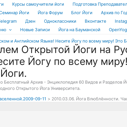
ги
Курсы самоучители йоги
Подготовка Преподавате
Семинар Йоги
Йога Форум
Блог Йоги
Архив по Го
Telegram
Дзен
Одноклассники
Вконтакте
Insta
еню
Новые Записи
Йога на Бауманской
OpenYog
лем Открытой Йоги на Ру
есите Йогу по всему миру
 Йоги.
Это Бесплатный Архив - Энциклопедия 60 Видов и Разделов 
дного Открытого Йога Университета.
 вселенной.2009-09-11
2010.03.06. Йога Влюблённости. Ча