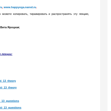
ru
,
www.happyoga.narod.ru
.
 можете копировать, тиражировать и распространять эту лекцию,
Вита Яроцкая
;
л лекции:
ti_13_theory
ti
_13_theory
i_13_questions
ti
_13_questions