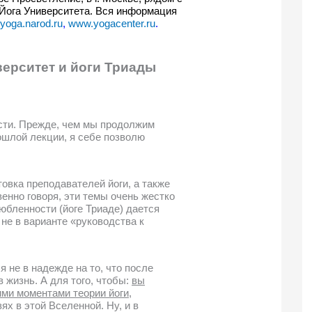
Йога Университета. Вся информация
oga.narod.ru
,
www.yogacenter.ru
.
ерситет и йоги Триады
сти. Прежде, чем мы продолжим
ошлой лекции, я себе позволю
товка преподавателей йоги, а также
венно говоря, эти темы очень жестко
любленности (йоге Триаде) дается
 не в варианте «руководства к
я не в надежде на то, что после
 жизнь. А для того, чтобы:
вы
ими моментами теории йоги
,
ях в этой Вселенной. Ну, и в