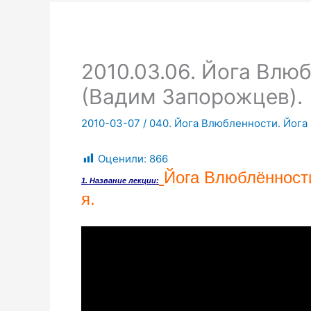
2010.03.06. Йога Влюб
(Вадим Запорожцев).
2010-03-07
/
040. Йога Влюбленности. Йога
Оценили:
866
Йога Влюблённост
1. Название лекции:
я.