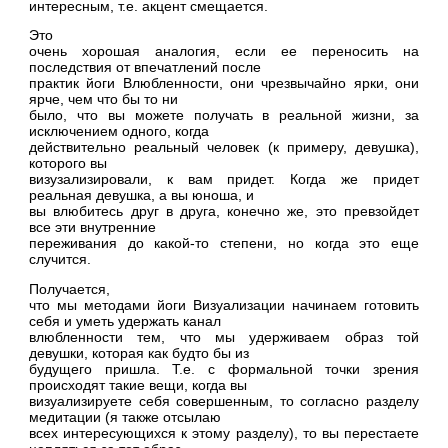
интересным, т.е. акцент смещается.
Это
очень хорошая аналогия, если ее переносить на
последствия от впечатлений после
практик йоги Влюбленности, они чрезвычайно ярки, они
ярче, чем что бы то ни
было, что вы можете получать в реальной жизни, за
исключением одного, когда
действительно реальный человек (к примеру, девушка),
которого вы
визузализировали, к вам придет. Когда же придет
реальная девушка, а вы юноша, и
вы влюбитесь друг в друга, конечно же, это превзойдет
все эти внутренние
переживания до какой-то степени, но когда это еще
случится.
Получается,
что мы методами йоги Визуализации начинаем готовить
себя и уметь удержать канал
влюбленности тем, что мы удерживаем образ той
девушки, которая как будто бы из
будущего пришла. Т.е. с формальной точки зрения
происходят такие вещи, когда вы
визуализируете себя совершенным, то согласно разделу
медитации (я также отсылаю
всех интересующихся к этому разделу), то вы перестаете