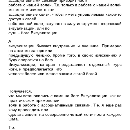
ассоциативными связями приводит нас к
работе с нашей волей. Т.к. только в работе с нашей волей
мы можем изменять эти
ассоциативные связи, чтобы иметь управляемый какой-то
доступ к своей
собственной воле, вступает в силу инструмент творческой
визуализации, или по
сути – йога Визуализации.
А
визуализации бывают внутренние и внешние. Примерно
на этом мы завершили
предыдущую лекцию. Кроме того, в своих изложениях я
буду опираться на йогу
Визуализации, которая представляет отдельный курс
йоги, и предполагается, что
человек более или менее знаком с этой йогой.
Получается,
что мы остановились с вами на йоге Визуализации, как на
практическом применении
воли в работе с ассоциативными связями. Т.е. я еще раз
хочу проследить или
сделать акцент на совершенно четкой логичности каждого
шага.
Т.е.