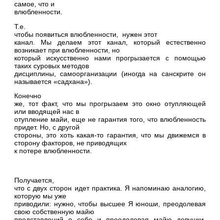
самое, что и
влюбленности.
Т.е.
чтобы появиться влюбленности,
нужен этот
канал. Мы делаем этот канал, который естественно
возникает при влюбленности, но
который искусственно нами прогрызается с помощью
таких суровых методов
дисциплины, самоорганизации (иногда на санскрите он
называется «садхана»).
Конечно
же, тот факт, что мы прогрызаем это окно отупляющей
или вводящей нас в
отупление майи, еще не гарантия того, что влюбленность
придет. Но, с другой
стороны, это хоть какая-то гарантия, что мы движемся в
сторону факторов, не приводящих
к потере влюбленности.
Получается,
что с двух сторон идет практика. Я напоминаю аналогию,
которую мы уже
приводили: нужно, чтобы высшее Я юноши, преодолевая
свою собственную майю
представлений о себе и преодолевая майю девушки,