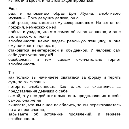
из плоти и крови, и на этом акцентироваться.
Еще
раз, я напоминаю образ Дон Жуана, влюбчивого
мужчины. Пока девушка далеко, он о
ней грезит, она кажется ему совершенством. Но вот он ее
покорил, немножко с ней
побыл, и увидел, что это самая обычная женщина, и он с
этого высокого плана
влюбленности начал видеть реальную женщину, а она
ему начинает надоедать,
становится неинтересной и обыденной. И человек сам
себе дает установку «Я
ошибался», и тем самым окончательно теряет
влюбленность.
Т.е.
как только вы начинаете хвататься за форму и терять
суть, то вы склонны
потерять влюбленность. Как только вы схватились за
представления девушки о себе
самой, а у нее действительно есть представления о себе
самой, она же не
виновата, что вы в нее влюбились, то вы переключаетесь
на эти проявления,
забываете об источнике проявлений, и теряете
влюбленность.