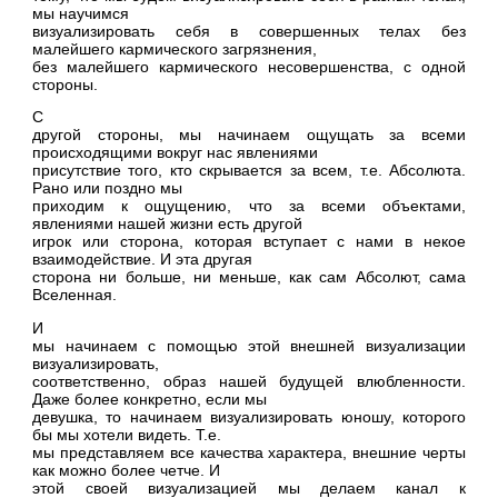
мы научимся
визуализировать себя в совершенных телах без
малейшего кармического загрязнения,
без малейшего кармического несовершенства, с одной
стороны.
С
другой стороны, мы начинаем ощущать за всеми
происходящими вокруг нас явлениями
присутствие того, кто скрывается за всем, т.е. Абсолюта.
Рано или поздно мы
приходим к ощущению, что за всеми объектами,
явлениями нашей жизни есть другой
игрок или сторона, которая вступает с нами в некое
взаимодействие. И эта другая
сторона ни больше, ни меньше, как сам Абсолют, сама
Вселенная.
И
мы начинаем с помощью этой внешней визуализации
визуализировать,
соответственно, образ нашей будущей влюбленности.
Даже более конкретно, если мы
девушка, то начинаем визуализировать юношу, которого
бы мы хотели видеть. Т.е.
мы представляем все качества характера, внешние черты
как можно более четче. И
этой своей визуализацией мы делаем канал к