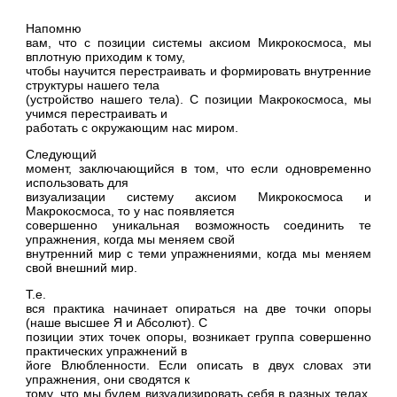
Напомню
вам, что с позиции системы аксиом Микрокосмоса, мы
вплотную приходим к тому,
чтобы научится перестраивать и формировать внутренние
структуры нашего тела
(устройство нашего тела). С позиции Макрокосмоса, мы
учимся перестраивать и
работать с окружающим нас миром.
Следующий
момент, заключающийся в том, что если одновременно
использовать для
визуализации систему аксиом Микрокосмоса и
Макрокосмоса, то у нас появляется
совершенно уникальная возможность соединить те
упражнения, когда мы меняем свой
внутренний мир с теми упражнениями, когда мы меняем
свой внешний мир.
Т.е.
вся практика начинает опираться на две точки опоры
(наше высшее Я и Абсолют). С
позиции этих точек опоры, возникает группа совершенно
практических упражнений в
йоге Влюбленности. Если описать в двух словах эти
упражнения, они сводятся к
тому, что мы будем визуализировать себя в разных телах,