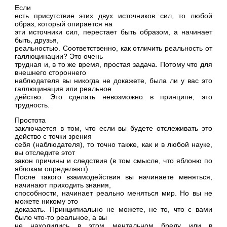
Если
есть присутствие этих двух источников сил, то любой
образ, который опирается на
эти источники сил, перестает быть образом, а начинает
быть, друзья,
реальностью. Соответственно, как отличить реальность от
галлюцинации? Это очень
трудная и, в то же время, простая задача. Потому что для
внешнего стороннего
наблюдателя вы никогда не докажете, была ли у вас это
галлюцинация или реальное
действо. Это сделать невозможно в принципе, это
трудность.
Простота
заключается в том, что если вы будете отслеживать это
действо с точки зрения
себя (наблюдателя), то точно также, как и в любой науке,
вы отследите этот
закон причины и следствия (в том смысле, что яблоню по
яблокам определяют).
После такого взаимодействия вы начинаете меняться,
начинают приходить знания,
способности, начинает реально меняться мир. Но вы не
можете никому это
доказать. Принципиально не можете, не то, что с вами
было что-то реальное, а вы
не находились в этом ментальном бреду или в