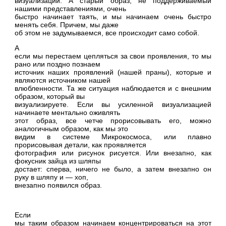
визуализации. А старый образ, не поддерживаемый
нашими представлениями, очень
быстро начинает таять, и мы начинаем очень быстро
менять себя. Причем, мы даже
об этом не задумываемся, все происходит само собой.
А
если мы перестаем цепляться за свои проявления, то мы
рано или поздно познаем
источник наших проявлений (нашей праны), которые и
являются источником нашей
влюбленности. Та же ситуация наблюдается и с внешним
образом, который вы
визуализируете. Если вы усиленной визуализацией
начинаете ментально оживлять
этот образ, все четче прорисовывать его, можно
аналогичным образом, как мы это
видим в системе Микрокосмоса, или плавно
прорисовывая детали, как проявляется
фотография или рисунок рисуется. Или внезапно, как
фокусник зайца из шляпы
достает: сперва, ничего не было, а затем внезапно он
руку в шляпу и — хоп,
внезапно появился образ.
Если
мы таким образом начинаем концентрироваться на этот