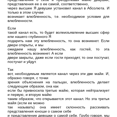
представления ее о ее самой, соответственно,
через высшее Я девушки установил канал в Абсолюта. И
только в этом случае
возникает влюбленность, т.е. необходимое условие для
влюбленности.
Если
такой канал есть, то будет волеизъявление высших сфер
или нашего глубинного Я
подарить нам эту влюбленность, то она возникнет. Если
двери открыты, и мы
ожидаем нашу влюбленность, как гостей, то эта
влюбленность возникнет. А если
двери закрыты, даже если гости приходят, то они постучат,
постучат и уйдут.
Так
вот, необходимым является канал через эти две майи. И,
образно говоря, с точки
зрения объяснения на пальцах, влюбленность делает
следующим образом, она как
если бы привносила третью майю, которая нейтрализует
и первую, и вторую майю
таким образом, что открывается этот канал. Но эта третья
майя (если ее можно
так называть) она имеет склонность рассеивать
представления юноши о самом себе
и представление девушки о самой себе. Грубо говоря, мы