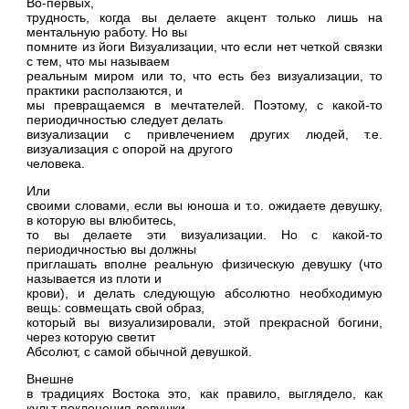
Во-первых,
трудность, когда вы делаете акцент только лишь на
ментальную работу. Но вы
помните из йоги Визуализации, что если нет четкой связки
с тем, что мы называем
реальным миром или то, что есть без визуализации, то
практики расползаются, и
мы превращаемся в мечтателей. Поэтому, с какой-то
периодичностью следует делать
визуализации с привлечением других людей, т.е.
визуализация с опорой на другого
человека.
Или
своими словами, если вы юноша и т.о. ожидаете девушку,
в которую вы влюбитесь,
то вы делаете эти визуализации. Но с какой-то
периодичностью вы должны
приглашать вполне реальную физическую девушку (что
называется из плоти и
крови), и делать следующую абсолютно необходимую
вещь: совмещать свой образ,
который вы визуализировали, этой прекрасной богини,
через которую светит
Абсолют, с самой обычной девушкой.
Внешне
в традициях Востока это, как правило, выглядело, как
культ поклонения девушки.