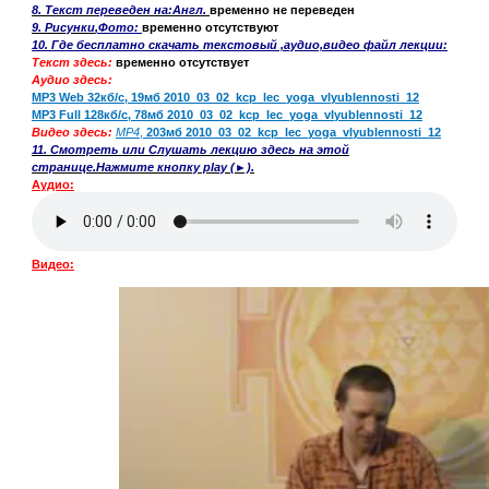
8. Текст переведен на:Англ.
временно не переведен
9. Рисунк
и
,Фото:
временно отсутствуют
10. Где бесплатно скачать текстовый ,аудио,видео файл лекции:
Текст здесь:
временно отсутствует
Аудио здесь:
MP3
Web 32кб/с,
19мб
2010_03_02_kcp_lec_
yoga
_vlyublennosti_12
MP3 Full 128кб/с, 78мб
2010_03_02_kcp_lec_
yoga
_vlyublennosti
_12
Видео здесь:
MP4
,
203мб 2010_03_02_kcp_lec_
yoga
_vlyublennosti
_12
11. Смотреть или Слушать лекцию здесь на этой
странице.Нажмите кнопку play (►).
Аудио:
Видео: