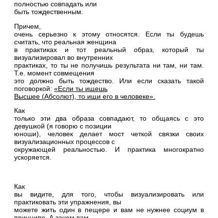
полностью совпадать или
быть тождественным.
Причем,
очень серьезно к этому относятся. Если ты будешь
считать, что реальная женщина
в практиках и тот реальный образ, который ты
визуализировал во внутренних
практиках, то ты не получишь результата ни там, ни там.
Т.е. момент совмещения
это должно быть тождество. Или если сказать такой
поговоркой:
«Если ты ищешь
Высшее (Абсолют), то ищи его в человеке».
Как
только эти два образа совпадают, то общаясь с это
девушкой (я говорю с позиции
юноши), человек делает мост четкой связки своих
визуализационных процессов с
окружающей реальностью. И практика многократно
ускоряется.
Как
вы видите, для того, чтобы визуализировать или
практиковать эти упражнения, вы
можете жить один в пещере и вам не нужнее социум в
принципе. А зачем вам