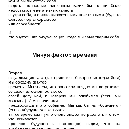
каким бы вы хотели себя
видеть, полностью лишенным каких бы то ни было
недостатков и негативных качеств
внутри себя, и с явно выраженными позитивными (будь то
фигура, черты характера
или способности).
И
это внутренняя визуализация, когда мы сами творим себя.
Минуя фактор времени
Вторая
визуализация, это (как принято в быстрых методах йоги)
мы обходим фактор
времени. Мы знаем, что рано или поздно мы встретимся
со своей влюбленностью, со
своей девушкой, в которую мы влюбимся (если мы
мужчина). И мы начинаем
предвосхищать это событие. Мы как бы из «будущего»
(слово «будущее» в кавычках,
т.к. со временем нужно очень аккуратно работать и с тем,
что называется
прошлое, будущее и настоящее) видим, что эта
влюбленность уже пришла, т.е. мы