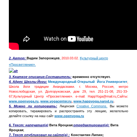
2. Автор
:
Вадим Запорожцев
,
2010.03.02.
Культурный центр
«Просветление».
3. Краткое описание.Составитель:
временно отсутствует.
4.
Адрес Школы Йоги:
Международный Открытый Йога Университет
,
Школа йоги традиции Анандасвами. г. Москва, Россия, метро
Новослободская, ул. Долгоруковская, дом 29, тел. 251-21-08, 251-33-
67,Культурный Центр «Просветление». e-mail: HappYoga@mail.ru,Сайты:
www.openyoga.ru,
www.yogacenter.ru
,
www.happyoga.narod.ru
.
5. Можно ли копировать:
Лицензия
Creative Commons.
Вы можете
копировать, тиражировать и распространять эту лекцию, желательно
делайте ссылку на наш сайт
www.openyoga.ru
6.
Т
екст: напечатал(а)
Вита Яроцкая
;
отредактировал(а):
Вита
Яроцкая
;
7. Текст
опубликовал на сайте(а)
:
Константин Липин;