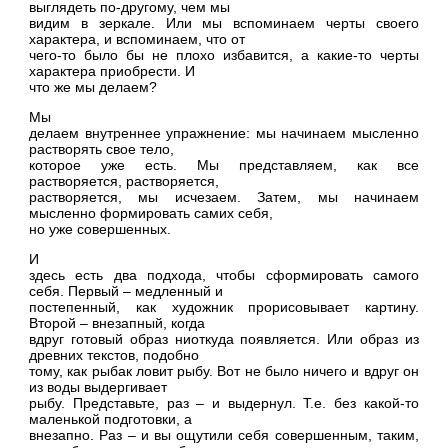
выглядеть по-другому, чем мы
видим в зеркале. Или мы вспоминаем черты своего
характера, и вспоминаем, что от
чего-то было бы не плохо избавится, а какие-то черты
характера приобрести. И
что же мы делаем?
Мы
делаем внутреннее упражнение: мы начинаем мысленно
растворять свое тело,
которое уже есть. Мы представляем, как все
растворяется, растворяется,
растворяется, мы исчезаем. Затем, мы начинаем
мысленно формировать самих себя,
но уже совершенных.
И
здесь есть два подхода, чтобы сформировать самого
себя. Первый – медленный и
постепенный, как художник прорисовывает картину.
Второй – внезапный, когда
вдруг готовый образ ниоткуда появляется. Или образ из
древних текстов, подобно
тому, как рыбак ловит рыбу. Вот не было ничего и вдруг он
из воды выдергивает
рыбу. Представьте, раз – и выдернул. Т.е. без какой-то
маленькой подготовки, а
внезапно. Раз – и вы ощутили себя совершенным, таким,