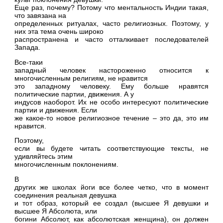
Еще раз, почему? Потому что ментальность Индии такая,
что завязана на
определенных ритуалах, часто религиозных. Поэтому, у
них эта тема очень широко
распространена и часто отталкивает последователей
Запада.
Все-таки
западный человек настороженно относится к
многочисленным религиям, не нравится
это западному человеку. Ему больше нравятся
политические партии, движения. А у
индусов наоборот. Их не особо интересуют политические
партии и движения. Если
же какое-то новое религиозное течение – это да, это им
нравится.
Поэтому,
если вы будете читать соответствующие тексты, не
удивляйтесь этим
многочисленным поклонениям.
В
других же школах йоги все более четко, что в момент
соединения реальная девушка
и тот образ, который ее создал (высшее Я девушки и
высшее Я Абсолюта, или
богини Абсолют, как абсолютская женщина), он должен