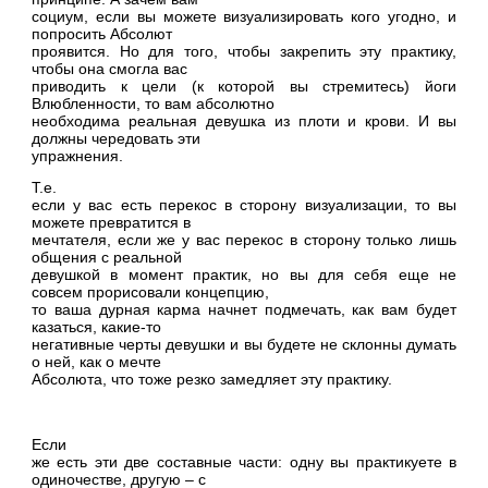
социум, если вы можете визуализировать кого угодно, и
попросить Абсолют
проявится. Но для того, чтобы закрепить эту практику,
чтобы она смогла вас
приводить к цели (к которой вы стремитесь) йоги
Влюбленности, то вам абсолютно
необходима реальная девушка из плоти и крови. И вы
должны чередовать эти
упражнения.
Т.е.
если у вас есть перекос в сторону визуализации, то вы
можете превратится в
мечтателя, если же у вас перекос в сторону только лишь
общения с реальной
девушкой в момент практик, но вы для себя еще не
совсем прорисовали концепцию,
то ваша дурная карма начнет подмечать, как вам будет
казаться, какие-то
негативные черты девушки и вы будете не склонны думать
о ней, как о мечте
Абсолюта, что тоже резко замедляет эту практику.
Если
же есть эти две составные части: одну вы практикуете в
одиночестве, другую – с