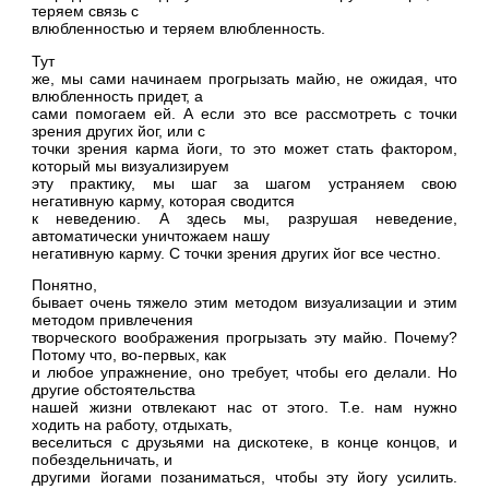
теряем связь с
влюбленностью и теряем влюбленность.
Тут
же, мы сами начинаем прогрызать майю, не ожидая, что
влюбленность придет, а
сами помогаем ей. А если это все рассмотреть с точки
зрения других йог, или с
точки зрения карма йоги, то это может стать фактором,
который мы визуализируем
эту практику, мы шаг за шагом устраняем свою
негативную карму, которая сводится
к неведению. А здесь мы, разрушая неведение,
автоматически уничтожаем нашу
негативную карму. С точки зрения других йог все честно.
Понятно,
бывает очень тяжело этим методом визуализации и этим
методом привлечения
творческого воображения прогрызать эту майю. Почему?
Потому что, во-первых, как
и любое упражнение, оно требует, чтобы его делали. Но
другие обстоятельства
нашей жизни отвлекают нас от этого. Т.е. нам нужно
ходить на работу, отдыхать,
веселиться с друзьями на дискотеке, в конце концов, и
побездельничать, и
другими йогами позаниматься, чтобы эту йогу усилить.