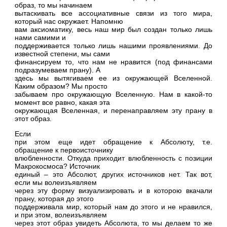
образ, то мы начинаем
вытаскивать все ассоциативные связи из того мира,
который нас окружает. Напомню
вам аксиоматику, весь наш мир был создан только лишь
нами самими и
поддерживается только лишь нашими проявлениями. До
известной степени, мы сами
финансируем то, что нам не нравится (под финансами
подразумеваем прану). А
здесь мы вытягиваем ее из окружающей Вселенной.
Каким образом? Мы просто
забываем про окружающую Вселенную. Нам в какой-то
момент все равно, какая эта
окружающая Вселенная, и перенаправляем эту прану в
этот образ.
Если
при этом еще идет обращение к Абсолюту, т.е.
обращение к первоисточнику
влюбленности. Откуда приходит влюбленность с позиции
Макрокосмоса? Источник
единый – это Абсолют, других источников нет. Так вот,
если мы волеизъявляем
через эту форму визуализировать и в которою вкачали
прану, которая до этого
поддерживала мир, который нам до этого и не нравился,
и при этом, волеизъявляем
через этот образ увидеть Абсолюта, то мы делаем то же