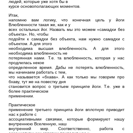
людей, которые уже хотя бы в
курсе основополагающих моментов.
Итак,
напомню вам логику, что конечная цель у йоги
Влюбленности такая же, как и у
всех остальных йог. Назвать мы это можем «самадхи без
объекта». Но, чтобы
подойти к самадхи без объекта, нам нужно самадхи с
объектом. А для этого
необходима высшая влюбленность. А для этого
необходима влюбленность не
потерянная нами. Т.е. та влюбленность, которая у нас
продлилась некое
определенное время. Дабы не потерять влюбленность,
мы начинаем работать с тем,
что называется «бхава». А как только мы говорим про
бхаву, тут же на повестку дня
становится вопрос о третьем принципе йоги. Т.е. уже в
более практическом
применении.
Практическое
применение третьего принципа йоги вплотную приводит
нас к работе с
ассоциативными связями, которые формируют нашу
внутреннюю Вселенную, наш
внутренний мир. Соответственно, работа с