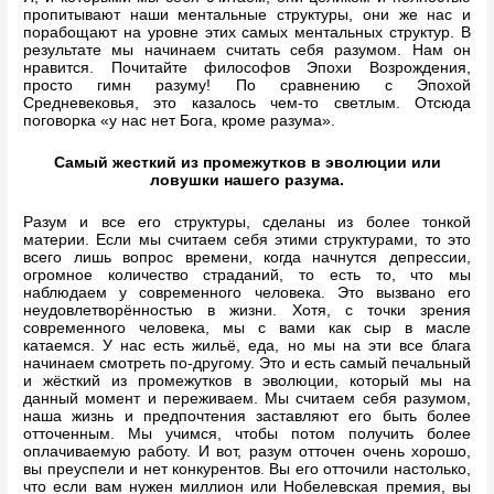
пропитывают наши ментальные структуры, они же нас и
порабощают на уровне этих самых ментальных структур. В
результате мы начинаем считать себя разумом. Нам он
нравится. Почитайте философов Эпохи Возрождения,
просто гимн разуму! По сравнению с Эпохой
Средневековья, это казалось чем-то светлым. Отсюда
поговорка «у нас нет Бога, кроме разума».
Самый жесткий из промежутков в эволюции или
ловушки нашего разума.
Разум и все его структуры, сделаны из более тонкой
материи. Если мы считаем себя этими структурами, то это
всего лишь вопрос времени, когда начнутся депрессии,
огромное количество страданий, то есть то, что мы
наблюдаем у современного человека. Это вызвано его
неудовлетворённостью в жизни. Хотя, с точки зрения
современного человека, мы с вами как сыр в масле
катаемся. У нас есть жильё, еда, но мы на эти все блага
начинаем смотреть по-другому. Это и есть самый печальный
и жёсткий из промежутков в эволюции, который мы на
данный момент и переживаем. Мы считаем себя разумом,
наша жизнь и предпочтения заставляют его быть более
отточенным. Мы учимся, чтобы потом получить более
оплачиваемую работу. И вот, разум отточен очень хорошо,
вы преуспели и нет конкурентов. Вы его отточили настолько,
что если вам нужен миллион или Нобелевская премия, вы