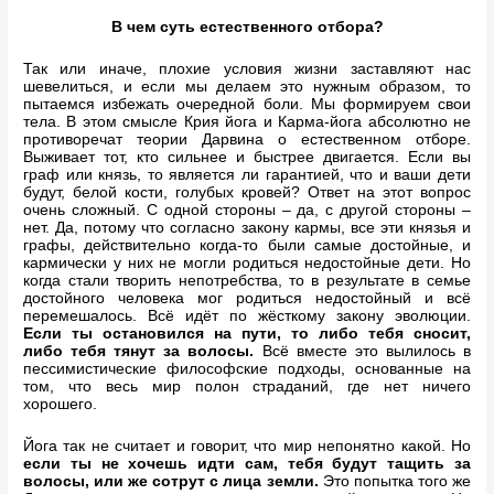
В чем суть естественного отбора?
Так или иначе, плохие условия жизни заставляют нас
шевелиться, и если мы делаем это нужным образом, то
пытаемся избежать очередной боли. Мы формируем свои
тела. В этом смысле Крия йога и Карма-йога абсолютно не
противоречат теории Дарвина о естественном отборе.
Выживает тот, кто сильнее и быстрее двигается. Если вы
граф или князь, то является ли гарантией, что и ваши дети
будут, белой кости, голубых кровей? Ответ на этот вопрос
очень сложный. С одной стороны – да, с другой стороны –
нет. Да, потому что согласно закону кармы, все эти князья и
графы, действительно когда-то были самые достойные, и
кармически у них не могли родиться недостойные дети. Но
когда стали творить непотребства, то в результате в семье
достойного человека мог родиться недостойный и всё
перемешалось. Всё идёт по жёсткому закону эволюции.
Если ты остановился на пути, то либо тебя сносит,
либо тебя тянут за волосы.
Всё вместе это вылилось в
пессимистические философские подходы, основанные на
том, что весь мир полон страданий, где нет ничего
хорошего.
Йога так не считает и говорит, что мир непонятно какой. Но
если ты не хочешь идти сам, тебя будут тащить за
волосы, или же сотрут с лица земли.
Это попытка того же