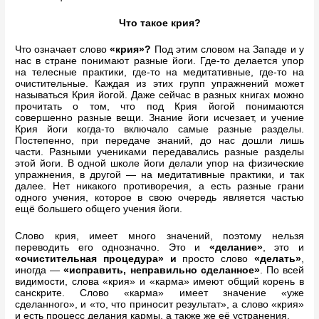
Что такое крия?
Что означает слово
«крия»?
Под этим словом на Западе и у
нас в стране понимают разные йоги. Где-то делается упор
на телесные практики, где-то на медитативные, где-то на
очистительные. Каждая из этих групп упражнений может
называться Крия йогой. Даже сейчас в разных книгах можно
прочитать о том, что под Крия йогой понимаются
совершенно разные вещи. Знание йоги исчезает, и учение
Крия йоги когда-то включало самые разные разделы.
Постепенно, при передаче знаний, до нас дошли лишь
части. Разными учениками передавались разные разделы
этой йоги. В одной школе йоги делали упор на физические
упражнения, в другой — на медитативные практики, и так
далее. Нет никакого противоречия, а есть разные грани
одного учения, которое в свою очередь является частью
ещё большего общего учения йоги.
Слово крия, имеет много значений, поэтому нельзя
переводить его однозначно. Это и
«делание»
, это и
«очистительная процедура» и
просто слово
«делать»
,
иногда —
«исправить, неправильно сделанное»
. По всей
видимости, слова «крия» и «карма» имеют общий корень в
санскрите. Слово «карма» имеет значение «уже
сделанного», и «то, что приносит результат», а слово «крия»
и есть
процесс делания кармы
, а также же её устранения.