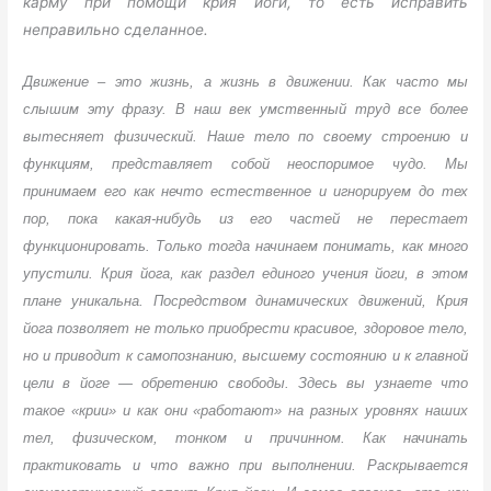
карму при помощи крия йоги, то есть исправить
неправильно сделанное.
Движение – это жизнь, а жизнь в движении. Как часто мы
слышим эту фразу. В наш век умственный труд все более
вытесняет физический. Наше тело по своему строению и
функциям, представ­ляет собой неоспоримое чудо. Мы
принимаем его как нечто естественное и игнорируем до тех
пор, пока какая-нибудь из его частей не перестает
функционировать. Только тог­да начинаем понимать, как много
упустили. Крия йога, как раздел единого учения йоги, в этом
плане уникальна. Посредством динамических движений, Крия
йога позволяет не только приобрести красивое, здоровое тело,
но и приводит к самопознанию, высшему состоянию и к главной
цели в йоге — обретению свободы. Здесь вы узнаете что
такое «крии» и как они «работают» на разных уровнях наших
тел, физическом, тонком и причинном. Как начинать
практиковать и что важно при выполнении. Раскрывается