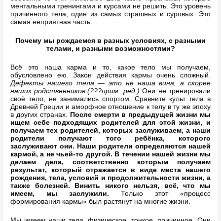
ментальными тренингами и курсами не решить. Это уровень
причинного тела, один из самых страшных и суровых. Это
самая неприятная часть.
Почему мы рождаемся в разных условиях, с разными
телами, и разными возможностями?
Всё это наша карма и то, какое тело мы получаем,
обусловлено ею. Закон действия кармы очень сложный.
Дефекты нашего тела — это не наша вина, а скорее
наших родственников.(???прим. ред.)
Они не тренировали
своё тело, не занимались спортом. Сравните культ тела в
Древней Греции и аморфное отношение к телу в ту же эпоху
в других странах.
После смерти в предыдущей жизни мы
ищем себе подходящих родителей для этой жизни, и
получаем тех родителей, которых заслуживаем, а наши
родители получают того ребёнка, которого
заслуживают они.
Наши родители определяются нашей
кармой, а не чьей-то другой. В течении нашей жизни мы
делаем дела, соответственно которым получаем
результат, который отражается в виде места нашего
рождения, тела, условий и продолжительности жизни, а
также болезней.
Винить никого нельзя, всё, что мы
имеем, мы заслужили.
Только этот «процесс
формирования кармы» был растянут на многие жизни.
Мы имеем наши тела, физическое, тонкое, причинное. Они