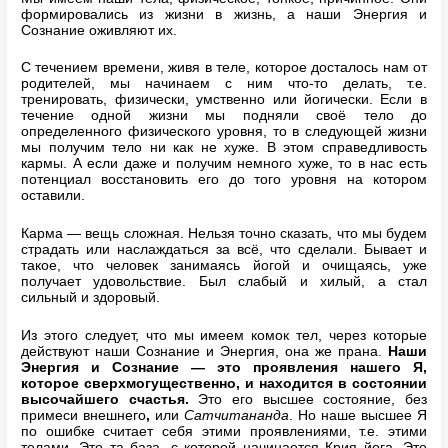
формировались из жизни в жизнь, а наши Энергия и
Сознание оживляют их.
С течением времени, живя в теле, которое досталось нам от
родителей, мы начинаем с ним что-то делать, т.е.
тренировать, физически, умственно или йогически. Если в
течение одной жизни мы подняли своё тело до
определенного физического уровня, то в следующей жизни
мы получим тело ни как не хуже. В этом справедливость
кармы. А если даже и получим немного хуже, то в нас есть
потенциал восстановить его до того уровня на котором
оставили.
Карма — вещь сложная. Нельзя точно сказать, что мы будем
страдать или наслаждаться за всё, что сделали. Бывает и
такое, что человек занимаясь йогой и очищаясь, уже
получает удовольствие. Был слабый и хилый, а стал
сильный и здоровый.
Из этого следует, что мы имеем комок тел, через которые
действуют наши Сознание и Энергия, она же прана.
Наши
Энергия и Сознание — это проявления нашего Я,
которое сверхмогущественно, и находится в состоянии
высочайшего счастья.
Это его высшее состояние, без
примеси внешнего
,
или
Сатчитананда
. Но наше высшее Я
по ошибке считает себя этими проявлениями, т.е. этими
телами. Это та база, с которой начинается Крия йога. Это