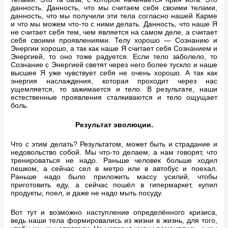
данность. Данность, что мы считаем себя своими телами,
данность, что мы получили эти тела согласно нашей Карме
и что мы можем что-то с ними делать. Данность, что наше Я
не считает себя тем, чем является на самом деле, а считает
себя своими проявлениями. Телу хорошо — Сознанию и
Энергии хорошо, а так как наше Я считает себя Сознанием и
Энергией, то оно тоже радуется. Если тело заболело, то
Сознание с Энергией светят через него более тускло и наше
высшее Я уже чувствует себя не очень хорошо. А так как
энергия наслаждения, которая проходит через нас
ущемляется, то зажимается и тело. В результате, наши
естественные проявления сталкиваются и тело ощущает
боль.
Результат эволюции.
Что с этим делать? Результатом, может быть и страдание и
недовольство собой. Мы что-то делаем, а нам говорят, что
тренироваться не надо. Раньше человек больше ходил
пешком, а сейчас сел в метро или в автобус и поехал.
Раньше надо было приложить массу усилий, чтобы
приготовить еду, а сейчас пошёл в гипермаркет, купил
продукты, поел, и даже не надо мыть посуду.
Вот тут и возможно наступление определённого кризиса,
ведь наши тела формировались из жизни в жизнь, для того,