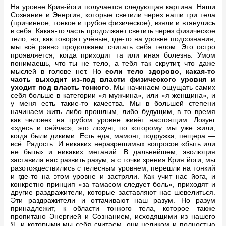
На уровне Крия-йоги получается следующая картина. Наши
Сознание и Энергия, которые светили через наши три тела
(причинное, тонкое и грубое физическое), взяли и втянулись
в себя. Какая-то часть продолжает светить через физическое
тело, но, как говорят учёные, где-то на уровне подсознания,
мы всё равно продолжаем считать себя телом. Это остро
проявляется, когда приходит та или иная болезнь. Умом
понимаешь, что ты не тело, а тебя так скрутит, что даже
мыслей в голове нет. Но
если тело здорово, какая-то
часть выходит из-под власти физического уровня и
уходит под власть тонкого
. Мы начинаем ощущать самих
себя больше в категории «я мужчина», или «я женщина», и
у меня есть такие-то качества. Мы в большей степени
начинаем жить либо прошлым, либо будущим, в то время
как человек на грубом уровне живёт настоящим. Лозунг
«здесь и сейчас», это лозунг, по которому мы уже жили,
когда были дикими. Есть еда, мамонт, подружка, пещера —
всё. Радость. И никаких неразрешимых вопросов «быть или
не быть» и никаких метаний. В дальнейшем, эволюция
заставила нас развить разум, а с точки зрения Крия йоги, мы
разотождествились с телесным уровнем, перешли на тонкий
и где-то на этом уровне и застряли. Как учит нас йога, и
конкретно принцип «за тамасом следует боль», приходят и
другие раздражители, которые заставляют нас шевелиться.
Эти раздражители и оттачивают наш разум. Но разум
принадлежит, к области тонкого тела, которое также
пропитано Энергией и Сознанием, исходящими из нашего
Я, и которыми мы себя считаем, они целиком и полностью