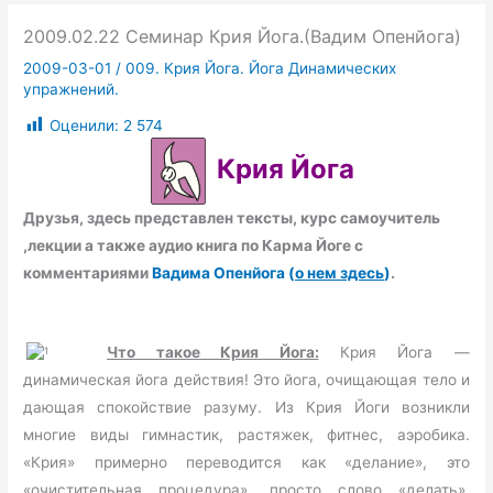
2009.02.22 Семинар Крия Йога.(Вадим Опенйога)
2009-03-01
/
009. Крия Йога. Йога Динамических
упражнений.
Оценили:
2 574
Крия Йога
Друзья, здесь представлен
тексты,
курс самоучитель
,лекции
а также аудио книга по Карма Йоге
с
комментариями
Вадима Опенйога (
о нем здесь
)
.
Что такое Крия Йога:
Крия Йога —
динамическая йога действия! Это йога, очищающая тело и
дающая спокойствие разуму. Из Крия Йоги возникли
многие виды гимнастик, растяжек, фитнес, аэробика.
«Крия» примерно переводится как «делание», это
«очистительная процедура», просто слово «делать»,