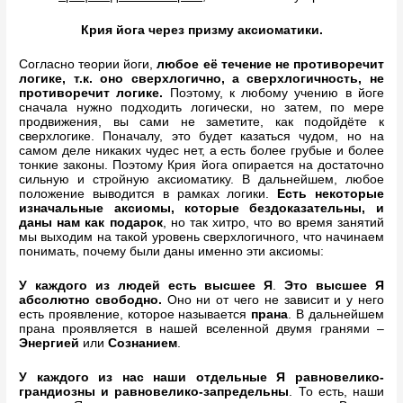
Крия йога через призму аксиоматики.
Согласно теории йоги,
любое её течение не противоречит
логике, т.к. оно сверхлогично, а сверхлогичность, не
противоречит логике.
Поэтому, к любому учению в йоге
сначала нужно подходить логически, но затем, по мере
продвижения, вы сами не заметите, как подойдёте к
сверхлогике. Поначалу, это будет казаться чудом, но на
самом деле никаких чудес нет, а есть более грубые и более
тонкие законы. Поэтому Крия йога опирается на достаточно
сильную и стройную аксиоматику. В дальнейшем, любое
положение выводится в рамках логики.
Есть некоторые
изначальные аксиомы, которые бездоказательны, и
даны нам как подарок
, но так хитро, что во время занятий
мы выходим на такой уровень сверхлогичного, что начинаем
понимать, почему были даны именно эти аксиомы:
У каждого из людей есть высшее Я
.
Это высшее Я
абсолютно свободно.
Оно ни от чего не зависит и у него
есть проявление, которое называется
прана
. В дальнейшем
прана проявляется в нашей вселенной двумя гранями –
Энергией
или
Сознанием
.
У каждого из нас наши отдельные Я равновелико-
грандиозны и равновелико-запредельны
. То есть, наши