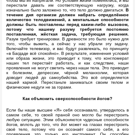
чтобы мы их напрягали. Но условия жизни поменялись, и мы
перестали давать им соответствующую нагрузку, когда
изначально было заложено то, что тело должно двигаться.
В
течение дня организм должен набрать определённое
количество телодвижений, а ментальные способности
должны быть поставлены перед каким-либо вызовом,
потому что нашему разуму требуется постоянно
поставленная, жёсткая задача, требующая решения.
Разум требует тренировки. В древности это было нужно для
того, чтобы выжить, а сейчас у нас убрали эту задачу.
Включайте телевизор, и вас будут развлекать, по принципу
«в Багдаде всё спокойно». В результате, изменения условий
или образа жизни, это приводит к тому, что конгломерат
наших тел перестаёт работать, и как следствие, наши
проявления не могут светить через наши тела. Это приводит
к болезням, депрессии, чёрной меланхолии, которая
доводит людей до самоубийства. Это всё определяется
нашей кармой. Перестаньте заниматься своим телом и
физические недуги не за горами.
Как объяснить сверхспособности йогов?
Если бы наше высшее «Я» себя осознавало, утвердилось в
самом себе, то своей праной оно могло бы перестроить
любую ситуацию. Этим объясняются чудесные способности
йогов, вплоть до того, что йог может на глазах перестроить
своё тело, потому что он осознаёт самого себя, а его
проявления это только его инструмент. Он способен