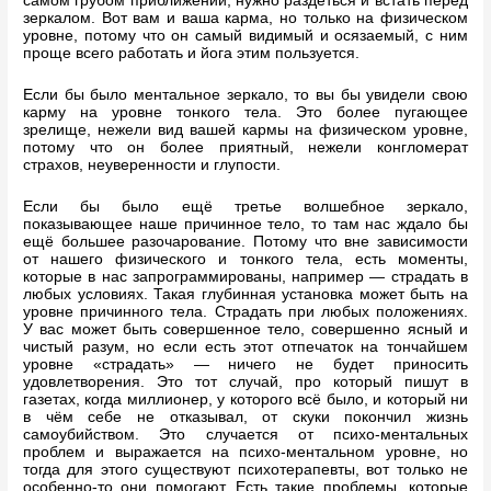
самом грубом приближении, нужно раздеться и встать перед
зеркалом. Вот вам и ваша карма, но только на физическом
уровне, потому что он самый видимый и осязаемый, с ним
проще всего работать и йога этим пользуется.
Если бы было ментальное зеркало, то вы бы увидели свою
карму на уровне тонкого тела. Это более пугающее
зрелище, нежели вид вашей кармы на физическом уровне,
потому что он более приятный, нежели конгломерат
страхов, неуверенности и глупости.
Если бы было ещё третье волшебное зеркало,
показывающее наше причинное тело, то там нас ждало бы
ещё большее разочарование. Потому что вне зависимости
от нашего физического и тонкого тела, есть моменты,
которые в нас запрограммированы, например — страдать в
любых условиях. Такая глубинная установка может быть на
уровне причинного тела. Страдать при любых положениях.
У вас может быть совершенное тело, совершенно ясный и
чистый разум, но если есть этот отпечаток на тончайшем
уровне «страдать» — ничего не будет приносить
удовлетворения. Это тот случай, про который пишут в
газетах, когда миллионер, у которого всё было, и который ни
в чём себе не отказывал, от скуки покончил жизнь
самоубийством. Это случается от психо-ментальных
проблем и выражается на психо-ментальном уровне, но
тогда для этого существуют психотерапевты, вот только не
особенно-то они помогают. Есть такие проблемы, которые