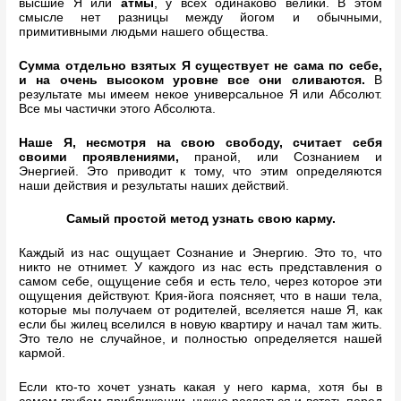
высшие Я или
атмы
, у всех одинаково велики. В этом
смысле нет разницы между йогом и обычными,
примитивными людьми нашего общества.
Сумма отдельно взятых Я существует не сама по себе,
и на очень высоком уровне все они сливаются.
В
результате мы имеем некое универсальное Я или Абсолют.
Все мы частички этого Абсолюта.
Наше Я, несмотря на свою свободу, считает себя
своими проявлениями,
праной, или Сознанием и
Энергией. Это приводит к тому, что этим определяются
наши действия и результаты наших действий.
Самый простой метод узнать свою карму.
Каждый из нас ощущает Сознание и Энергию. Это то, что
никто не отнимет. У каждого из нас есть представления о
самом себе, ощущение себя и есть тело, через которое эти
ощущения действуют. Крия-йога поясняет, что в наши тела,
которые мы получаем от родителей, вселяется наше Я, как
если бы жилец вселился в новую квартиру и начал там жить.
Это тело не случайное, и полностью определяется нашей
кармой.
Если кто-то хочет узнать какая у него карма, хотя бы в