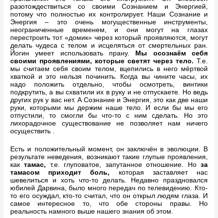
разотождествиться со своими Сознанием и Энергией,
потому что полностью их контролирует. Наши Сознание и
Энергия – это очень могущественные инструменты,
неограниченные временем, и они могут на глазах
перестроить тот «домик» через который проявляются, могут
делать чудеса с телом и исцеляться от смертельных ран.
Йогин умеет использовать прану.
Мы осознаём себя
своими проявлениями, которые светят через тело.
Т.е.
мы считаем себя своим телом, вцепились в него мёртвой
хваткой и это нельзя починить. Когда вы чините часы, их
надо положить отдельно, чтобы осмотреть, винтики
подкрутить, а вы схватили их в руку и не отпускаете. Но ведь
других рук у вас нет. А Сознание и Энергия, это как две наши
руки, которыми мы держим наше тело. И если бы мы его
отпустили, то смогли бы что-то с ним сделать. Но это
лихорадочное существование не позволяет нам ничего
осуществить .
Есть и положительный момент, он заключён в эволюции. В
результате неведения, возникают такие глупые проявления,
как
тамас,
т.е. глуповатое, запутанное отношение. Но
за
тамасом приходит боль,
которая заставляет нас
шевелиться и хоть что-то делать. Недавно праздновался
юбилей Дарвина, было много передач по телевидению. Кто-
то его осуждал, кто-то считал, что он открыл людям глаза. И
самое интересное то, что обе стороны правы. Но
реальность намного выше нашего знания об этом.