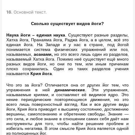
16.
Основной текст.
Сколько существует видов йоги?
Наука йоги – единая наука
. Существуют разные разделы,
Хатха йога, Пранаяма йога, Раджа йога, а в целом, всё это
единая йога. На Западе и у нас в стране, под йогой
понимается система физических упражнений или поз,
называемых,
асанами,
но это всего лишь один из разделов,
называемый Хатха йога. Помимо неё существует ещё много
разных видов йоги, но они по тем, или иным причинам
плохо сохранились. Один из таких разделов учения
называется
Крия йога
.
Что это за йога? Отличается она от других йог тем, что
упражнения в ней
динамические
. Эти упражнения,
называемые криями, и составляют её видимое ядро. Это
некие периодические повторяющиеся движения, но это
всего лишь поверхностный взгляд. Как и все другие виды
йоги, Крия йога приводит к высшему состоянию, достижению
вершины, самопознанию и обретению свободы. Знание —
это сила, и любое знание в отношении самих себя даёт нам
инструменты для того, чтобы найти решение проблем и
избегать негатива. В этом смысле Крия йога является одной
из полноценных йог.