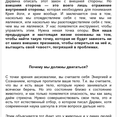
Дарвина описать этот закон с внешней стороны. Но
внешняя сторона — это всего лишь отражение
внутренней стороны
, которая необходима для понимания
Крия йоги, и крии вообще. И заключается она в том,
насколько мы отождествляем себя с тем, чем мы не
являемся, или насколько мы разотождествляем себя с тем,
чем мы не являемся. У нас появляется инструмент, чтобы
управлять этим. Нужна некая точка опоры.
Вся наша
предыдущая и настоящая жизни основаны на том,
чтобы найти такую точку, которая не будет зависеть ни
от каких внешних признаков, чтобы опереться на неё и,
вытащить свой «хвост», погрязший в проблемах.
Почему мы должны двигаться?
С точки зрения аксиоматики, вы считаете себя Энергией и
Сознанием, которые пропитали ваше тело. Т.е. вы считаете,
что вы и есть ваше тело, которым нужно заниматься и
всячески беречь. Но это состояние близко к состоянию
животного, и как только появляется опасность, мы как заяц
даём стрекоча. Нужно совершенствовать свои тела, это и
есть тот естественный отбор, о котором писал Дарвин, хотя
современная наука шагнула в этом вопросе дальше него.
Этим объясняется тот факт, что у животных и у диких людей