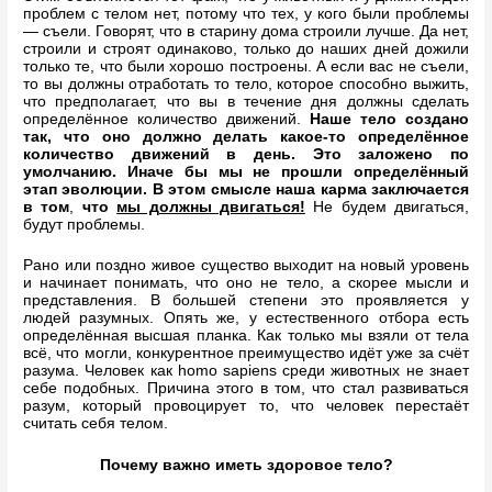
проблем с телом нет, потому что тех, у кого были проблемы
— съели. Говорят, что в старину дома строили лучше. Да нет,
строили и строят одинаково, только до наших дней дожили
только те, что были хорошо построены. А если вас не съели,
то вы должны отработать то тело, которое способно выжить,
что предполагает, что вы в течение дня должны сделать
определённое количество движений.
Наше тело создано
так, что оно должно делать какое-то определённое
количество движений в день. Это заложено по
умолчанию. Иначе бы мы не прошли определённый
этап эволюции. В этом смысле наша карма заключается
в том
,
что
мы должны двигаться!
Не будем двигаться,
будут проблемы.
Рано или поздно живое существо выходит на новый уровень
и начинает понимать, что оно не тело, а скорее мысли и
представления. В большей степени это проявляется у
людей разумных. Опять же, у естественного отбора есть
определённая высшая планка. Как только мы взяли от тела
всё, что могли, конкурентное преимущество идёт уже за счёт
разума. Человек как homo sapiens среди животных не знает
себе подобных. Причина этого в том, что стал развиваться
разум, который провоцирует то, что человек перестаёт
считать себя телом.
Почему важно иметь здоровое тело?