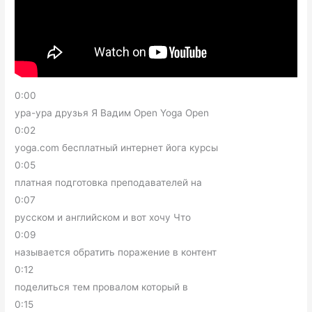
0:00
ура-ура друзья Я Вадим Open Yoga Open
0:02
yoga.com бесплатный интернет йога курсы
0:05
платная подготовка преподавателей на
0:07
русском и английском и вот хочу Что
0:09
называется обратить поражение в контент
0:12
поделиться тем провалом который в
0:15