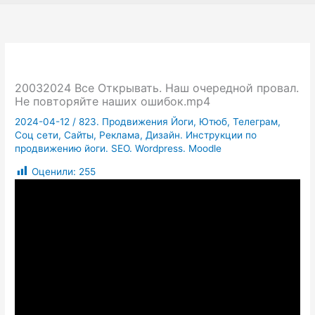
20032024 Все Открывать. Наш очередной провал.
Не повторяйте наших ошибок.mp4
2024-04-12
/
823. Продвижения Йоги, Ютюб, Телеграм,
Соц сети, Сайты, Реклама, Дизайн. Инструкции по
продвижению йоги. SEO. Wordpress. Moodle
Оценили:
255