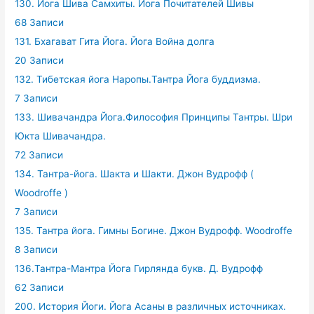
130. Йога Шива Самхиты. Йога Почитателей Шивы
68 Записи
131. Бхагават Гита Йога. Йога Война долга
20 Записи
132. Тибетская йога Наропы.Тантра Йога буддизма.
7 Записи
133. Шивачандра Йога.Философия Принципы Тантры. Шри
Юкта Шивачандра.
72 Записи
134. Тантра-йога. Шакта и Шакти. Джон Вудрофф (
Woodroffe )
7 Записи
135. Тантра йога. Гимны Богине. Джон Вудрофф. Woodroffe
8 Записи
136.Тантра-Мантра Йога Гирлянда букв. Д. Вудрофф
62 Записи
200. История Йоги. Йога Асаны в различных источниках.