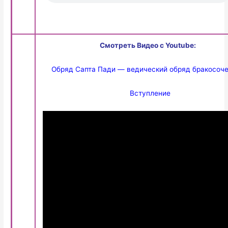
Смотреть Видео с Youtube:
Обряд Сапта Пади — ведический обряд бракосоч
Вступление