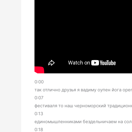
0:00
так отлично друзья я вадиму оупен йога op
0:07
фестиваля то наш черноморский традицион
0:13
единомышленниками бездельничаем на сол
0:18