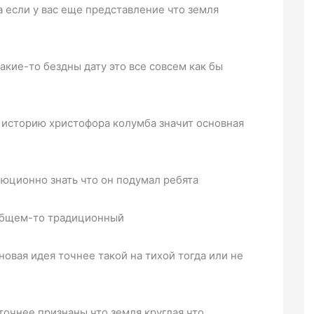
а если у вас еще представление что земля
акие-то бездны дату это все совсем как бы
 историю христофора колумба значит основная
люционно знать что он подумал ребята
 общем-то традиционный
 новая идея точнее такой на тихой тогда или не
точнее признаны что земля круглая что