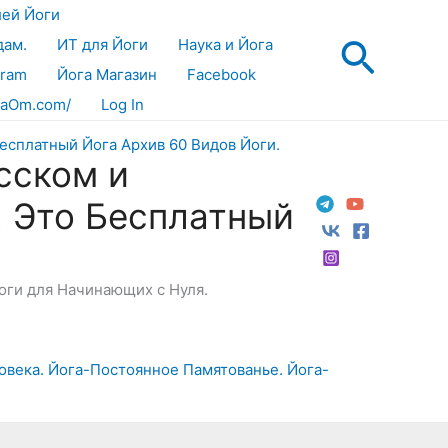
лей Йоги
Поис
дам.
ИТ для Йоги
Наука и Йога
gram
Йога Магазин
Facebook
aOm.com/
Log In
сском и
! Это Бесплатный
Йоги для Начинающих с Нуля.
ловека. Йога-Постоянное Памятованье. Йога-