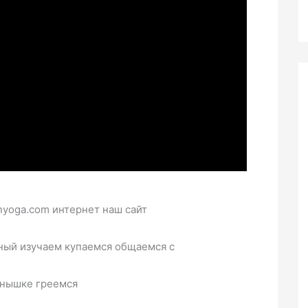
enyoga.com интернет наш сайт
ный изучаем купаемся общаемся с
нышке греемся