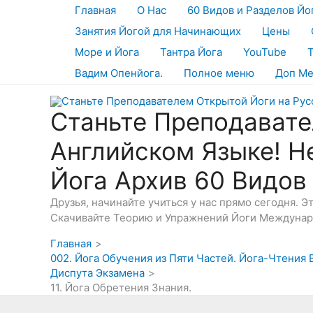
Перейти
Главная
О Нас
60 Видов и Разделов Йо
к
Занятия Йогой для Начинающих
Цены
содержимому
Море и Йога
Тантра Йога
YouTube
Вадим Опенйога.
Полное меню
Доп М
Станьте Преподавате
Английском Языке! Н
Йога Архив 60 Видов
Друзья, начинайте учиться у нас прямо сегодня. 
Скачивайте Теорию и Упражнений Йоги Междунаро
Главная
002. Йога Обучения из Пяти Частей. Йога-Чтения
Диспута Экзамена
11. Йога Обретения Знания.