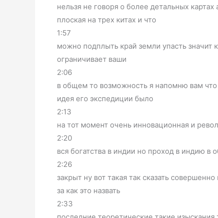
нельзя не говоря о более детальных картах 
плоская на трех китах и что
1:57
можно подплыть край земли упасть значит к
ограничивает ваши
2:06
в общем то возможность я напомню вам что
идея его экспедиции было
2:13
на тот момент очень инновационная и рево
2:20
вся богатства в индии но проход в индию в
2:26
закрыт ну вот такая так сказать совершенно
за как это назвать
2:33
последние теоретические такие изыскания 