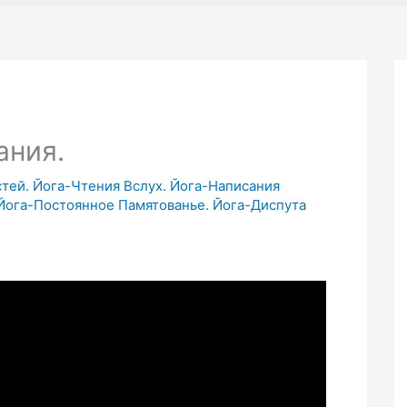
ания.
стей. Йога-Чтения Вслух. Йога-Написания
 Йога-Постоянное Памятованье. Йога-Диспута