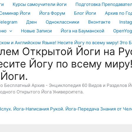
ги
Курсы самоучители йоги
Подготовка Преподавате
Семинар Йоги
Йога Форум
Блог Йоги
Архив по Го
Telegram
Дзен
Одноклассники
Вконтакте
Insta
еню
Новые Записи
Йога на Бауманской
OpenYog
лем Открытой Йоги на Ру
есите Йогу по всему миру
 Йоги.
Это Бесплатный Архив - Энциклопедия 60 Видов и Разделов 
дного Открытого Йога Университета.
 Вслух. Йога-Написания Рукой. Йога-Передача Знания от Че