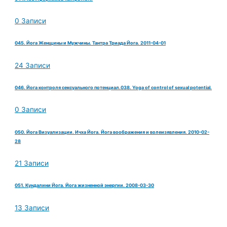
0 Записи
045. Йога Женщины и Мужчины. Тантра Триада Йога. 2011-04-01
24 Записи
046. Йога контроля сексуального потенциал.038. Yoga of control of sexual potential.
0 Записи
050. Йога Визуализации. Ичха Йога. Йога воображения и волеизявления. 2010-02-
28
21 Записи
051. Кундалини Йога. Йога жизненной энергии. 2008-03-30
13 Записи