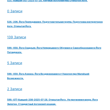
525.-бывшая-507-2025-07-28. Научный коллоквиумы Открытой йоги.
0 Записи
526.-206. Йога Преподавания. Подготовительная группа. Подготовка инструкторов
йоги. Открытая Йога.
139 Записи
599.-058. Йога Свадхьяя. Йога Непрерывного Обучения и Самообразования в Йоге
Патанджали.
5 Записи
599.-059. Йога Ахимса. Йога Воздерживания от Насилия при Малейшей
Возможности.
2 Записи
599.-077-бывший-208-2025-07-28. Открытая Йога . Не причинения вреда. Йога
Эмпатии. Стандартный йоговский кошмар.