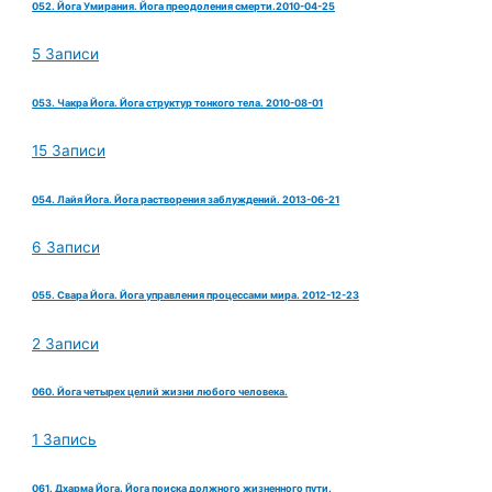
052. Йога Умирания. Йога преодоления смерти.2010-04-25
5 Записи
053. Чакра Йога. Йога структур тонкого тела. 2010-08-01
15 Записи
054. Лайя Йога. Йога растворения заблуждений. 2013-06-21
6 Записи
055. Свара Йога. Йога управления процессами мира. 2012-12-23
2 Записи
060. Йога четырех целий жизни любого человека.
1 Запись
061. Дхарма Йога. Йога поиска должного жизненного пути.