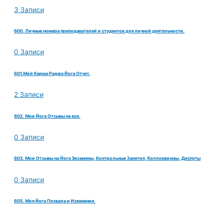
3 Записи
600. Личные номера преподавателей и студентов для личной деятельности.
0 Записи
601.Мой Карма Раджа Йога Отчет.
2 Записи
602. Мои Йога Отзывы на все.
0 Записи
603. Мои Отзывы на Йога Экзамены, Контрольные Занятия, Коллоквиумы, Диспуты
0 Записи
605. Моя Йога Похвала и Извенения.