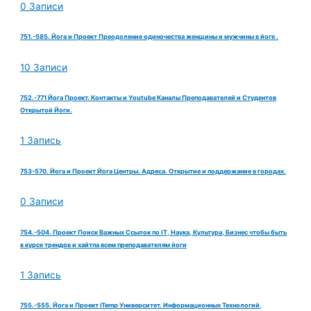
0 Записи
751.-585. Йога и Проект Преодоление одиночества женщины и мужчины в йоге .
10 Записи
752.-771 Йога Проект. Контакты и Youtube Каналы Преподавателей и Студентов
Открытой Йоги.
1 Запись
753-570. Йога и Проект Йога Центры. Адреса. Открытие и поддержание в городах.
0 Записи
754.-504. Проект Поиск Важных Ссылок по IT, Наука, Культура, Бизнес чтобы быть
в курсе трендов и хайтпа всем преподавателям йоги
1 Запись
755.-555. Йога и Проект iTemp Университет. Информационных Технологий,