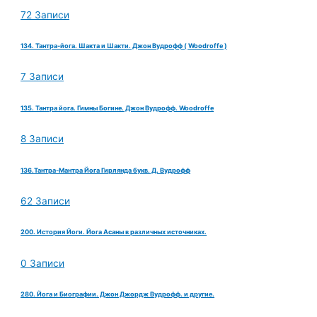
72 Записи
134. Тантра-йога. Шакта и Шакти. Джон Вудрофф ( Woodroffe )
7 Записи
135. Тантра йога. Гимны Богине. Джон Вудрофф. Woodroffe
8 Записи
136.Тантра-Мантра Йога Гирлянда букв. Д. Вудрофф
62 Записи
200. История Йоги. Йога Асаны в различных источниках.
0 Записи
280. Йога и Биографии. Джон Джордж Вудрофф. и другие.