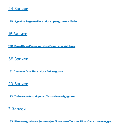
24 Записи
129. Адвайта Веданта Йога. Йога преодоления Майи.
15 Записи
130. Йога Шива Самхиты. Йога Почитателей Шивы
68 Записи
131. Бхагават Гита Йога. Йога Война долга
20 Записи
132. Тибетская йога Наропы.Тантра Йога буддизма.
7 Записи
133. Шивачандра Йога.Философия Принципы Тантры. Шри Юкта Шивачандра.