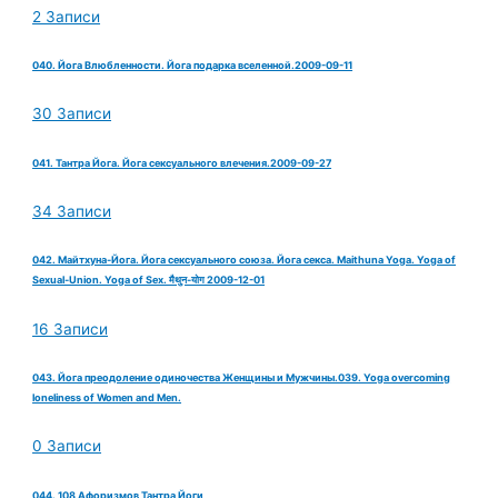
2 Записи
040. Йога Влюбленности. Йога подарка вселенной.2009-09-11
30 Записи
041. Тантра Йога. Йога сексуального влечения.2009-09-27
34 Записи
042. Майтхуна-Йога. Йога сексуального союза. Йога секса. Maithuna Yoga. Yoga of
Sexual-Union. Yoga of Sex. मैथुन-योग 2009-12-01
16 Записи
043. Йога преодоление одиночества Женщины и Мужчины.039. Yoga overcoming
loneliness of Women and Men.
0 Записи
044. 108 Афоризмов Тантра Йоги