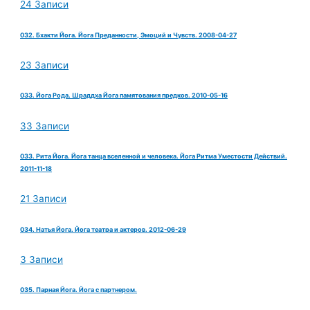
24 Записи
032. Бхакти Йога. Йога Преданности, Эмоций и Чувств. 2008-04-27
23 Записи
033. Йога Рода. Шраддха Йога памятования предков. 2010-05-16
33 Записи
033. Рита Йога. Йога танца вселенной и человека. Йога Ритма Уместости Действий.
2011-11-18
21 Записи
034. Натья Йога. Йога театра и актеров. 2012-06-29
3 Записи
035. Парная Йога. Йога с партнером.