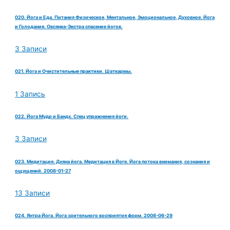
020. Йога и Еда. Питания Физическое, Ментальное, Эмоциональное, Духовное. Йога
и Голодания. Овсянка-Экстра спасение йогов.
3 Записи
021. Йога и Очистительные практики. Шаткармы.
1 Запись
022. Йога Мудр и Бандх. Спец упражнения йоги.
3 Записи
023. Медитация. Дхяна йога. Медитация в Йоге. Йога потока внимания, сознания и
ощущений. 2008-01-27
13 Записи
024. Янтра Йога. Йога зрительного восприятия форм. 2008-06-29