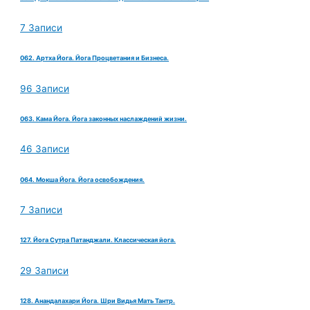
7 Записи
062. Артха Йога. Йога Процветания и Бизнеса.
96 Записи
063. Кама Йога. Йога законных наслаждений жизни.
46 Записи
064. Мокша Йога. Йога освобождения.
7 Записи
127. Йога Сутра Патанджали. Классическая йога.
29 Записи
128. Анандалахари Йога. Шри Видья Мать Тантр.