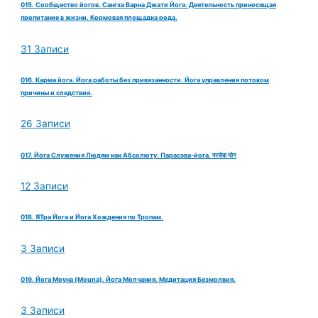
015. Сообщество йогов. Сангха Варна Джати Йога. Деятельность приносящая
пропитание в жизни. Кормовая площадка рода.
31 Записи
016. Карма йога. Йога работы без привязанности. Йога управления потоком
причины и следствия.
26 Записи
017. Йога Служения Людям как Абсолюту. Парасэва-йога. परसेवा योग
12 Записи
018. ЯТра Йога и Йога Хождения по Тропам.
3 Записи
019. Йога Моуна (Mouna). Йога Молчания. Медитация Безмолвия.
3 Записи