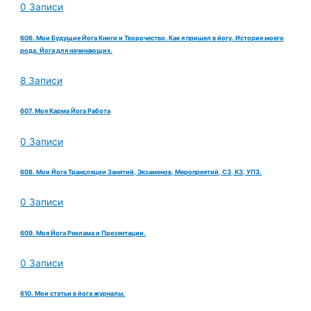
0 Записи
606. Мои Будущие Йога Книги и Творочество. Как я пришел в йогу. История моего
рода. Йога для начинающих.
8 Записи
607. Моя Карма Йога Работа
0 Записи
608. Мои Йога Трансляции Занятий, Экзаменов, Меропреятий, СЗ, КЗ, УПЗ.
0 Записи
609. Моя Йога Реклама и Презентации.
0 Записи
610. Мои статьи в йога журналы.