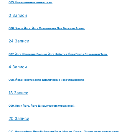
005. Йога разминка гимнастика.
0 Записи
006. Хатха Йога. Йога Статических Поз Тела или Асаны.
24 Записи
007. Йога Шавасана. Высшая Йога Небытия. Йога Покоя Сознания и Тела.
4 Записи
008. Йога Простирания. Циклические йога упражнения.
18 Записи
009. Крия Йога. Йога Динамических упражнений.
20 Записи
010. Мантра йога. Йога Вибрации Речи, Мысли, Праны. Порождение волн смысла.