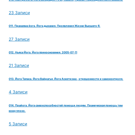
23 Записи
011. Пранаяма йога. Йога дыхания. Проявления Жизни Высшего Я.
27 Записи
012. Ньяса Йога. Йога прикосновения. 2005-07-11
21 Записи
013. Йога Тапаса. Йога Вайрагья. Йога Аскетизма , отрешонности и самоконтроля.
4 Записи
014. Прайога. Йога сверхспособностей помощи людям. Праническая помощь тем
кому плохо.
5 Записи