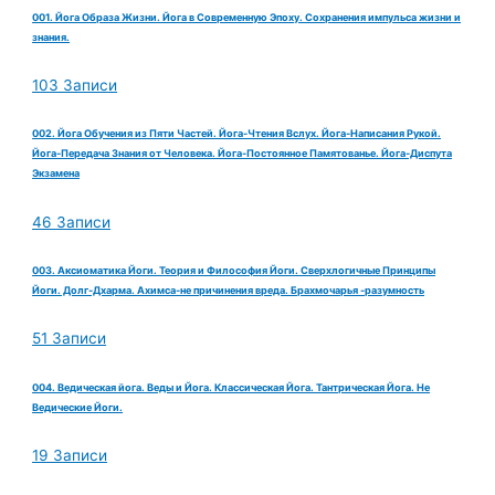
001. Йога Образа Жизни. Йога в Современную Эпоху. Сохранения импульса жизни и
знания.
103 Записи
002. Йога Обучения из Пяти Частей. Йога-Чтения Вслух. Йога-Написания Рукой.
Йога-Передача Знания от Человека. Йога-Постоянное Памятованье. Йога-Диспута
Экзамена
46 Записи
003. Аксиоматика Йоги. Теория и Философия Йоги. Сверхлогичные Принципы
Йоги. Долг-Дхарма. Ахимса-не причинения вреда. Брахмочарья -разумность
51 Записи
004. Ведическая йога. Веды и Йога. Классическая Йога. Тантрическая Йога. Не
Ведические Йоги.
19 Записи