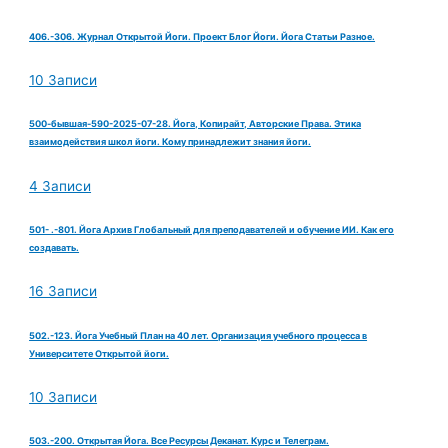
406.-306. Журнал Открытой Йоги. Проект Блог Йоги. Йога Статьи Разное.
10 Записи
500-бывшая-590-2025-07-28. Йога, Копирайт, Авторские Права. Этика
взаимодействия школ йоги. Кому принадлежит знания йоги.
4 Записи
501- .-801. Йога Архив Глобальный для преподавателей и обучение ИИ. Как его
создавать.
16 Записи
502.-123. Йога Учебный План на 40 лет. Организация учебного процесса в
Университете Открытой йоги.
10 Записи
503.-200. Открытая Йога. Все Ресурсы Деканат. Курс и Телеграм.