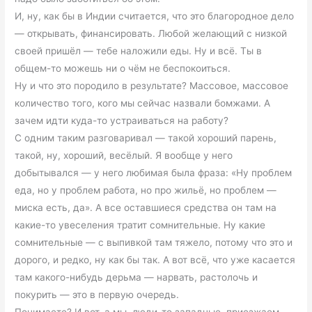
И, ну, как бы в Индии считается, что это благородное дело
— открывать, финансировать. Любой желающий с низкой
своей пришёл — тебе наложили еды. Ну и всё. Ты в
общем-то можешь ни о чём не беспокоиться.
Ну и что это породило в результате? Массовое, массовое
количество того, кого мы сейчас назвали бомжами. А
зачем идти куда-то устраиваться на работу?
С одним таким разговаривал — такой хороший парень,
такой, ну, хороший, весёлый. Я вообще у него
добытывался — у него любимая была фраза: «Ну проблем
еда, но у проблем работа, но про жильё, но проблем —
миска есть, да». А все оставшиеся средства он там на
какие-то увеселения тратит сомнительные. Ну какие
сомнительные — с выпивкой там тяжело, потому что это и
дорого, и редко, ну как бы так. А вот всё, что уже касается
там какого-нибудь дерьма — нарвать, растолочь и
покурить — это в первую очередь.
Понимаете? И вот, а мы, люди-то западные, приезжаем —