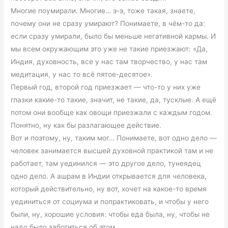
Многие поумирали. Многие… э-э, тоже такая, знаете,
почему они не сразу умирают? Понимаете, в чём-то да:
если сразу умирали, было бы меньше негативной кармы. И
мы всем окружающим это уже не такие приезжают: «Да,
Индия, духовность, все у нас там творчество, у нас там
медитация, у нас то всё пятое-десятое».
Первый год, второй год приезжает — что-то у них уже
глазки какие-то такие, значит, не такие, да, тусклые. А ещё
потом они вообще как овощи приезжали с каждым годом.
Понятно, ну как бы разлагающее действие.
Вот и поэтому, ну, таким мог… Понимаете, вот одно дело —
человек занимается высшей духовной практикой там и не
работает, там уединился — это другое дело, тунеядец
одно дело. А ашрам в Индии открывается для человека,
который действительно, ну вот, хочет на какое-то время
уединиться от социума и попрактиковать, и чтобы у него
были, ну, хорошие условия: чтобы еда была, ну, чтобы не
надо было заботиться об этом.