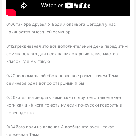
0:06так Ура друзья Я Вадим опаньога Сегодня у нас
начинается выездной семинар
0:12трехдневная это вот дополнительный день перед этим
семинаром это для всех наших старших такие мастер-
классы где мы такую
0:20неформальной обстановке всё размышляем Тема
семинара одна вот со старшими Я бы
0:26хотел поговорить немножко о другом о таком виде
йоги как и чё йога то есть ну если по-русски говорить в
переводе это
0:34йога воли из явления А вообще это очень такая
серьёзная Тема