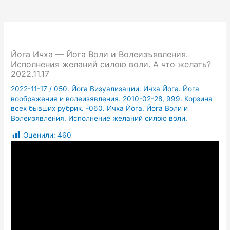
Йога Ичха — Йога Воли и Волеизъявления.
Исполнения желаний силою воли. А что желать?
2022.11.17
2022-11-17
/
050. Йога Визуализации. Ичха Йога. Йога
воображения и волеизявления. 2010-02-28
,
999. Корзина
всех бывших рубрик. -060. Ичха Йога. Йога Воли и
Волеизявления. Исполнение желаний силою воли.
Оценили:
460