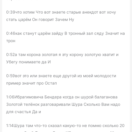
0:39что хотим Что вот знаете старые анекдот вот хочу
стать царём Он говорит Зачем Ну
0:46как станут царём зайду В тронный зал сяду Значит на
трон
0:52а там корона золотая я эту корону золотую хватит и
Убегу понимаете да И
0:59вот это или знаете еще другой из моей молодости
пример значит про Остап
1:06Ибрагимовича Бендера когда он шурой балаганова
Золотой телёнок разговаривали Шура Сколько Вам надо
для счастья Да и
1:14Шура там что-то сказал какую-то не помню сколько 20