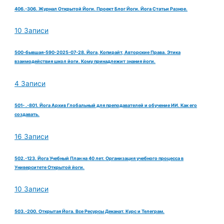
406.-306. Журнал Открытой Йоги. Проект Блог Йоги. Йога Статьи Разное.
10 Записи
500-бывшая-590-2025-07-28. Йога, Копирайт, Авторские Права. Этика
взаимодействия школ йоги. Кому принадлежит знания йоги.
4 Записи
501- .-801. Йога Архив Глобальный для преподавателей и обучение ИИ. Как его
создавать.
16 Записи
502.-123. Йога Учебный План на 40 лет. Организация учебного процесса в
Университете Открытой йоги.
10 Записи
503.-200. Открытая Йога. Все Ресурсы Деканат. Курс и Телеграм.