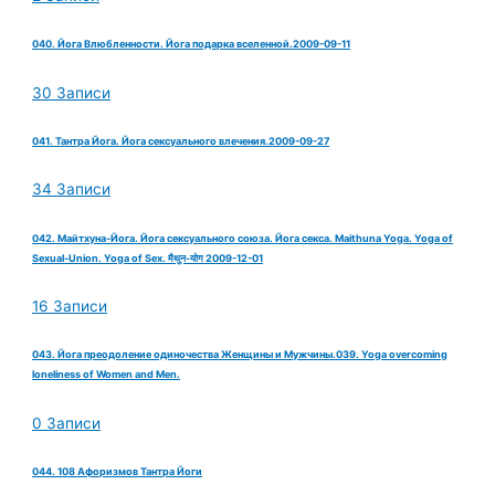
040. Йога Влюбленности. Йога подарка вселенной.2009-09-11
30 Записи
041. Тантра Йога. Йога сексуального влечения.2009-09-27
34 Записи
042. Майтхуна-Йога. Йога сексуального союза. Йога секса. Maithuna Yoga. Yoga of
Sexual-Union. Yoga of Sex. मैथुन-योग 2009-12-01
16 Записи
043. Йога преодоление одиночества Женщины и Мужчины.039. Yoga overcoming
loneliness of Women and Men.
0 Записи
044. 108 Афоризмов Тантра Йоги