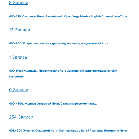
9 Записи
400-219. Открытая Йога. Английский. Open Yoga Mantra English Channal. YouTube
13 Записи
400-850. Открытые занятия курсов подготовки преподавателей йоги.
1 Запись
400. Йога Журналы, Практические Йога Занятия, Лекции преподавателей и
студентов.
0 Записи
400.- 300. Журнал Открытой Йоги. Статьи на русском языке.
254 Записи
401.- 301. Журнал Открытой Йоги. Как я пришел в йогу? Реальные Истории о Йоге!