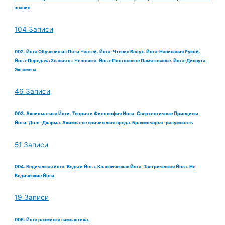
знания.
104 Записи
002. Йога Обучения из Пяти Частей. Йога-Чтения Вслух. Йога-Написания Рукой.
Йога-Передача Знания от Человека. Йога-Постоянное Памятованье. Йога-Диспута
Экзамена
46 Записи
003. Аксиоматика Йоги. Теория и Философия Йоги. Сверхлогичные Принципы
Йоги. Долг-Дхарма. Ахимса-не причинения вреда. Брахмочарья -разумность
51 Записи
004. Ведическая йога. Веды и Йога. Классическая Йога. Тантрическая Йога. Не
Ведические Йоги.
19 Записи
005. Йога разминка гимнастика.