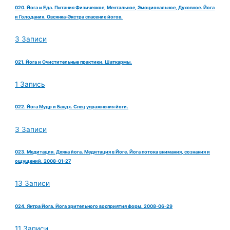
020. Йога и Еда. Питания Физическое, Ментальное, Эмоциональное, Духовное. Йога
и Голодания. Овсянка-Экстра спасение йогов.
3 Записи
021. Йога и Очистительные практики. Шаткармы.
1 Запись
022. Йога Мудр и Бандх. Спец упражнения йоги.
3 Записи
023. Медитация. Дхяна йога. Медитация в Йоге. Йога потока внимания, сознания и
ощущений. 2008-01-27
13 Записи
024. Янтра Йога. Йога зрительного восприятия форм. 2008-06-29
11 Записи