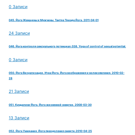
0 Записи
045. Йога Женщины и Мужчины. Тантра Триада Йога. 2011-04-01
24 Записи
046. Йога контроля сексуального потенциал.038. Yoga of control of sexual potential.
0 Записи
050. Йога Визуализации. Ичха Йога. Йога воображения и волеизявления. 2010-02-
28
21 Записи
051. Кундалини Йога. Йога жизненной энергии. 2008-03-30
13 Записи
052. Йога Умирания. Йога преодоления смерти.2010-04-25