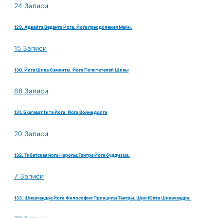
24 Записи
129. Адвайта Веданта Йога. Йога преодоления Майи.
15 Записи
130. Йога Шива Самхиты. Йога Почитателей Шивы
68 Записи
131. Бхагават Гита Йога. Йога Война долга
20 Записи
132. Тибетская йога Наропы.Тантра Йога буддизма.
7 Записи
133. Шивачандра Йога.Философия Принципы Тантры. Шри Юкта Шивачандра.