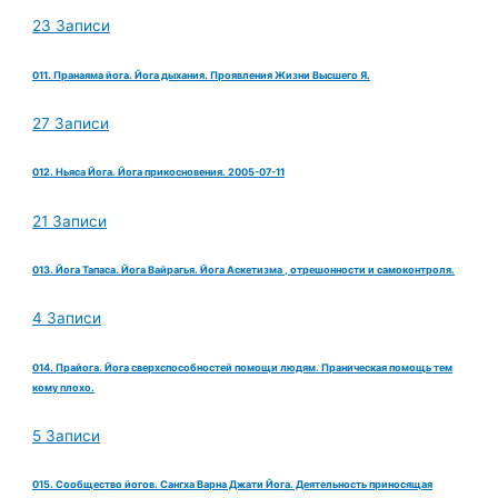
23 Записи
011. Пранаяма йога. Йога дыхания. Проявления Жизни Высшего Я.
27 Записи
012. Ньяса Йога. Йога прикосновения. 2005-07-11
21 Записи
013. Йога Тапаса. Йога Вайрагья. Йога Аскетизма , отрешонности и самоконтроля.
4 Записи
014. Прайога. Йога сверхспособностей помощи людям. Праническая помощь тем
кому плохо.
5 Записи
015. Сообщество йогов. Сангха Варна Джати Йога. Деятельность приносящая