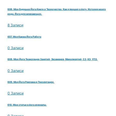
606. Мои Будущие Йога Книги и Творочество. Как я пришел в йогу. История моего
рода. Йога для начинающих.
8 Записи
607. Моя Карма Йога Работа
0 Записи
608. Мои Йога Трансляции Занятий, Экзаменов, Меропреятий, СЗ, КЗ, УПЗ.
0 Записи
609. Моя Йога Реклама и Презентации.
0 Записи
610. Мои статьи в йога журналы.
0 Записи