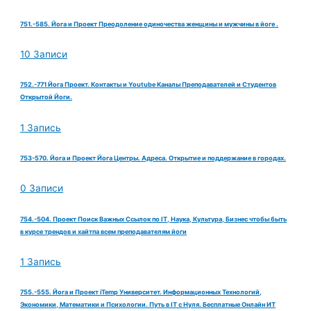
751.-585. Йога и Проект Преодоление одиночества женщины и мужчины в йоге .
10 Записи
752.-771 Йога Проект. Контакты и Youtube Каналы Преподавателей и Студентов
Открытой Йоги.
1 Запись
753-570. Йога и Проект Йога Центры. Адреса. Открытие и поддержание в городах.
0 Записи
754.-504. Проект Поиск Важных Ссылок по IT, Наука, Культура, Бизнес чтобы быть
в курсе трендов и хайтпа всем преподавателям йоги
1 Запись
755.-555. Йога и Проект iTemp Университет. Информационных Технологий,
Экономики, Математики и Психологии. Путь в IT с Нуля. Бесплатные Онлайн ИТ