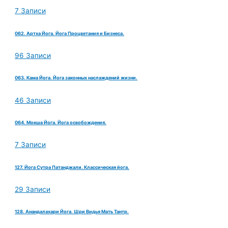
7 Записи
062. Артха Йога. Йога Процветания и Бизнеса.
96 Записи
063. Кама Йога. Йога законных наслаждений жизни.
46 Записи
064. Мокша Йога. Йога освобождения.
7 Записи
127. Йога Сутра Патанджали. Классическая йога.
29 Записи
128. Анандалахари Йога. Шри Видья Мать Тантр.