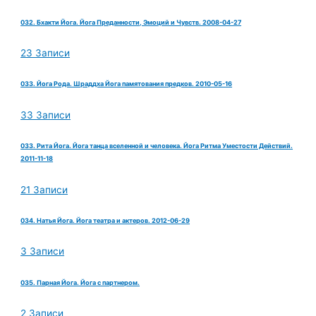
032. Бхакти Йога. Йога Преданности, Эмоций и Чувств. 2008-04-27
23 Записи
033. Йога Рода. Шраддха Йога памятования предков. 2010-05-16
33 Записи
033. Рита Йога. Йога танца вселенной и человека. Йога Ритма Уместости Действий.
2011-11-18
21 Записи
034. Натья Йога. Йога театра и актеров. 2012-06-29
3 Записи
035. Парная Йога. Йога с партнером.
2 Записи