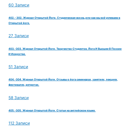
60 Записи
402.- 302. Журнал Открытой Йоги. Студенческая жизнь,или как мы всё успеваем в
Открытой йоге.
27 Записи
403.-303. Журнал Открытой Йоги. Творчество Студентов. Йога И Высшее В Поэзии
И Искусстве.
51 Записи
404.-304. Журнал Открытой Йоги. Отзывы о йога семинарах, занятиях, лекциях,
фестивалях, ретритах.
58 Записи
405.-305. Журнал Открытой Йоги. Статьи на английском языке.
112 Записи