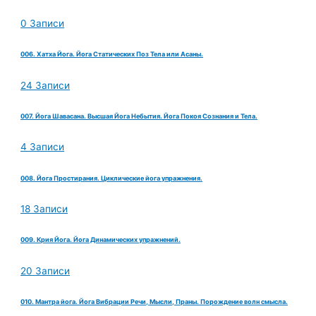
0 Записи
006. Хатха Йога. Йога Статических Поз Тела или Асаны.
24 Записи
007. Йога Шавасана. Высшая Йога Небытия. Йога Покоя Сознания и Тела.
4 Записи
008. Йога Простирания. Циклические йога упражнения.
18 Записи
009. Крия Йога. Йога Динамических упражнений.
20 Записи
010. Мантра йога. Йога Вибрации Речи, Мысли, Праны. Порождение волн смысла.