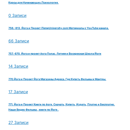
Курсы для Начинающих.Психология.
0 Записи
756.-813. Йога и Проект iTempUniversity.com Материалы с YouTube канала.
66 Записи
757.-870. Йога и проект йога Пэлас. Летняя и Воскресная Школа Йоги
14 Записи
770.Йога и Проект Йога Магазины Адреса. Где Купить Фильмы и Мантры.
17 Записи
771. Йога и Проект Книги по йоге. Скачать, Купить, Издать, Платно и Бесплатно.
Наши Видео Фильмы , книги по Йоге .
27 Записи