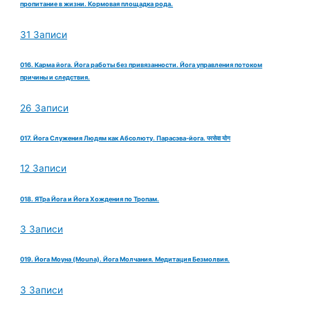
пропитание в жизни. Кормовая площадка рода.
31 Записи
016. Карма йога. Йога работы без привязанности. Йога управления потоком
причины и следствия.
26 Записи
017. Йога Служения Людям как Абсолюту. Парасэва-йога. परसेवा योग
12 Записи
018. ЯТра Йога и Йога Хождения по Тропам.
3 Записи
019. Йога Моуна (Mouna). Йога Молчания. Медитация Безмолвия.
3 Записи