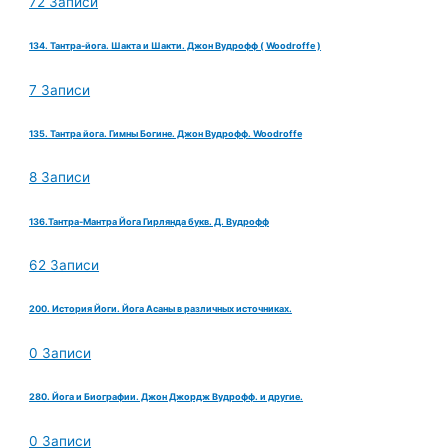
72 Записи
134. Тантра-йога. Шакта и Шакти. Джон Вудрофф ( Woodroffe )
7 Записи
135. Тантра йога. Гимны Богине. Джон Вудрофф. Woodroffe
8 Записи
136.Тантра-Мантра Йога Гирлянда букв. Д. Вудрофф
62 Записи
200. История Йоги. Йога Асаны в различных источниках.
0 Записи
280. Йога и Биографии. Джон Джордж Вудрофф. и другие.
0 Записи