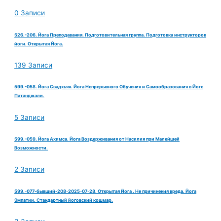
0 Записи
526.-206. Йога Преподавания. Подготовительная группа. Подготовка инструкторов
йоги. Открытая Йога.
139 Записи
599.-058. Йога Свадхьяя. Йога Непрерывного Обучения и Самообразования в Йоге
Патанджали.
5 Записи
599.-059. Йога Ахимса. Йога Воздерживания от Насилия при Малейшей
Возможности.
2 Записи
599.-077-бывший-208-2025-07-28. Открытая Йога . Не причинения вреда. Йога
Эмпатии. Стандартный йоговский кошмар.