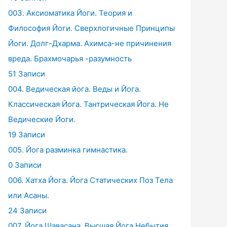
003. Аксиоматика Йоги. Теория и
Философия Йоги. Сверхлогичные Принципы
Йоги. Долг-Дхарма. Ахимса-не причинения
вреда. Брахмочарья -разумность
51 Записи
004. Ведическая йога. Веды и Йога.
Классическая Йога. Тантрическая Йога. Не
Ведические Йоги.
19 Записи
005. Йога разминка гимнастика.
0 Записи
006. Хатха Йога. Йога Статических Поз Тела
или Асаны.
24 Записи
007. Йога Шавасана. Высшая Йога Небытия.