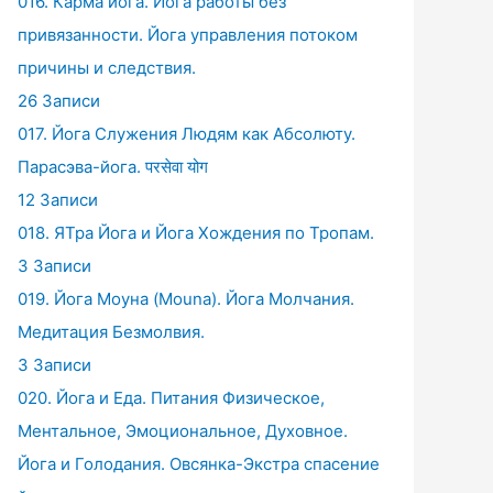
016. Карма йога. Йога работы без
привязанности. Йога управления потоком
причины и следствия.
26 Записи
017. Йога Служения Людям как Абсолюту.
Парасэва-йога. परसेवा योग
12 Записи
018. ЯТра Йога и Йога Хождения по Тропам.
3 Записи
019. Йога Моуна (Mouna). Йога Молчания.
Медитация Безмолвия.
3 Записи
020. Йога и Еда. Питания Физическое,
Ментальное, Эмоциональное, Духовное.
Йога и Голодания. Овсянка-Экстра спасение