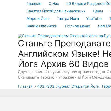
Перейти
Главная
О Нас
60 Видов и Разделов Йо
к
Занятия Йогой для Начинающих
Цены
содержимому
Море и Йога
Тантра Йога
YouTube
Вадим Опенйога.
Полное меню
Доп М
Станьте Преподавате
Английском Языке! Н
Йога Архив 60 Видов
Друзья, начинайте учиться у нас прямо сегодня. 
Скачивайте Теорию и Упражнений Йоги Междунаро
Главная
403.-303. Журнал Открытой Йоги. Твор