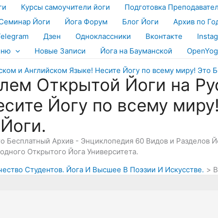
ги
Курсы самоучители йоги
Подготовка Преподавате
Семинар Йоги
Йога Форум
Блог Йоги
Архив по Го
Telegram
Дзен
Одноклассники
Вконтакте
Insta
еню
Новые Записи
Йога на Бауманской
OpenYog
лем Открытой Йоги на Ру
есите Йогу по всему миру
 Йоги.
Это Бесплатный Архив - Энциклопедия 60 Видов и Разделов 
дного Открытого Йога Университета.
чество Студентов. Йога И Высшее В Поэзии И Искусстве.
В