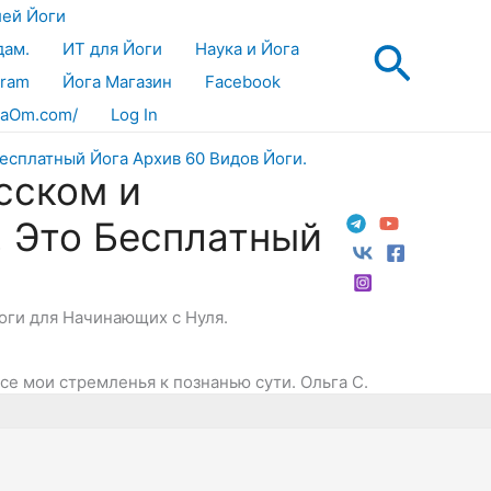
лей Йоги
Поис
дам.
ИТ для Йоги
Наука и Йога
gram
Йога Магазин
Facebook
aOm.com/
Log In
сском и
! Это Бесплатный
Йоги для Начинающих с Нуля.
се мои стремленья к познанью сути. Ольга С.