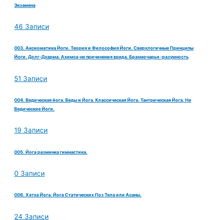
Экзамена
46 Записи
003. Аксиоматика Йоги. Теория и Философия Йоги. Сверхлогичные Принципы
Йоги. Долг-Дхарма. Ахимса-не причинения вреда. Брахмочарья -разумность
51 Записи
004. Ведическая йога. Веды и Йога. Классическая Йога. Тантрическая Йога. Не
Ведические Йоги.
19 Записи
005. Йога разминка гимнастика.
0 Записи
006. Хатха Йога. Йога Статических Поз Тела или Асаны.
24 Записи