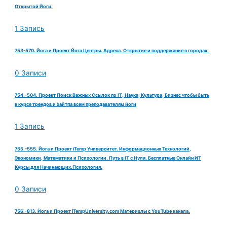
Открытой Йоги.
1 Запись
753-570. Йога и Проект Йога Центры. Адреса. Открытие и поддержание в городах.
0 Записи
754.-504. Проект Поиск Важных Ссылок по IT, Наука, Культура, Бизнес чтобы быть
в курсе трендов и хайтпа всем преподавателям йоги
1 Запись
755.-555. Йога и Проект iTemp Университет. Информационных Технологий,
Экономики, Математики и Психологии. Путь в IT с Нуля. Бесплатные Онлайн ИТ
Курсы для Начинающих.Психология.
0 Записи
756.-813. Йога и Проект iTempUniversity.com Материалы с YouTube канала.