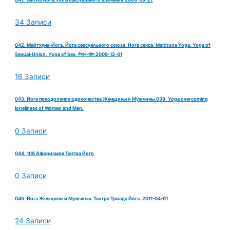
34 Записи
042. Майтхуна-Йога. Йога сексуального союза. Йога секса. Maithuna Yoga. Yoga of
Sexual-Union. Yoga of Sex. मैथुन-योग 2009-12-01
16 Записи
043. Йога преодоление одиночества Женщины и Мужчины.039. Yoga overcoming
loneliness of Women and Men.
0 Записи
044. 108 Афоризмов Тантра Йоги
0 Записи
045. Йога Женщины и Мужчины. Тантра Триада Йога. 2011-04-01
24 Записи