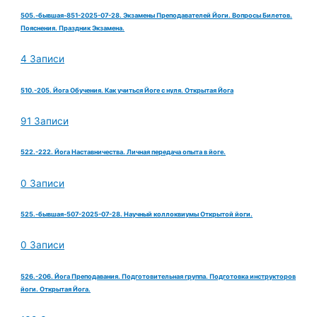
505.-бывшая-851-2025-07-28. Экзамены Преподавателей Йоги. Вопросы Билетов.
Пояснения. Праздник Экзамена.
4 Записи
510.-205. Йога Обучения. Как учиться Йоге с нуля. Открытая Йога
91 Записи
522.-222. Йога Наставничества. Личная передача опыта в йоге.
0 Записи
525.-бывшая-507-2025-07-28. Научный коллоквиумы Открытой йоги.
0 Записи
526.-206. Йога Преподавания. Подготовительная группа. Подготовка инструкторов
йоги. Открытая Йога.