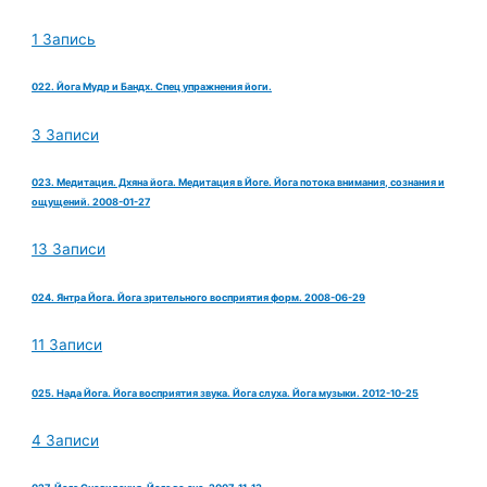
1 Запись
022. Йога Мудр и Бандх. Спец упражнения йоги.
3 Записи
023. Медитация. Дхяна йога. Медитация в Йоге. Йога потока внимания, сознания и
ощущений. 2008-01-27
13 Записи
024. Янтра Йога. Йога зрительного восприятия форм. 2008-06-29
11 Записи
025. Нада Йога. Йога восприятия звука. Йога слуха. Йога музыки. 2012-10-25
4 Записи