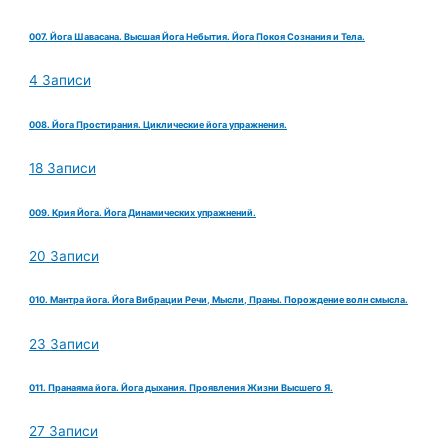
007. Йога Шавасана. Высшая Йога Небытия. Йога Покоя Сознания и Тела.
4 Записи
008. Йога Простирания. Циклические йога упражнения.
18 Записи
009. Крия Йога. Йога Динамических упражнений.
20 Записи
010. Мантра йога. Йога Вибрации Речи, Мысли, Праны. Порождение волн смысла.
23 Записи
011. Пранаяма йога. Йога дыхания. Проявления Жизни Высшего Я.
27 Записи