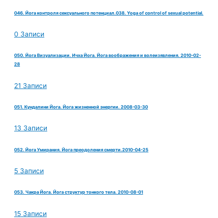
046. Йога контроля сексуального потенциал.038. Yoga of control of sexual potential.
0 Записи
050. Йога Визуализации. Ичха Йога. Йога воображения и волеизявления. 2010-02-
28
21 Записи
051. Кундалини Йога. Йога жизненной энергии. 2008-03-30
13 Записи
052. Йога Умирания. Йога преодоления смерти.2010-04-25
5 Записи
053. Чакра Йога. Йога структур тонкого тела. 2010-08-01
15 Записи