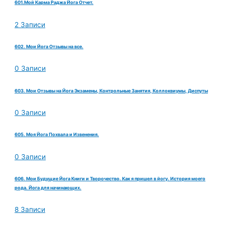
601.Мой Карма Раджа Йога Отчет.
2 Записи
602. Мои Йога Отзывы на все.
0 Записи
603. Мои Отзывы на Йога Экзамены, Контрольные Занятия, Коллоквиумы, Диспуты
0 Записи
605. Моя Йога Похвала и Извенения.
0 Записи
606. Мои Будущие Йога Книги и Творочество. Как я пришел в йогу. История моего
рода. Йога для начинающих.
8 Записи