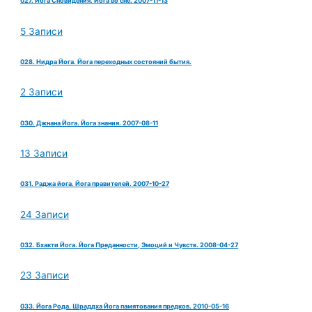
027. Йога Сновидения. Йога во сне. 2007-11-13
5 Записи
028. Нидра Йога. Йога переходных состояний бытия.
2 Записи
030. Джнана Йога. Йога знания. 2007-08-11
13 Записи
031. Раджа йога. Йога правителей. 2007-10-27
24 Записи
032. Бхакти Йога. Йога Преданности, Эмоций и Чувств. 2008-04-27
23 Записи
033. Йога Рода. Шраддха Йога памятования предков. 2010-05-16