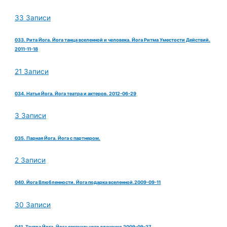
33 Записи
033. Рита Йога. Йога танца вселенной и человека. Йога Ритма Уместости Действий.
2011-11-18
21 Записи
034. Натья Йога. Йога театра и актеров. 2012-06-29
3 Записи
035. Парная Йога. Йога с партнером.
2 Записи
040. Йога Влюбленности. Йога подарка вселенной.2009-09-11
30 Записи
041. Тантра Йога. Йога сексуального влечения.2009-09-27