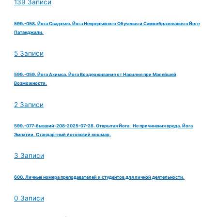
139 Записи
599.-058. Йога Свадхьяя. Йога Непрерывного Обучения и Самообразования в Йоге
Патанджали.
5 Записи
599.-059. Йога Ахимса. Йога Воздерживания от Насилия при Малейшей
Возможности.
2 Записи
599.-077-бывший-208-2025-07-28. Открытая Йога . Не причинения вреда. Йога
Эмпатии. Стандартный йоговский кошмар.
3 Записи
600. Личные номера преподавателей и студентов для личной деятельности.
0 Записи