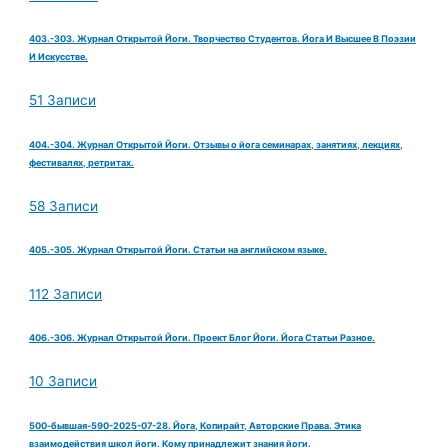
403.-303. Журнал Открытой Йоги. Творчество Студентов. Йога И Высшее В Поэзии
И Искусстве.
51 Записи
404.-304. Журнал Открытой Йоги. Отзывы о йога семинарах, занятиях, лекциях,
фестивалях, ретритах.
58 Записи
405.-305. Журнал Открытой Йоги. Статьи на английском языке.
112 Записи
406.-306. Журнал Открытой Йоги. Проект Блог Йоги. Йога Статьи Разное.
10 Записи
500-бывшая-590-2025-07-28. Йога, Копирайт, Авторские Права. Этика
взаимодействия школ йоги. Кому принадлежит знания йоги.