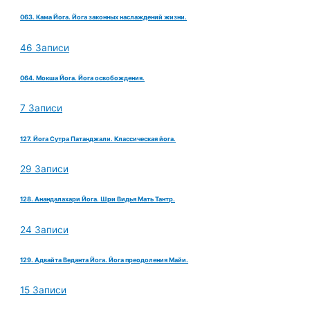
063. Кама Йога. Йога законных наслаждений жизни.
46 Записи
064. Мокша Йога. Йога освобождения.
7 Записи
127. Йога Сутра Патанджали. Классическая йога.
29 Записи
128. Анандалахари Йога. Шри Видья Мать Тантр.
24 Записи
129. Адвайта Веданта Йога. Йога преодоления Майи.
15 Записи