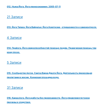
012. Ньяса Йога. Йога прикосновения. 2005-07-11
21 Записи
013. Йога Тапаса. Йога Вайрагья. Йога Аскетизма , отрешонности и самоконтроля.
4 Записи
014. Прайога. Йога сверхспособностей помощи людям. Праническая помощь тем
кому плохо.
5 Записи
015. Сообщество йогов. Сангха Варна Джати Йога. Деятельность приносящая
пропитание в жизни. Кормовая площадка рода.
31 Записи
016. Карма йога. Йога работы без привязанности. Йога управления потоком
причины и следствия.