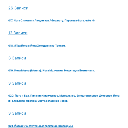
26 Записи
017. Йога Служения Людям как Абсолюту. Парасэва-йога. परसेवा योग
12 Записи
018. ЯТра Йога и Йога Хождения по Тропам.
3 Записи
019. Йога Моуна (Mouna). Йога Молчания. Медитация Безмолвия.
3 Записи
020. Йога и Еда. Питания Физическое, Ментальное, Эмоциональное, Духовное. Йога
и Голодания. Овсянка-Экстра спасение йогов.
3 Записи
021. Йога и Очистительные практики. Шаткармы.