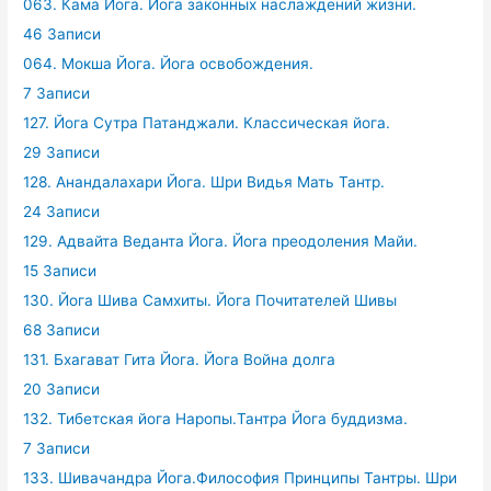
063. Кама Йога. Йога законных наслаждений жизни.
46 Записи
064. Мокша Йога. Йога освобождения.
7 Записи
127. Йога Сутра Патанджали. Классическая йога.
29 Записи
128. Анандалахари Йога. Шри Видья Мать Тантр.
24 Записи
129. Адвайта Веданта Йога. Йога преодоления Майи.
15 Записи
130. Йога Шива Самхиты. Йога Почитателей Шивы
68 Записи
131. Бхагават Гита Йога. Йога Война долга
20 Записи
132. Тибетская йога Наропы.Тантра Йога буддизма.
7 Записи
133. Шивачандра Йога.Философия Принципы Тантры. Шри