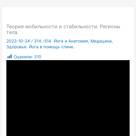
Теория мобильности и стабильности. Регионы
тела.
2023-10-24
/
314.-514. Йога и Анатомия, Медицина,
Здоровье. Йога в помощь спине.
Оценили:
310