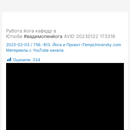
Работа йога кафедр в
Ютюбе
#вадимопенйога
4VID 20230122 173316
2023-02-03
/
756.-813. Йога и Проект iTempUniversity.com
Материалы с YouTube канала.
Оценили:
334