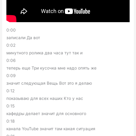
0:00
записали Да вот
0:02
минутного ролика два часа тут так и
0:06
теперь еще Три кусочка мне надо опять же
0:09
значит следующая Вещь Вот это я делаю
0:12
показываю для всех наших Кто у нас
0:15
кафедры делает значит для основного
0:18
канала YouTube значит там какая ситуация