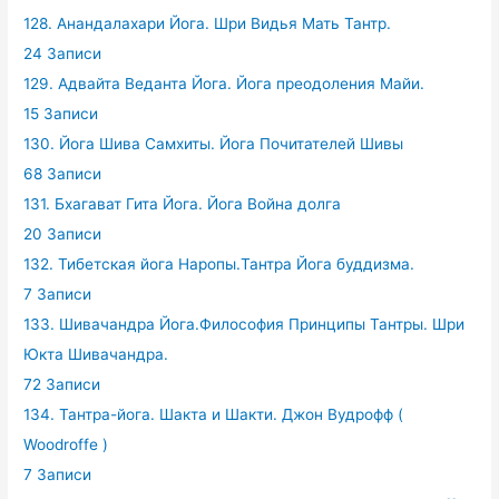
128. Анандалахари Йога. Шри Видья Мать Тантр.
24 Записи
129. Адвайта Веданта Йога. Йога преодоления Майи.
15 Записи
130. Йога Шива Самхиты. Йога Почитателей Шивы
68 Записи
131. Бхагават Гита Йога. Йога Война долга
20 Записи
132. Тибетская йога Наропы.Тантра Йога буддизма.
7 Записи
133. Шивачандра Йога.Философия Принципы Тантры. Шри
Юкта Шивачандра.
72 Записи
134. Тантра-йога. Шакта и Шакти. Джон Вудрофф (
Woodroffe )
7 Записи