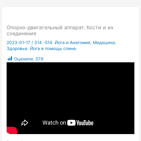
Опорно-двигательный аппарат. Кости и их
соединения
2023-01-17
/
314.-514. Йога и Анатомия, Медицина,
Здоровье. Йога в помощь спине.
Оценили:
379