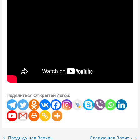
Поделиться Открытой Йогой:
←
Предыдущая Запись
Следующая Запись
→