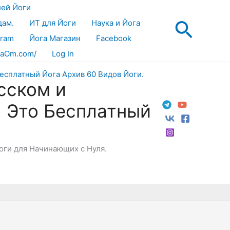
лей Йоги
Поис
дам.
ИТ для Йоги
Наука и Йога
gram
Йога Магазин
Facebook
aOm.com/
Log In
сском и
! Это Бесплатный
Йоги для Начинающих с Нуля.