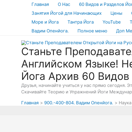
Перейти
Главная
О Нас
60 Видов и Разделов Йо
к
Занятия Йогой для Начинающих
Цены
содержимому
Море и Йога
Тантра Йога
YouTube
Вадим Опенйога.
Полное меню
Доп М
Станьте Преподавате
Английском Языке! Н
Йога Архив 60 Видов
Друзья, начинайте учиться у нас прямо сегодня. 
Скачивайте Теорию и Упражнений Йоги Междунаро
Главная
900.-400-804. Вадим Опенйога.
Наука