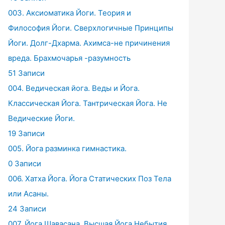
003. Аксиоматика Йоги. Теория и
Философия Йоги. Сверхлогичные Принципы
Йоги. Долг-Дхарма. Ахимса-не причинения
вреда. Брахмочарья -разумность
51 Записи
004. Ведическая йога. Веды и Йога.
Классическая Йога. Тантрическая Йога. Не
Ведические Йоги.
19 Записи
005. Йога разминка гимнастика.
0 Записи
006. Хатха Йога. Йога Статических Поз Тела
или Асаны.
24 Записи
007. Йога Шавасана. Высшая Йога Небытия.