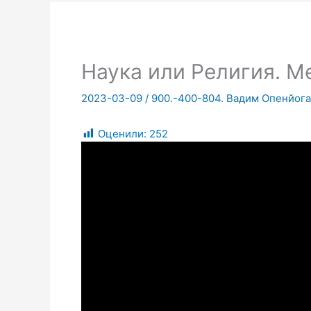
Наука или Религия. М
2023-03-09
/
900.-400-804. Вадим Опенйога
Оценили:
252