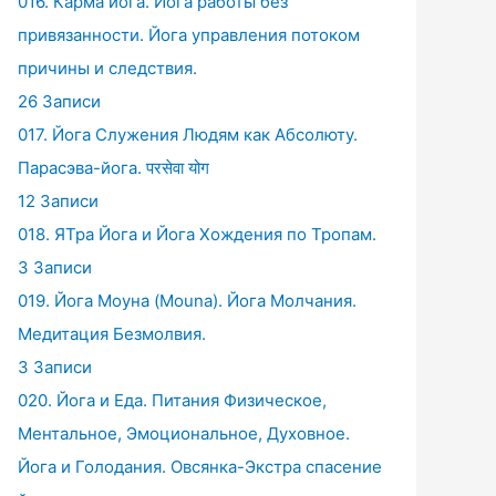
016. Карма йога. Йога работы без
привязанности. Йога управления потоком
причины и следствия.
26 Записи
017. Йога Служения Людям как Абсолюту.
Парасэва-йога. परसेवा योग
12 Записи
018. ЯТра Йога и Йога Хождения по Тропам.
3 Записи
019. Йога Моуна (Mouna). Йога Молчания.
Медитация Безмолвия.
3 Записи
020. Йога и Еда. Питания Физическое,
Ментальное, Эмоциональное, Духовное.
Йога и Голодания. Овсянка-Экстра спасение