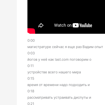
0:00
магистратуре сейчас я еще раз Вадим опыт
0:03
йогов у неё как last.com поговорим о
0:11
устройстве всего нашего мира
0:15
время от времени надо подходить и
0:18
рассматривать устраивать диспуты и
0:21