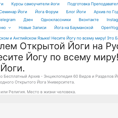
ги
Курсы самоучители йоги
Подготовка Преподавате
Семинар Йоги
Йога Форум
Блог Йоги
Архив по Го
Telegram
Дзен
Одноклассники
Вконтакте
Insta
еню
Новые Записи
Йога на Бауманской
OpenYog
лем Открытой Йоги на Ру
есите Йогу по всему миру
 Йоги.
Это Бесплатный Архив - Энциклопедия 60 Видов и Разделов 
дного Открытого Йога Университета.
 или Религия. Место в жизни человека.