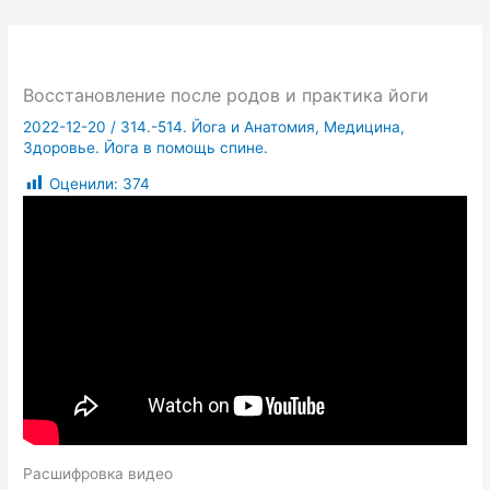
Восстановление после родов и практика йоги
2022-12-20
/
314.-514. Йога и Анатомия, Медицина,
Здоровье. Йога в помощь спине.
Оценили:
374
Расшифровка видео