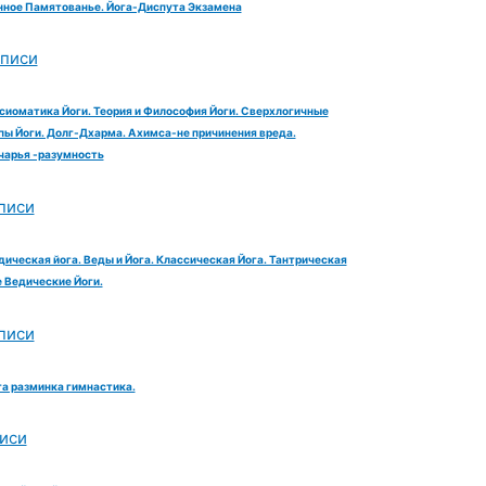
ное Памятованье. Йога-Диспута Экзамена
аписи
сиоматика Йоги. Теория и Философия Йоги. Сверхлогичные
ы Йоги. Долг-Дхарма. Ахимса-не причинения вреда.
чарья -разумность
писи
дическая йога. Веды и Йога. Классическая Йога. Тантрическая
е Ведические Йоги.
писи
га разминка гимнастика.
иси