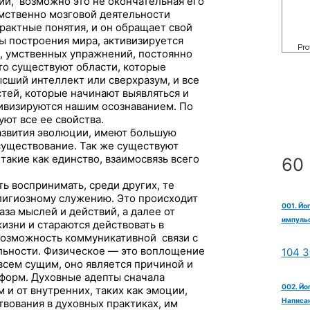
ии,
возможно это не окончательная его
умственно мозговой деятельности
рактные понятия, и он обращает свой
ы построения мира, активизируется
, умственных упражнений, постоянно
что существуют области, которые
сший интеллект или сверхразум, и все
тей, которые начинают выявляться и
тивизируются нашим осознаванием. По
уют все ее свойства.
азвития эволюции, имеют большую
существование. Так же существуют
акие как единство, взаимосвязь всего
60 
ь воспринимать, среди других, те
лигиозному служению. Это происходит
001. Йо
аза мыслей и действий, а далее от
импульс
изни и стараются действовать в
 возможность коммуникативной
связи с
льности. Физическое — это воплощение
104 З
 всем сущим, оно является причиной и
форм. Духовные адепты сначала
002. Йо
 и от внутренних, таких как эмоции,
Написан
твования в духовных практиках, им