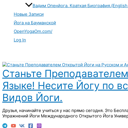
Вадим Опенйога. Краткая Биография.(English
Новые Записи
Йога на Бауманской
OpenYogaOm.com/
Log In
Поиск
Станьте Преподавателем
Языке! Несите Йогу по в
Видов Йоги.
Друзья, начинайте учиться у нас прямо сегодня. Это Бесп
Упражнений Йоги Международного Открытого Йога Универ