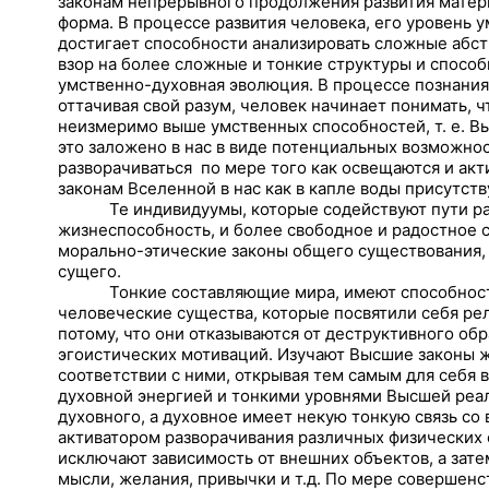
законам непрерывного продолжения развития матер
форма. В процессе развития человека, его уровень 
достигает способности анализировать сложные абст
взор на более сложные и тонкие структуры и способ
умственно-духовная эволюция. В процессе познания
оттачивая свой разум, человек начинает понимать, 
неизмеримо выше умственных способностей, т. е. Вы
это заложено в нас в виде потенциальных возможнос
разворачиваться
по мере того как освещаются и ак
законам Вселенной в нас как в капле воды присутств
Те индивидуумы, которые содействуют пути р
жизнеспособность, и более свободное и радостное 
морально-этические законы общего существования, т
сущего.
Тонкие составляющие мира, имеют способност
человеческие существа, которые посвятили себя ре
потому, что они отказываются от деструктивного обр
эгоистических мотиваций. Изучают Высшие законы ж
соответствии с ними, открывая тем самым для себя
духовной энергией и тонкими уровнями Высшей реа
духовного, а духовное имеет некую тонкую связь со
активатором разворачивания различных физических 
исключают зависимость от внешних объектов, а затем
мысли, желания, привычки и т.д. По мере совершенс