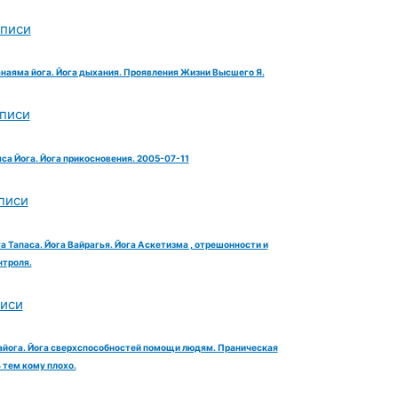
аписи
анаяма йога. Йога дыхания. Проявления Жизни Высшего Я.
аписи
яса Йога. Йога прикосновения. 2005-07-11
писи
га Тапаса. Йога Вайрагья. Йога Аскетизма , отрешонности и
троля.
писи
айога. Йога сверхспособностей помощи людям. Праническая
тем кому плохо.