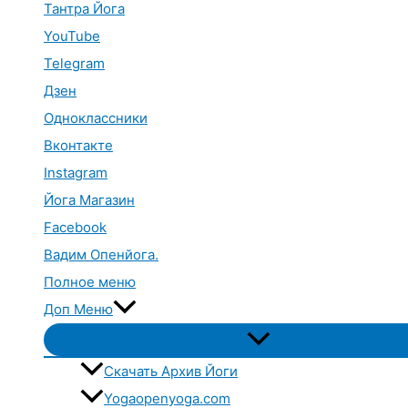
Тантра Йога
YouTube
Telegram
Дзен
Одноклассники
Вконтакте
Instagram
Йога Магазин
Facebook
Вадим Опенйога.
Полное меню
Доп Меню
Переключатель
меню
Скачать Архив Йоги
Yogaopenyoga.com