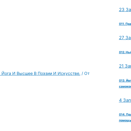
23 З
011. Пр
27 З
012. Нь
21 За
. Йога И Высшее В Поэзии И Искусстве.
/ От
013. Йо
самокон
4 За
014. Пр
помощь 