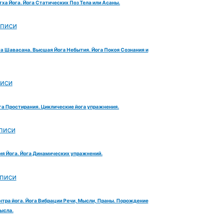
тха Йога. Йога Статических Поз Тела или Асаны.
аписи
га Шавасана. Высшая Йога Небытия. Йога Покоя Сознания и
писи
га Простирания. Циклические йога упражнения.
писи
ия Йога. Йога Динамических упражнений.
аписи
нтра йога. Йога Вибрации Речи, Мысли, Праны. Порождение
ысла.