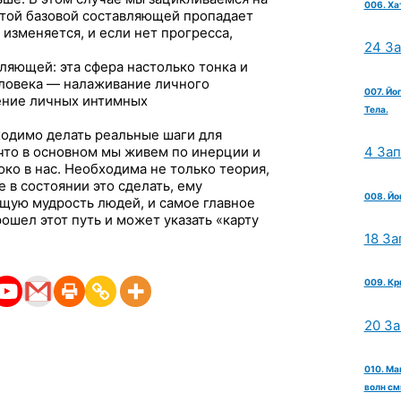
006. Ха
этой базовой составляющей пропадает
 изменяется, и если нет прогресса,
24 З
ляющей: эта сфера настолько тонка и
еловека — налаживание личного
007. Йо
ление личных интимных
Тела.
ходимо делать реальные шаги для
что в основном мы живем по инерции и
4 За
ко в нас. Необходима не только теория,
 в состоянии это сделать, ему
008. Йо
ую мудрость людей, и самое главное
ошел этот путь и может указать «карту
18 За
009. Кр
20 З
010. Ма
волн см