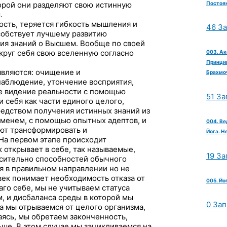
Постоян
орой они разделяют свою истинную
.
ость, теряется гибкость мышления и
46 З
особствует лучшему развитию
ия знаний о Высшем. Вообще по своей
круг себя свою вселенную согласно
003. Ак
Принцип
являются: очищение и
Брахмо
наблюдение, утончение восприятия,
ое видение реальности с помощью
51 За
 себя как части единого целого,
едством получения истинных знаний из
еменем, с помощью опытных адептов, и
004. Ве
ют трансформировать и
Йога. Н
 На первом этапе происходит
 открывает в себе, так называемые,
19 За
осительно способностей обычного
я в правильном направлении но не
век понимает необходимость отказа от
005. Йо
лаго себе, мы не учитываем статуса
м, и дисбаланса среды в которой мы
0 Зап
да мы отрываемся от целого организма,
аясь, мы обретаем законченность,
ьше. В этом случае мы зацикливаемся на