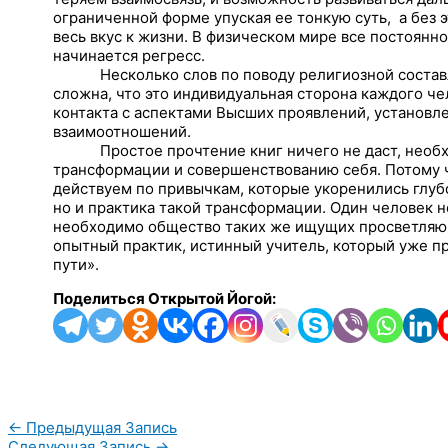
ограниченной форме упуская ее тонкую суть,
а без 
весь вкус к жизни. В физическом мире все постоянно
начинается регресс.
Несколько слов по поводу религиозной состав
сложна, что это индивидуальная сторона каждого ч
контакта с аспектами Высших проявлений, установ
взаимоотношений.
Простое прочтение книг ничего не даст, необ
трансформации и совершенствованию себя. Потому 
действуем по привычкам, которые укоренились глубо
но и практика такой трансформации. Один человек не
необходимо общество таких же ищущих просветляющ
опытный практик, истинный учитель, который уже пр
пути».
Поделиться Открытой Йогой:
←
Предыдущая Запись
Следующая Запись
→