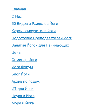
Перейти
к
Главная
содержимому
О Нас
60 Видов и Разделов Йоги
Курсы самоучители йоги
Подготовка Преподавателей Йоги
Занятия Йогой для Начинающих
Цены
Семинар Йоги
Йога Форум
Блог Йоги
Архив по Годам.
ИТ для Йоги
Наука и Йога
Море и Йога