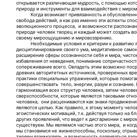
открывается различающая мудрость, с помощью кот
природу и инструменты для взаимодействия с миром
Когда возникает привязанность и обусловленн
свобода действий, а как раз именно эти аспекты сп
эволюционного процесса,
и возможности распознан
природе человек творец и каждый может создать во
своему мироощущению и мировоззрению.
Необходимые условия и критерии к развитию 
дисциплинирование своего ума, медитативное само
расширение сферы осознанности себя и мира, чист
избавления от неведения, понимание сопричастности
сопереживание всего. Овладеть этим возможно поср
древних авторитетных источников, проверенных вр
практики специальных упражнений, которые помога
совершенствовать
тело, энергии, разум и сознание.
гармонизация всех структур человека, затем человек
сверхспособности, которые являются таковыми отн
человека,
они расцениваются как знаки продвижени
являются целью. Как правило, к этому моменту чело
эгоистических мотиваций, т.к. действуя только на б
других проявлений, что ведет к дисгармонии с миро
существуем. Мы являемся частью этого мира,
и ког
мы становимся не жизнеспособны, поскольку, отрыв
теряем взаимосвязь, и возможность развиваться дал